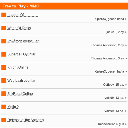
Free to Play - MMO
League Of Legends
XiplereX, geçen hafta >
World Of Tanks
jus7ic3, 2 ay >
Pokémon oyuncuları
Thomas Anderson, 2 ay >
Supercell Oyunları
Thomas Anderson, 3 ay >
Knight Online
XiplereX, geçen hafta >
Web bazlı oyunlar
Coffeyy, 15 sa. >
SilkRoad Online
volo99, 13 sa. >
Metin 2
volo99, 13 sa. >
Defense of the Ancients
limonwarrior, 6 gün >