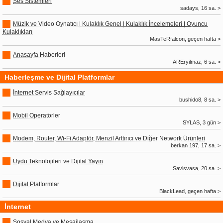
Ses Sistemleri
sadays, 16 sa. >
Müzik ve Video Oynatıcı | Kulaklık Genel | Kulaklık İncelemeleri | Oyuncu
Kulaklıkları
MasTeRfalcon, geçen hafta >
Anasayfa Haberleri
AREryilmaz, 6 sa. >
Haberleşme ve Dijital Platformlar
İnternet Servis Sağlayıcılar
bushido8, 8 sa. >
Mobil Operatörler
SYLAS, 3 gün >
Modem, Router, Wi-Fi Adaptör, Menzil Arttırıcı ve Diğer Network Ürünleri
berkan 197, 17 sa. >
Uydu Teknolojileri ve Dijital Yayın
Savisvasa, 20 sa. >
Dijital Platformlar
BlackLead, geçen hafta >
İnternet
Sosyal Medya ve Mesajlaşma