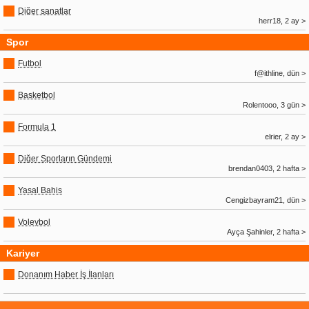
Diğer sanatlar
herr18, 2 ay >
Spor
Futbol
f@ithline, dün >
Basketbol
Rolentooo, 3 gün >
Formula 1
elrier, 2 ay >
Diğer Sporların Gündemi
brendan0403, 2 hafta >
Yasal Bahis
Cengizbayram21, dün >
Voleybol
Ayça Şahinler, 2 hafta >
Kariyer
Donanım Haber İş İlanları