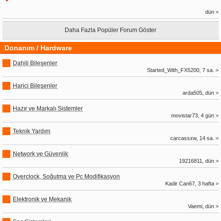
dün >
Daha Fazla Popüler Forum Göster
Donanım / Hardware
Dahili Bileşenler
Started_With_FX5200, 7 sa. >
Harici Bileşenler
arda505, dün >
Hazır ve Markalı Sistemler
movistar73, 4 gün >
Teknik Yardım
carcassxw, 14 sa. >
Network ve Güvenlik
19216811, dün >
Overclock, Soğutma ve Pc Modifikasyon
Kadir Can67, 3 hafta >
Elektronik ve Mekanik
Vaemi, dün >