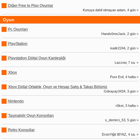
Diğer Free to Play Oyunlar
Konuya dahil olmayan adam, 4 gün >
Oyun
Pc Oyunları
Hands0meJack, 2 gün >
PlayStation
kadir2244, 2 gün >
Playstation Dijital Oyun Kardeşliği
Lazzow, 7 sa. >
Xbox
Pure Evil, 4 hafta >
Xbox Dijital Ortaklık, Oyun ve Hesap Satış & Takas Bölümü
Gökayay3434, 3 gün >
Nintendo
r0ket, 3 hafta >
Taşınabilir Oyun Konsolları
s_demirci_53, 5 gün >
Retro Konsollar
ErsinYiğit IBY6Z, 4 sa. >