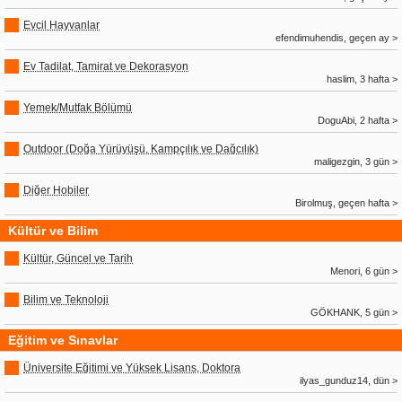
Evcil Hayvanlar
efendimuhendis, geçen ay >
Ev Tadilat, Tamirat ve Dekorasyon
haslim, 3 hafta >
Yemek/Mutfak Bölümü
DoguAbi, 2 hafta >
Outdoor (Doğa Yürüyüşü, Kampçılık ve Dağcılık)
maligezgin, 3 gün >
Diğer Hobiler
Birolmuş, geçen hafta >
Kültür ve Bilim
Kültür, Güncel ve Tarih
Menori, 6 gün >
Bilim ve Teknoloji
GÖKHANK, 5 gün >
Eğitim ve Sınavlar
Üniversite Eğitimi ve Yüksek Lisans, Doktora
ilyas_gunduz14, dün >