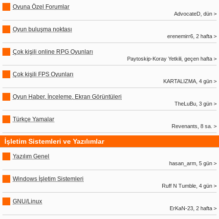
Oyuna Özel Forumlar
AdvocateD, dün >
Oyun buluşma noktası
erenemirr6, 2 hafta >
Çok kişili online RPG Oyunları
Paytoskip-Koray Yetkili, geçen hafta >
Çok kişili FPS Oyunları
KARTALIZMA, 4 gün >
Oyun Haber, İnceleme, Ekran Görüntüleri
TheLuBu, 3 gün >
Türkçe Yamalar
Revenants, 8 sa. >
İşletim Sistemleri ve Yazılımlar
Yazılım Genel
hasan_arm, 5 gün >
Windows İşletim Sistemleri
Ruff N Tumble, 4 gün >
GNU/Linux
ErKaN-23, 2 hafta >