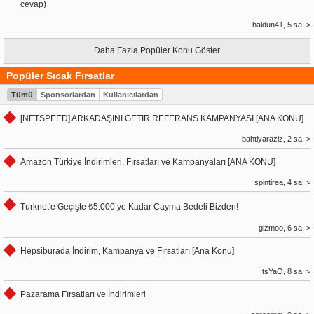
cevap)
haldun41, 5 sa. >
Daha Fazla Popüler Konu Göster
Popüler Sıcak Fırsatlar
Tümü
Sponsorlardan
Kullanıcılardan
[NETSPEED] ARKADAŞINI GETİR REFERANS KAMPANYASI [ANA KONU]
bahtiyaraziz, 2 sa. >
Amazon Türkiye İndirimleri, Fırsatları ve Kampanyaları [ANA KONU]
spintirea, 4 sa. >
Turknet'e Geçişte ₺5.000’ye Kadar Cayma Bedeli Bizden!
gizmoo, 6 sa. >
Hepsiburada İndirim, Kampanya ve Fırsatları [Ana Konu]
ItsYaO, 8 sa. >
Pazarama Fırsatları ve İndirimleri