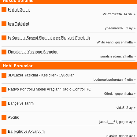
Hukuk Bölümü
Hukuk Genel
MrPremier34, 14 sa. >
İcra Takipleri
ynsemree97 , 2 ay >
İş Kanunu, Sosyal Sigortalar ve Bireysel Emeklilik
White Fang, geçen hafta >
Firmalar ile Yaşanan Sorunlar
suratsızadam, 2 hafta >
Hobi Forumları
3D/Lazer Yazıcılar - Kesiciler - Oyucular
boduroglupoliuretan, 4 gün >
Radyo Kontrollü Model Araçlar / Radio Control RC
06reis, geçen hafta >
Bahçe ve Tarım
vida5, 2 ay >
Avcılık
jackal___61, geçen ay >
Balıkçılık ve Akvaryum
e.aslan, geçen ay >