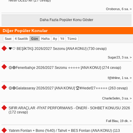
Nesil OLED’ler (27 cevap)
Oroborus, 6 sa. >
Daha Fazla Popüler Konu Göster
Diğer Popüler Konular
Saat
4 Saatlik
Gün
Hafta
Ay
Yıl
Tümü
🖤🤍 BEŞİKTAŞ 2026/2027 Sezonu [ANA KONU] (730 cevap)
Sugar23, 3 sa. >
🟡🔵Fenerbahçe 2026/2027 Sezonu ⭐️⭐️⭐️⭐️⭐️ [ANA KONU] (274 cevap)
f@ithline, 1 sa. >
🟡🔴Galatasaray 2026/2027 [ANA KONU] 🏆#Hedef27⭐️⭐️⭐️⭐️⭐️ (263 cevap)
CharlieSelim, 3 sa. >
SIFIR ARAÇLAR -FİYAT PERFORMANS - ÖNERİ - SOHBET KONUSU 2026
(172 cevap)
Fall Blau, 19 dk. >
Yatırım Fonları + Bono (%40) / Tahvil + BES Fonları (ANA KONU) (113