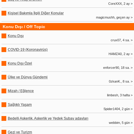
CoreXXX, 2 ay >
Kişisel Bakımla İlgili Diğer Konular
magicmushh, geçen ay >
Konu Dışı / Off Topic
Konu Dışı
crux07, 4 sa. >
COVID-19 (Koronavirüs)
HAMZA0, 2 ay >
Konu Dışı Özel
enforcer90, 18 sa. >
Ülke ve Dünya Gündemi
0zkanK., 8 sa. >
Mizah / Eğlence
limbesh, 3 hafta >
Sağlıklı Yaşam
Spider1404, 2 gün >
Bedelli Askerlik, Askerlik ve Yedek Subay adayları
webbim, 5 gün >
Gezi ve Turizm