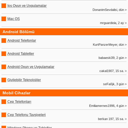
Ios Oyun ve Uygulamalar
DonanimSevdalisi, dün >
Mac OS
mrguardiola, 2 ay >
Android Bölümü
Android Telefonlar
KurtPanzerMeyer, dün >
Android Tabletler
babaeski39, 2 gün >
Android Oyun ve Uygulamalar
cakal1907, 15 sa. >
Giyilebilir Teknolojiler
seFaßjk, 3 gün >
Mobil Cihazlar
Cep Telefonları
Emiliamernes1996, 4 gün >
Cep Telefonu Tavsiyeleri
berkan 197, 15 sa. >