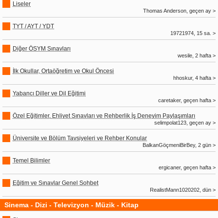
Liseler
Thomas Anderson, geçen ay >
TYT / AYT / YDT
19721974, 15 sa. >
Diğer ÖSYM Sınavları
wesile, 2 hafta >
İlk Okullar, Ortaöğretim ve Okul Öncesi
hhoskur, 4 hafta >
Yabancı Diller ve Dil Eğitimi
caretaker, geçen hafta >
Özel Eğitimler, Ehliyet Sınavları ve Rehberlik İş Deneyim Paylaşımları
selimpolat123, geçen ay >
Üniversite ve Bölüm Tavsiyeleri ve Rehber Konular
BalkanGöçmeniBirBey, 2 gün >
Temel Bilimler
ergicaner, geçen hafta >
Eğitim ve Sınavlar Genel Sohbet
RealistMann1020202, dün >
Sinema - Dizi - Televizyon - Müzik - Kitap