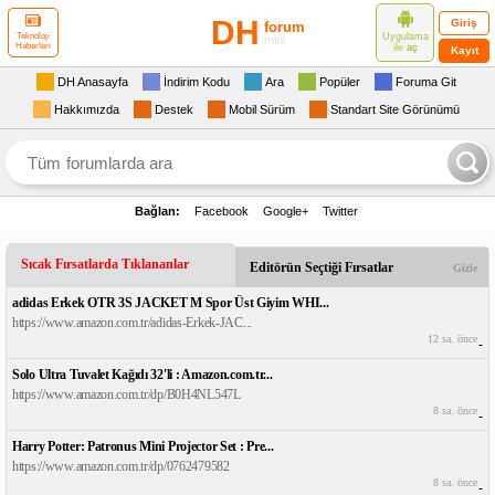
DH
Giriş
forum
Uygulama
Teknoloji
mini
Haberleri
ile
aç
Kayıt
DH Anasayfa
İndirim Kodu
Ara
Popüler
Foruma Git
Hakkımızda
Destek
Mobil Sürüm
Standart Site Görünümü
Bağlan:
Facebook
Google+
Twitter
Sıcak Fırsatlarda Tıklananlar
Editörün Seçtiği Fırsatlar
Gizle
adidas Erkek OTR 3S JACKET M Spor Üst Giyim WHI...
https://www.amazon.com.tr/adidas-Erkek-JAC...
12 sa. önce
-
Solo Ultra Tuvalet Kağıdı 32'li : Amazon.com.tr...
https://www.amazon.com.tr/dp/B0H4NL547L
8 sa. önce
-
Harry Potter: Patronus Mini Projector Set : Pre...
https://www.amazon.com.tr/dp/0762479582
8 sa. önce
-