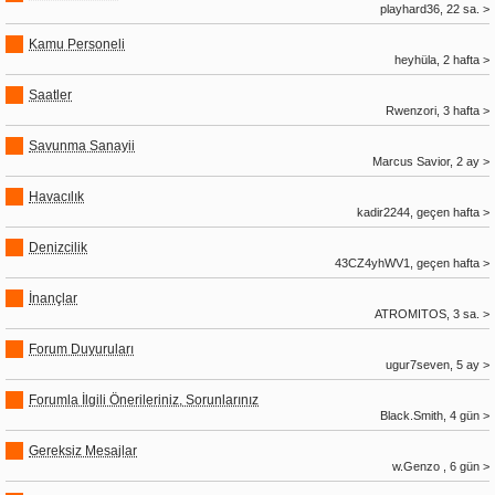
playhard36, 22 sa. >
Kamu Personeli
heyhüla, 2 hafta >
Saatler
Rwenzori, 3 hafta >
Savunma Sanayii
Marcus Savior, 2 ay >
Havacılık
kadir2244, geçen hafta >
Denizcilik
43CZ4yhWV1, geçen hafta >
İnançlar
ATROMITOS, 3 sa. >
Forum Duyuruları
ugur7seven, 5 ay >
Forumla İlgili Önerileriniz, Sorunlarınız
Black.Smith, 4 gün >
Gereksiz Mesajlar
w.Genzo , 6 gün >