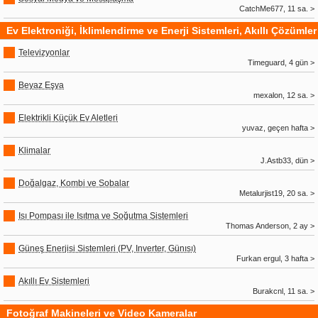
CatchMe677, 11 sa. >
Ev Elektroniği, İklimlendirme ve Enerji Sistemleri, Akıllı Çözümler
Televizyonlar
Timeguard, 4 gün >
Beyaz Eşya
mexalon, 12 sa. >
Elektrikli Küçük Ev Aletleri
yuvaz, geçen hafta >
Klimalar
J.Astb33, dün >
Doğalgaz, Kombi ve Sobalar
Metalurjist19, 20 sa. >
Isı Pompası ile Isıtma ve Soğutma Sistemleri
Thomas Anderson, 2 ay >
Güneş Enerjisi Sistemleri (PV, Inverter, Günısı)
Furkan ergul, 3 hafta >
Akıllı Ev Sistemleri
Burakcnl, 11 sa. >
Fotoğraf Makineleri ve Video Kameralar