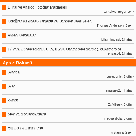
Dijital ve Analog Fotoğraf Makineleri
turkelvis, geçen ay >
Fotoğraf Makinesi - Objektif ve Ekipman Tavsiyeleri
Thomas Anderson, 3 ay >
Video Kameralar
bilisimhocasi, 2 hafta >
Güvenlik Kameraları, CCTV, IP, AHD Kameralar ve Araç İçi Kameralar
ensar14, 2 hafta >
Apple Bölümü
iPhone
aurosonic, 2 gün >
iPad
maestro2, 4 hafta >
Watch
ExMilitary, 5 gün >
Mac ve MacBook Ailesi
mrguardiola, 5 gün >
Airpods ve HomePod
krstarica, 2 ay >