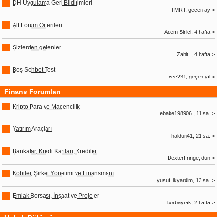
DH Uygulama Geri Bildirimleri
TMRT, geçen ay >
Alt Forum Önerileri
Adem Sinici, 4 hafta >
Sizlerden gelenler
Zahit_, 4 hafta >
Boş Sohbet Test
ccc231, geçen yıl >
Finans Forumları
Kripto Para ve Madencilik
ebabe198906., 11 sa. >
Yatırım Araçları
haldun41, 21 sa. >
Bankalar, Kredi Kartları, Krediler
DexterFringe, dün >
Kobiler, Şirket Yönetimi ve Finansmanı
yusuf_ikyardim, 13 sa. >
Emlak Borsası, İnşaat ve Projeler
borbayrak, 2 hafta >