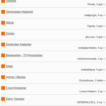
Sinema
Periah, 3 gün >
Sinemadan Haberler
maligezgin, 6 ay >
Müzik
Tigrela, 2 gün >
Diziler
jAccuse, 3 gün >
Dizilerden Haberler
endoplazmikdizi, 4 ay >
Belgeseller - TV Programları
c4rbonmonoxide, 2 ay >
Kitap
reeledebiyat, 5 gün >
Anime / Manga
Dürüstİnsan, 3 hafta >
Çizgi Romanlar
Leona Heidern, 2 ay >
Genç Yazarlar
GENERALCELL, 9 sa. >