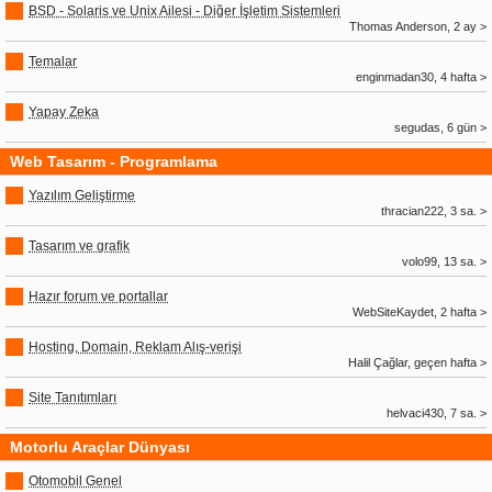
BSD - Solaris ve Unix Ailesi - Diğer İşletim Sistemleri
Thomas Anderson, 2 ay >
Temalar
enginmadan30, 4 hafta >
Yapay Zeka
segudas, 6 gün >
Web Tasarım - Programlama
Yazılım Geliştirme
thracian222, 3 sa. >
Tasarım ve grafik
volo99, 13 sa. >
Hazır forum ve portallar
WebSiteKaydet, 2 hafta >
Hosting, Domain, Reklam Alış-verişi
Halil Çağlar, geçen hafta >
Site Tanıtımları
helvaci430, 7 sa. >
Motorlu Araçlar Dünyası
Otomobil Genel