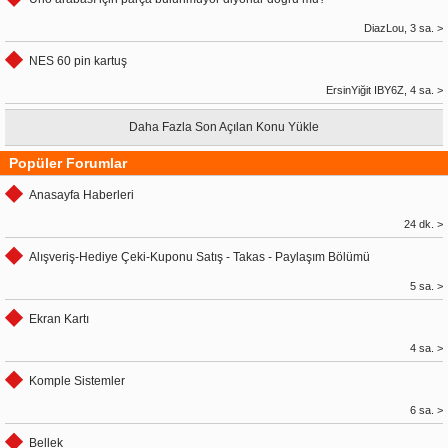
DiazLou, 3 sa. >
NES 60 pin kartuş
ErsinYiğit IBY6Z, 4 sa. >
Daha Fazla Son Açılan Konu Yükle
Popüler Forumlar
Anasayfa Haberleri
24 dk. >
Alışveriş-Hediye Çeki-Kuponu Satış - Takas - Paylaşım Bölümü
5 sa. >
Ekran Kartı
4 sa. >
Komple Sistemler
6 sa. >
Bellek