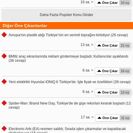
16 sa. >
Öne Çıkar
10 oy
Daha Fazla Popüler Konu Göster
Diğer Öne Çıkarılanlar
Avrupa'nın plastik atığı Türkiye’nin en verimli toprağını kirletiyor (26 cevap)
13 sa. >
Öne Çıkar
21 oy
BMW, araç ekranlarında reklam göstermeye başladı: Kullanıcılar ayaklandı
(36 cevap)
6 sa. >
Öne Çıkar
16 oy
Yeni elektrikli Hyundai IONIQ 6 Türkiye'de: İşte fiyatı ve özellikleri (39 cevap)
6 sa. >
Öne Çıkar
13 oy
Spider-Man: Brand New Day, Türkiye'de de gişe rekorları kırarak başladı (12
cevap)
17 sa. >
Öne Çıkar
11 oy
Electronic Arts (EA) resmen satıldı; Sırada işten çıkarmalar ve kapatılacak