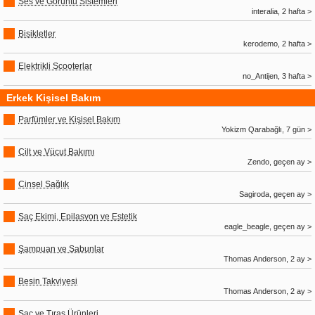
Ses ve Görüntü Sistemleri
interalia, 2 hafta >
Bisikletler
kerodemo, 2 hafta >
Elektrikli Scooterlar
no_Antijen, 3 hafta >
Erkek Kişisel Bakım
Parfümler ve Kişisel Bakım
Yokizm Qarabağlı, 7 gün >
Cilt ve Vücut Bakımı
Zendo, geçen ay >
Cinsel Sağlık
Sagiroda, geçen ay >
Saç Ekimi, Epilasyon ve Estetik
eagle_beagle, geçen ay >
Şampuan ve Sabunlar
Thomas Anderson, 2 ay >
Besin Takviyesi
Thomas Anderson, 2 ay >
Saç ve Tıraş Ürünleri