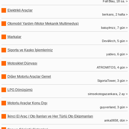
Fall Blau, 18 sa. >
Elektrikli Araçlar
berkans, 2 hafta >
Otomobil Yardım (Motor Mekanik Multimedya)
batuylmzz, 7 gün >
Markalar
DevilArch, 5 gün >
Sigorta ve Kasko İşlemleriniz
yabivo, 6 gün >
Motosiklet Dünyası
ATROMITOS, 4 gün >
Diğer Motorlu Araçlar Genel
SigortaTower, 3 gün >
LPG Dönüşümü
simsekotogazankara, 2 ay >
Motorlu Araçlar Konu Dışı
guyverland, 3 gün >
İkinci El Araç / Oto İlanları ve Her Türlü Oto Ekipmanları
anka0658, dün >