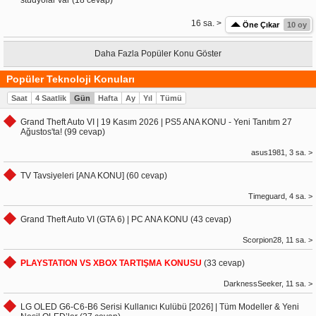
stüdyolar var (18 cevap)
16 sa. >
Öne Çıkar
10 oy
Daha Fazla Popüler Konu Göster
Popüler Teknoloji Konuları
Saat
4 Saatlik
Gün
Hafta
Ay
Yıl
Tümü
Grand Theft Auto VI | 19 Kasım 2026 | PS5 ANA KONU - Yeni Tanıtım 27
Ağustos'ta! (99 cevap)
asus1981, 3 sa. >
TV Tavsiyeleri [ANA KONU] (60 cevap)
Timeguard, 4 sa. >
Grand Theft Auto VI (GTA 6) | PC ANA KONU (43 cevap)
Scorpion28, 11 sa. >
PLAYSTATION VS XBOX TARTIŞMA KONUSU
(33 cevap)
DarknessSeeker, 11 sa. >
LG OLED G6-C6-B6 Serisi Kullanıcı Kulübü [2026] | Tüm Modeller & Yeni