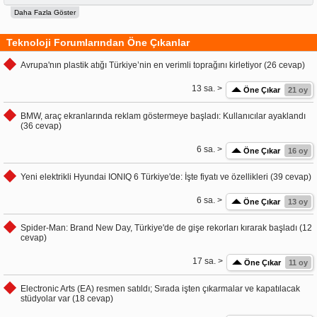
Teknoloji Forumlarından Öne Çıkanlar
Avrupa'nın plastik atığı Türkiye’nin en verimli toprağını kirletiyor (26 cevap)
13 sa. >
Öne Çıkar
21 oy
BMW, araç ekranlarında reklam göstermeye başladı: Kullanıcılar ayaklandı
(36 cevap)
6 sa. >
Öne Çıkar
16 oy
Yeni elektrikli Hyundai IONIQ 6 Türkiye'de: İşte fiyatı ve özellikleri (39 cevap)
6 sa. >
Öne Çıkar
13 oy
Spider-Man: Brand New Day, Türkiye'de de gişe rekorları kırarak başladı (12
cevap)
17 sa. >
Öne Çıkar
11 oy
Electronic Arts (EA) resmen satıldı; Sırada işten çıkarmalar ve kapatılacak
stüdyolar var (18 cevap)