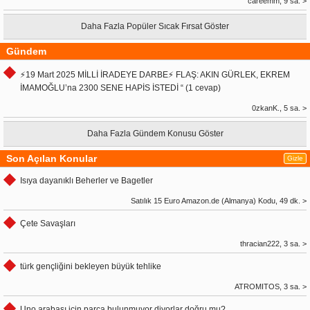
careemm, 9 sa. >
Daha Fazla Popüler Sıcak Fırsat Göster
Gündem
⚡️19 Mart 2025 MİLLİ İRADEYE DARBE⚡ FLAŞ: AKIN GÜRLEK, EKREM
İMAMOĞLU’na 2300 SENE HAPİS İSTEDİ “ (1 cevap)
0zkanK., 5 sa. >
Daha Fazla Gündem Konusu Göster
Son Açılan Konular
Gizle
Isıya dayanıklı Beherler ve Bagetler
Satılık 15 Euro Amazon.de (Almanya) Kodu, 49 dk. >
Çete Savaşları
thracian222, 3 sa. >
türk gençliğini bekleyen büyük tehlike
ATROMITOS, 3 sa. >
Uno arabası için parça bulunmuyor diyorlar doğru mu?