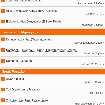
Windows Phone ve Tabletler
kumdan kale, 2 hafta >
GPS, Navigasyon Cihazları ve Yazılımları
Türk1938, 2 ay >
Elektronik Kitap Okuyucular (E-Book Reader)
hayalci79, 3 hafta >
Taşınabilir Bilgisayarlar
Oyuncu Dizüstüleri (Gaming Laptop)
servusdedurantem, dün >
Notebook - Ultrabook - Oyuncu Dizüstü Tavsiye Bölümü
Burakcnl, 2 gün >
Notebook - Ultrabook
berkan 197, 11 sa. >
Sıcak Fırsatlar
Sıcak Fırsatlar
Kobra18, 49 dk. >
Yurt Dışı Alışveriş Fırsatları
Flexi_, 8 sa. >
Yurt Dışı Fırsat Ürün İncelemeleri
Thomas Anderson, 2 ay >