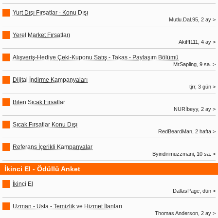
Yurt Dışı Fırsatlar - Konu Dışı
Mutlu.Dal.95, 2 ay >
Yerel Market Fırsatları
Akifff111, 4 ay >
Alışveriş-Hediye Çeki-Kuponu Satış - Takas - Paylaşım Bölümü
MrSapling, 9 sa. >
Dijital İndirme Kampanyaları
tjrr, 3 gün >
Biten Sıcak Fırsatlar
NURİbeyy, 2 ay >
Sıcak Fırsatlar Konu Dışı
RedBeardMan, 2 hafta >
Referans İçerikli Kampanyalar
Byindirimuzzmani, 10 sa. >
İkinci El - Ödüllü Anket
İkinci El
DallasPage, dün >
Uzman - Usta - Temizlik ve Hizmet İlanları
Thomas Anderson, 2 ay >