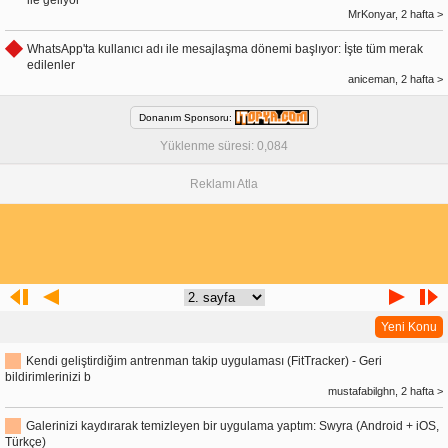
ile geliyor
MrKonyar, 2 hafta >
WhatsApp'ta kullanıcı adı ile mesajlaşma dönemi başlıyor: İşte tüm merak
edilenler
aniceman, 2 hafta >
Donanım Sponsoru:
Yüklenme süresi: 0,084
Reklamı Atla
Yeni Konu
Kendi geliştirdiğim antrenman takip uygulaması (FitTracker) - Geri
bildirimlerinizi b
mustafabilghn, 2 hafta >
Galerinizi kaydırarak temizleyen bir uygulama yaptım: Swyra (Android + iOS,
Türkçe)