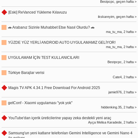
Bestpcpc, geçen hafta >
[Eski] ReVanced Yükleme Kılavuzu
ikskareyim, geçen hafta >
🚗 Arabanız Sizinle Muhabbet Etse Nasıl Olurdu? 🚗
ma_tu_ma, 2 hafta >
YÜZDE YÜZ YERLİ ANDROID AUTO UYGULAMAMIZ GELİYOR!
ma_tu_ma, 2 hafta >
UYGULAMAM İÇİN TEST KULLANICILARI
Bestpcpc, 2 hafta >
Türkiye Barajlar verisi
Cate4, 2 hafta >
Magis TV APK 4.34.1 Free Download For Android 2025
jamie976, 2 hafta >
getConf - Xiaomi uygulaması "yok yok"
hiddenking.35, 2 hafta >
YouTube'dan içerik üreticilerine yapay zeka destekli yeni araç
Ayça Melisa Karadede, 2 hafta >
Samsung'un yeni katlanır telefonları Gemini Intelligence ve Gemini Nano 4