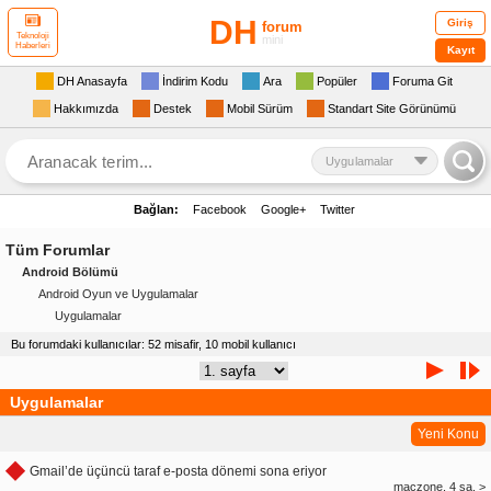
DH
Giriş
forum
Teknoloji
mini
Haberleri
Kayıt
DH Anasayfa
İndirim Kodu
Ara
Popüler
Foruma Git
Hakkımızda
Destek
Mobil Sürüm
Standart Site Görünümü
Uygulamalar
Bağlan:
Facebook
Google+
Twitter
Tüm Forumlar
Android Bölümü
Android Oyun ve Uygulamalar
Uygulamalar
Bu forumdaki kullanıcılar: 52 misafir, 10 mobil kullanıcı
Uygulamalar
Yeni Konu
Gmail’de üçüncü taraf e-posta dönemi sona eriyor
maczone, 4 sa. >