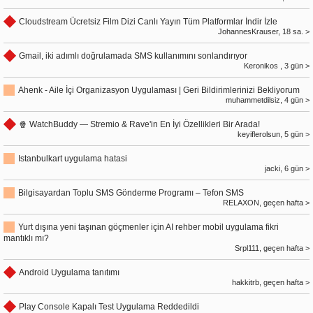
Cloudstream Ücretsiz Film Dizi Canlı Yayın Tüm Platformlar İndir İzle
JohannesKrauser, 18 sa. >
Gmail, iki adımlı doğrulamada SMS kullanımını sonlandırıyor
Keronikos , 3 gün >
Ahenk - Aile İçi Organizasyon Uygulaması | Geri Bildirimlerinizi Bekliyorum
muhammetdilsiz, 4 gün >
🍿 WatchBuddy — Stremio & Rave'in En İyi Özellikleri Bir Arada!
keyiflerolsun, 5 gün >
Istanbulkart uygulama hatasi
jacki, 6 gün >
Bilgisayardan Toplu SMS Gönderme Programı – Tefon SMS
RELAXON, geçen hafta >
Yurt dışına yeni taşınan göçmenler için AI rehber mobil uygulama fikri
mantıklı mı?
Srpl111, geçen hafta >
Android Uygulama tanıtımı
hakkitrb, geçen hafta >
Play Console Kapalı Test Uygulama Reddedildi