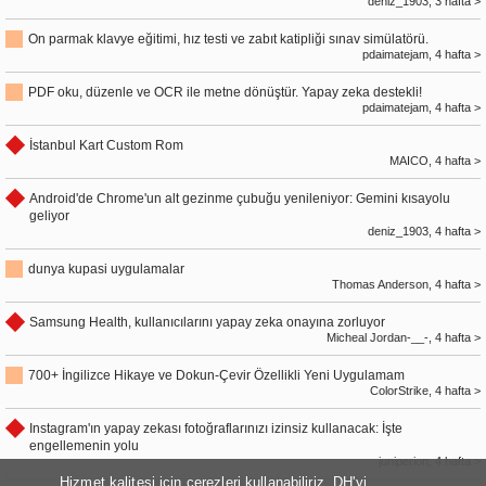
deniz_1903, 3 hafta >
On parmak klavye eğitimi, hız testi ve zabıt katipliği sınav simülatörü.
pdaimatejam, 4 hafta >
PDF oku, düzenle ve OCR ile metne dönüştür. Yapay zeka destekli!
pdaimatejam, 4 hafta >
İstanbul Kart Custom Rom
MAICO, 4 hafta >
Android'de Chrome'un alt gezinme çubuğu yenileniyor: Gemini kısayolu
geliyor
deniz_1903, 4 hafta >
dunya kupasi uygulamalar
Thomas Anderson, 4 hafta >
Samsung Health, kullanıcılarını yapay zeka onayına zorluyor
Micheal Jordan-__-, 4 hafta >
700+ İngilizce Hikaye ve Dokun-Çevir Özellikli Yeni Uygulamam
ColorStrike, 4 hafta >
Instagram'ın yapay zekası fotoğraflarınızı izinsiz kullanacak: İşte
engellemenin yolu
juniperion, 4 hafta >
Hizmet kalitesi için çerezleri kullanabiliriz, DH'yi