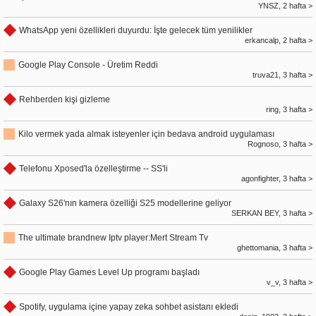
YNSZ, 2 hafta >
WhatsApp yeni özellikleri duyurdu: İşte gelecek tüm yenilikler
erkancalp, 2 hafta >
Google Play Console - Üretim Reddi
truva21, 3 hafta >
Rehberden kişi gizleme
ring, 3 hafta >
Kilo vermek yada almak isteyenler için bedava android uygulaması
Rognoso, 3 hafta >
Telefonu Xposed'la özelleştirme -- SS'li
agonfighter, 3 hafta >
Galaxy S26'nın kamera özelliği S25 modellerine geliyor
SERKAN BEY, 3 hafta >
The ultimate brandnew Iptv player:Mert Stream Tv
ghettomania, 3 hafta >
Google Play Games Level Up programı başladı
v_v, 3 hafta >
Spotify, uygulama içine yapay zeka sohbet asistanı ekledi