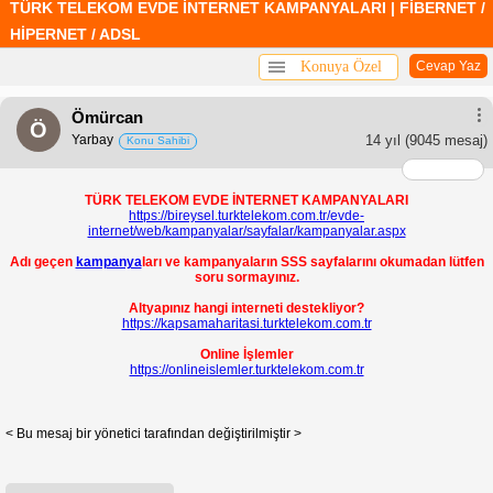
TÜRK TELEKOM EVDE İNTERNET KAMPANYALARI | FİBERNET /
HİPERNET / ADSL
Konuya Özel
Cevap Yaz
Ömürcan
Ö
Yarbay
14 yıl
(9045 mesaj)
Konu Sahibi
TÜRK TELEKOM EVDE İNTERNET KAMPANYALARI
https://bireysel.turktelekom.com.tr/evde-
internet/web/kampanyalar/sayfalar/kampanyalar.aspx
Adı geçen
kampanya
ları ve kampanyaların SSS sayfalarını okumadan lütfen
soru sormayınız.
Altyapınız hangi interneti destekliyor?
https://kapsamaharitasi.turktelekom.com.tr
Online İşlemler
https://onlineislemler.turktelekom.com.tr
< Bu mesaj bir yönetici tarafından değiştirilmiştir >