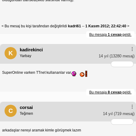
olduğundan bahsetti(web sitesinde varmış).
< Bu mesaj bu kişi tarafından değiştirildi
kadri61
--
1 Kasım 2012; 22:42:40
>
Bu mesaja
1 cevap
geldi.
kadirekinci
K
Yarbay
14 yıl
(13280 mesaj)
SuperOnline varken TTnet kullananlar var.
Bu mesaja
8 cevap
geldi.
corsai
C
Teğmen
14 yıl
(719 mesaj)
arkadaşlar nereyi aramak kimle görüşmek lazım