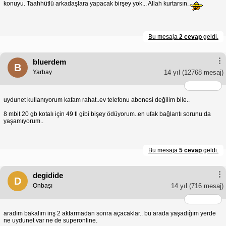
konuyu. Taahhütlü arkadaşlara yapacak birşey yok... Allah kurtarsın.
Bu mesaja
2 cevap
geldi.
bluerdem
B
Yarbay
14 yıl
(12768 mesaj)
uydunet kullanıyorum kafam rahat..ev telefonu abonesi değilim bile..
8 mbit 20 gb kotalı için 49 tl gibi bişey ödüyorum..en ufak bağlantı sorunu da
yaşamıyorum..
Bu mesaja
5 cevap
geldi.
degidide
D
Onbaşı
14 yıl
(716 mesaj)
aradım bakalım inş 2 aktarmadan sonra açacaklar.. bu arada yaşadığım yerde
ne uydunet var ne de superonline.