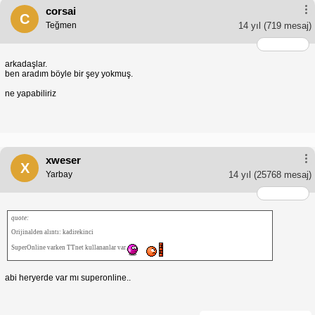
corsai
C
Teğmen
14 yıl
(719 mesaj)
arkadaşlar.
ben aradım böyle bir şey yokmuş.
ne yapabiliriz
xweser
X
Yarbay
14 yıl
(25768 mesaj)
quote:
Orijinalden alıntı: kadirekinci
SuperOnline varken TTnet kullananlar var.
abi heryerde var mı superonline..