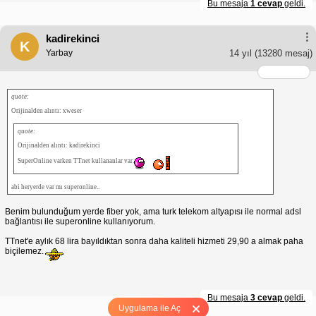
Bu mesaja
1 cevap
geldi.
kadirekinci
K
Yarbay
14 yıl
(13280 mesaj)
quote:
Orijinalden alıntı: xweser
quote:
Orijinalden alıntı: kadirekinci
SuperOnline varken TTnet kullananlar var.
abi heryerde var mı superonline..
Benim bulunduğum yerde fiber yok, ama turk telekom altyapısı ile normal adsl
bağlantısı ile superonline kullanıyorum.
TTnet'e aylık 68 lira bayıldıktan sonra daha kaliteli hizmeti 29,90 a almak paha
biçilemez.
Bu mesaja
3 cevap
geldi.
Uygulama ile Aç