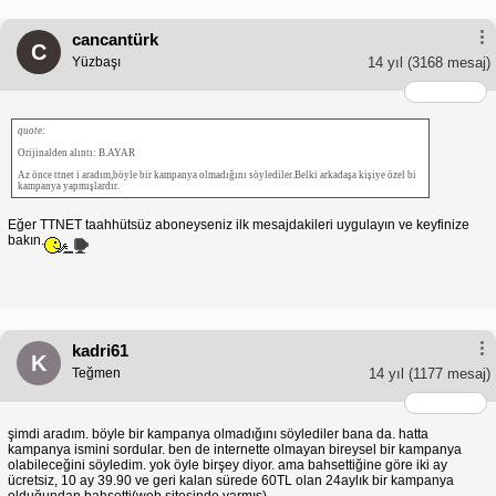
cancantürk
C
Yüzbaşı
14 yıl
(3168 mesaj)
quote:
Orijinalden alıntı: B.AYAR
Az önce ttnet i aradım,böyle bir kampanya olmadığını söylediler.Belki arkadaşa kişiye özel bi
kampanya yapmışlardır.
Eğer TTNET taahhütsüz aboneyseniz ilk mesajdakileri uygulayın ve keyfinize
bakın.
kadri61
K
Teğmen
14 yıl
(1177 mesaj)
şimdi aradım. böyle bir kampanya olmadığını söylediler bana da. hatta
kampanya ismini sordular. ben de internette olmayan bireysel bir kampanya
olabileceğini söyledim. yok öyle birşey diyor. ama bahsettiğine göre iki ay
ücretsiz, 10 ay 39.90 ve geri kalan sürede 60TL olan 24aylık bir kampanya