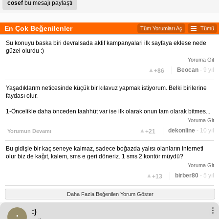
cosef
bu mesajı paylaştı
En Çok Beğenilenler
Tüm Yorumları Aç
Tümü
Su konuyu baska biri devralsada aktif kampanyalari ilk sayfaya eklese nede
güzel olurdu :)
Yoruma Git
▲
Beocan
- 9 yıl
+86
Yaşadıklarım neticesinde küçük bir kılavuz yapmak istiyorum. Belki birilerine
faydası olur.
1-Öncelikle daha önceden taahhüt var ise ilk olarak onun tam olarak bitmes...
Yoruma Git
▲
dekonline
- 10 yıl
Yorumun Devamı
+21
Bu gidişle bir kaç seneye kalmaz, sadece boğazda yalısı olanların interneti
olur biz de kağıt, kalem, sms e geri döneriz. 1 sms 2 kontör müydü?
Yoruma Git
▲
birber80
- 5 yıl
+13
Daha Fazla Beğenilen Yorum Göster
:)
: