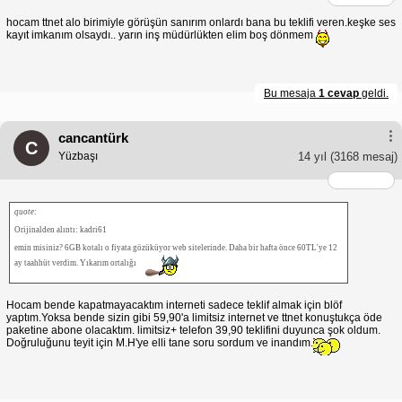
hocam ttnet alo birimiyle görüşün sanırım onlardı bana bu teklifi veren.keşke ses
kayıt imkanım olsaydı.. yarın inş müdürlükten elim boş dönmem
Bu mesaja
1 cevap
geldi.
cancantürk
C
Yüzbaşı
14 yıl
(3168 mesaj)
quote:
Orijinalden alıntı: kadri61
emin misiniz? 6GB kotalı o fiyata gözüküyor web sitelerinde. Daha bir hafta önce 60TL'ye 12
ay taahhüt verdim. Yıkarım ortalığı
Hocam bende kapatmayacaktım interneti sadece teklif almak için blöf
yaptım.Yoksa bende sizin gibi 59,90'a limitsiz internet ve ttnet konuştukça öde
paketine abone olacaktım. limitsiz+ telefon 39,90 teklifini duyunca şok oldum.
Doğruluğunu teyit için M.H'ye elli tane soru sordum ve inandım.