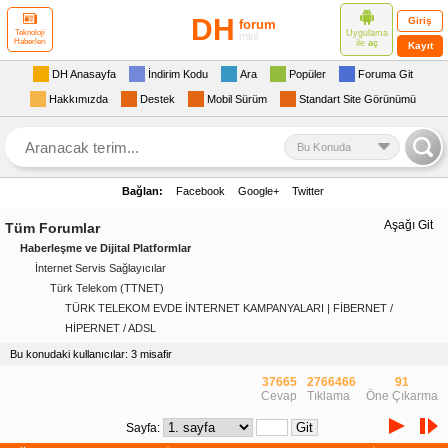
DH
Giriş
forum
Uygulama
Teknoloji
mini
Haberleri
ile
aç
Kayıt
DH Anasayfa
İndirim Kodu
Ara
Popüler
Foruma Git
Hakkımızda
Destek
Mobil Sürüm
Standart Site Görünümü
Bu Konuda
Bağlan:
Facebook
Google+
Twitter
Aşağı Git
Tüm Forumlar
Haberleşme ve Dijital Platformlar
İnternet Servis Sağlayıcılar
Türk Telekom (TTNET)
TÜRK TELEKOM EVDE İNTERNET KAMPANYALARI | FİBERNET /
HİPERNET / ADSL
Bu konudaki kullanıcılar: 3 misafir
37665
2766466
91
Cevap
Tıklama
Öne Çıkarma
Sayfa: