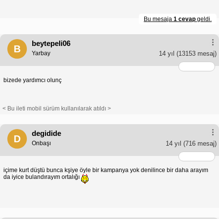
Bu mesaja
1 cevap
geldi.
beytepeli06
B
Yarbay
14 yıl
(13153 mesaj)
bizede yardımcı olunç
< Bu ileti mobil sürüm kullanılarak atıldı >
degidide
D
Onbaşı
14 yıl
(716 mesaj)
içime kurt düştü bunca kşiye öyle bir kampanya yok denilince bir daha arayım
da iyice bulandırayım ortalığı