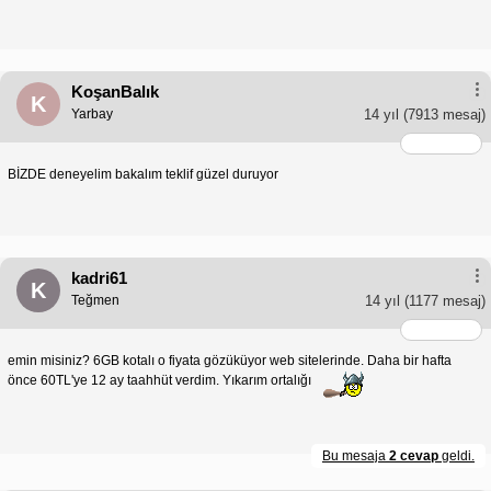
KoşanBalık
K
Yarbay
14 yıl
(7913 mesaj)
BİZDE deneyelim bakalım teklif güzel duruyor
kadri61
K
Teğmen
14 yıl
(1177 mesaj)
emin misiniz? 6GB kotalı o fiyata gözüküyor web sitelerinde. Daha bir hafta
önce 60TL'ye 12 ay taahhüt verdim. Yıkarım ortalığı
Bu mesaja
2 cevap
geldi.