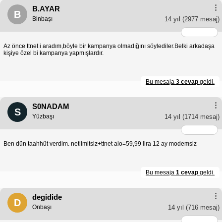
B.AYAR
B
Binbaşı
14 yıl
(2977 mesaj)
Az önce ttnet i aradım,böyle bir kampanya olmadığını söylediler.Belki arkadaşa
kişiye özel bi kampanya yapmışlardır.
Bu mesaja
3 cevap
geldi.
S0NADAM
S
Yüzbaşı
14 yıl
(1714 mesaj)
Ben dün taahhüt verdim. netlimitsiz+ttnet alo=59,99 lira 12 ay modemsiz
Bu mesaja
1 cevap
geldi.
degidide
D
Onbaşı
14 yıl
(716 mesaj)