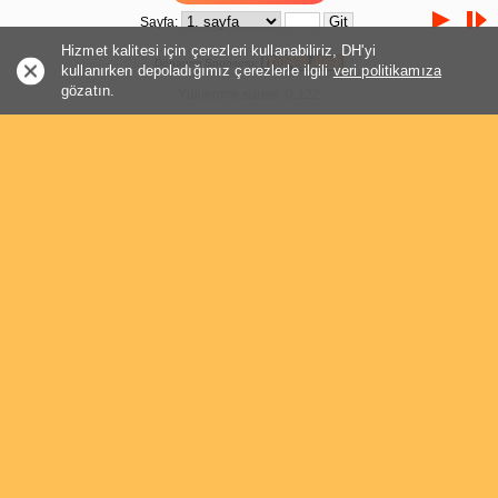
Sayfa:
Hizmet kalitesi için çerezleri kullanabiliriz, DH'yi
Donanım Sponsoru:
kullanırken depoladığımız çerezlerle ilgili
veri politikamıza
gözatın.
Yüklenme süresi: 0,122
Sayfa:
Konuya Özel
Hızlı Cevap
a z i z
A
Yüzbaşı
14 yıl
(0 mesaj)
quote:
Orijinalden alıntı: kadirekinci
SuperOnline varken TTnet kullananlar var.