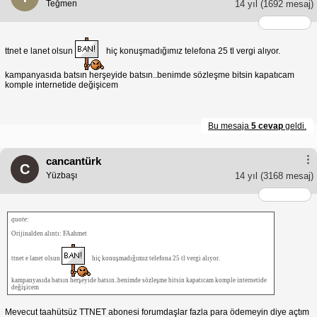
Teğmen
14 yıl
(1692 mesaj)
ttnet e lanet olsun
hiç konuşmadığımız telefona 25 tl vergi alıyor.
kampanyasıda batsın herşeyide batsın..benimde sözleşme bitsin kapatıcam
komple internetide değişicem
Bu mesaja
5 cevap
geldi.
cancantürk
C
Yüzbaşı
14 yıl
(3168 mesaj)
quote:
Orijinalden alıntı: FAahmet
ttnet e lanet olsun
hiç konuşmadığımız telefona 25 tl vergi alıyor.
kampanyasıda batsın herşeyide batsın..benimde sözleşme bitsin kapatıcam komple internetide
değişicem
Mevecut taahütsüz TTNET abonesi forumdaşlar fazla para ödemeyin diye açtım