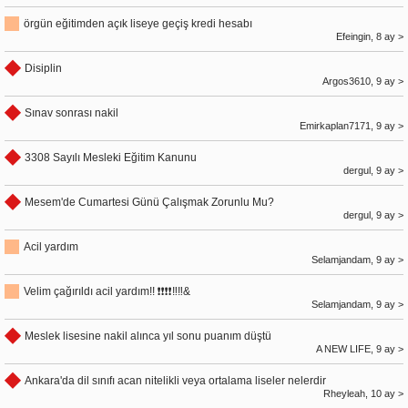
örgün eğitimden açık liseye geçiş kredi hesabı
Efeingin, 8 ay >
Disiplin
Argos3610, 9 ay >
Sınav sonrası nakil
Emirkaplan7171, 9 ay >
3308 Sayılı Mesleki Eğitim Kanunu
dergul, 9 ay >
Mesem'de Cumartesi Günü Çalışmak Zorunlu Mu?
dergul, 9 ay >
Acil yardım
Selamjandam, 9 ay >
Velim çağırıldı acil yardım!! ❗❗❗❗‼️‼&
Selamjandam, 9 ay >
Meslek lisesine nakil alınca yıl sonu puanım düştü
A NEW LIFE, 9 ay >
Ankara'da dil sınıfı acan nitelikli veya ortalama liseler nelerdir
Rheyleah, 10 ay >