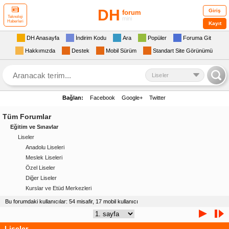
DH
Giriş
forum
Teknoloji
mini
Haberleri
Kayıt
DH Anasayfa
İndirim Kodu
Ara
Popüler
Foruma Git
Hakkımızda
Destek
Mobil Sürüm
Standart Site Görünümü
Liseler
Bağlan:
Facebook
Google+
Twitter
Tüm Forumlar
Eğitim ve Sınavlar
Liseler
Anadolu Liseleri
Meslek Liseleri
Özel Liseler
Diğer Liseler
Kurslar ve Etüd Merkezleri
Bu forumdaki kullanıcılar: 54 misafir, 17 mobil kullanıcı
Liseler