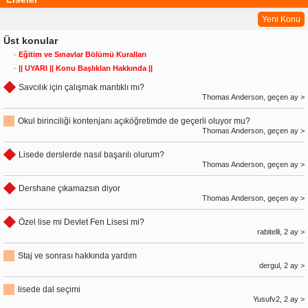
Yeni Konu
Üst konular
•
Eğitim ve Sınavlar Bölümü Kuralları
•
|| UYARI || Konu Başlıkları Hakkında ||
Savcılık için çalışmak mantıklı mı?
Thomas Anderson, geçen ay >
Okul birinciliği kontenjanı açıköğretimde de geçerli oluyor mu?
Thomas Anderson, geçen ay >
Lisede derslerde nasıl başarılı olurum?
Thomas Anderson, geçen ay >
Dershane çıkamazsın diyor
Thomas Anderson, geçen ay >
Özel lise mi Devlet Fen Lisesi mi?
rabitelli, 2 ay >
Staj ve sonrası hakkında yardım
dergul, 2 ay >
lisede dal seçimi
Yusufv2, 2 ay >