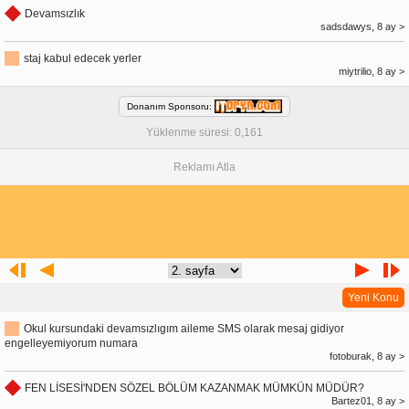
Devamsızlık
sadsdawys, 8 ay >
staj kabul edecek yerler
miytrilio, 8 ay >
Donanım Sponsoru:
Yüklenme süresi: 0,161
Reklamı Atla
Yeni Konu
Okul kursundaki devamsızlıgım aileme SMS olarak mesaj gidiyor
engelleyemiyorum numara
fotoburak, 8 ay >
FEN LİSESİ'NDEN SÖZEL BÖLÜM KAZANMAK MÜMKÜN MÜDÜR?
Bartez01, 8 ay >