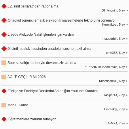
12. sınıf psikiyatriden rapor alma
DH Anonim, 5 ay >
Ortaokul öğrencileri atık elektronik malzemelerle teknolojiyi öğreniyor
Keronikos , 5 ay >
Lisede Afetzede Nakil İşlemleri için yardım
magdurbiri, 6 ay >
9. sinif meslek lisesinden anadolu lisesine nakil alma
emir388, 6 ay >
Spor sakatlığı nedeniyle devamsızlık artırma
EFESHN1903Zed main, 6 ay >
AÖL'E GEÇİLİR Mİ-2026
Khontlech81 , 6 ay >
Türkçe ve Edebiyat Derslerini Anlattığım Youtube Kanalım
14alper41, 7 ay >
Meb E-Karne
Emreakgl, 7 ay >
Öğretmenlere zorunlu rotasyon
AtiMX4, 7 ay >