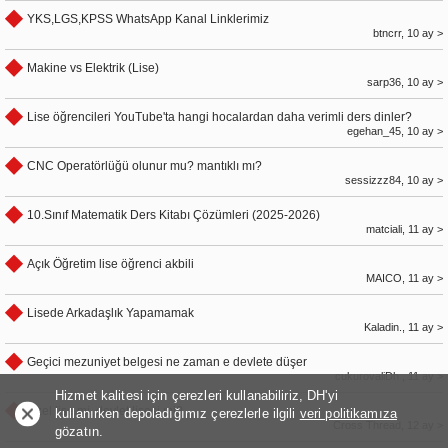
YKS,LGS,KPSS WhatsApp Kanal Linklerimiz
btncrr, 10 ay >
Makine vs Elektrik (Lise)
sarp36, 10 ay >
Lise öğrencileri YouTube'ta hangi hocalardan daha verimli ders dinler?
egehan_45, 10 ay >
CNC Operatörlüğü olunur mu? mantıklı mı?
sessizzz84, 10 ay >
10.Sınıf Matematik Ders Kitabı Çözümleri (2025-2026)
matciali, 11 ay >
Açık Öğretim lise öğrenci akbili
MAICO, 11 ay >
Lisede Arkadaşlık Yapamamak
Kaladin., 11 ay >
Geçici mezuniyet belgesi ne zaman e devlete düşer
cukurovaliDh , 11 ay >
Hizmet kalitesi için çerezleri kullanabiliriz, DH'yi
Özel lise mi, devlet lisesi mi?
kullanırken depoladığımız çerezlerle ilgili
veri politikamıza
Cross Thread, 12 ay >
gözatın.