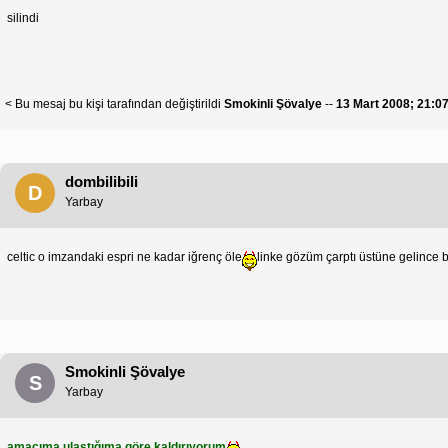
silindi
< Bu mesaj bu kişi tarafından değiştirildi
Smokinli Şövalye
--
13 Mart 2008; 21:0
dombilibili
D
Yarbay
celtic o imzandaki espri ne kadar iğrenç öle
linke gözüm çarptı üstüne gelince 
Smokinli Şövalye
S
Yarbay
amacıma ulaştığıma göre kaldırıyorum