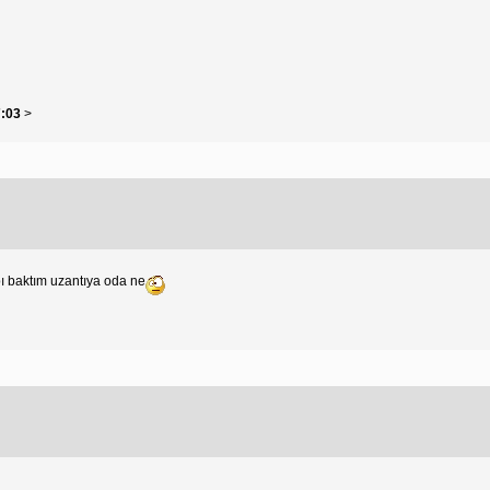
7:03
>
bı baktım uzantıya oda ne