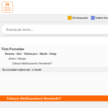
Teknoloji
Haberleri
DH Anasayfa
İndirim Ko
Tüm Forumlar
Sinema - Dizi - Televizyon - Müzik - Kitap
Anime / Manga
Zübeyir Abi(Kazasker) Nerelerde?
Bu konudaki kullanıcılar: 1 misafir
Zübeyir Abi(Kazasker) Nerelerde?