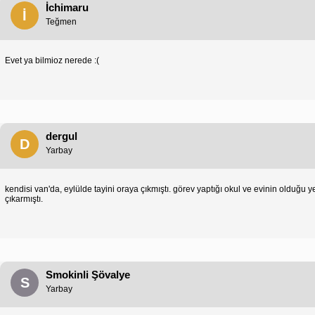
İchimaru
İ
Teğmen
Evet ya bilmioz nerede :(
dergul
D
Yarbay
kendisi van'da, eylülde tayini oraya çıkmıştı. görev yaptığı okul ve evinin olduğu yer
çıkarmıştı.
Smokinli Şövalye
S
Yarbay