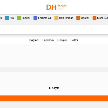
DH
forum
mini
du
Ara
Popüler
Foruma Git
Hakkımızda
Destek
Mobil Sü
Bağlan:
Facebook
Google+
Twitter
1. sayfa