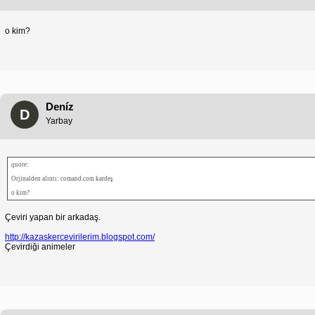
o kim?
Deníz
D
Yarbay
quote:
Orjinalden alıntı: comand.com kardeş
o kim?
Çeviri yapan bir arkadaş.
http://kazaskercevirilerim.blogspot.com/
Çevirdiği animeler