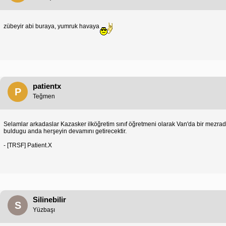
zübeyir abi buraya, yumruk havaya
patientx
P
Teğmen
Selamlar arkadaslar Kazasker ilköğretim sınıf öğretmeni olarak Van'da bir mezrada 
buldugu anda herşeyin devamını getirecektir.
- [TRSF] Patient.X
Silinebilir
S
Yüzbaşı