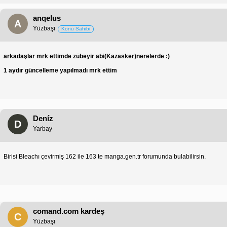
anqelus
A
Yüzbaşı
Konu Sahibi
arkadaşlar mrk ettimde zübeyir abi(Kazasker)nerelerde :)
1 aydır güncelleme yapılmadı mrk ettim
Deníz
D
Yarbay
Birisi Bleachı çevirmiş 162 ile 163 te manga.gen.tr forumunda bulabilirsin.
comand.com kardeş
C
Yüzbaşı