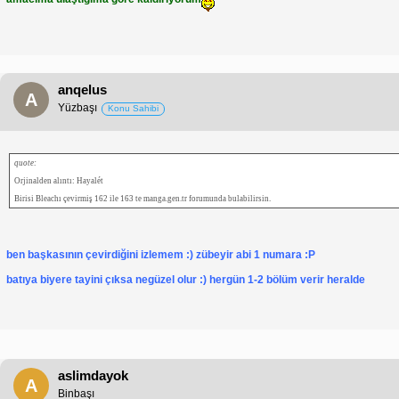
anqelus
A
Yüzbaşı
Konu Sahibi
quote:
Orjinalden alıntı: Hayalét
Birisi Bleachı çevirmiş 162 ile 163 te manga.gen.tr forumunda bulabilirsin.
ben başkasının çevirdiğini izlemem :) zübeyir abi 1 numara :P
batıya biyere tayini çıksa negüzel olur :) hergün 1-2 bölüm verir heralde
aslimdayok
A
Binbaşı