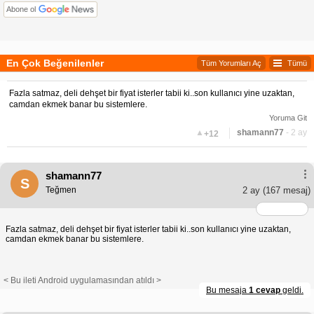
Abone ol
En Çok Beğenilenler
Tüm Yorumları Aç
Tümü
Fazla satmaz, deli dehşet bir fiyat isterler tabii ki..son kullanıcı yine uzaktan,
camdan ekmek banar bu sistemlere.
Yoruma Git
▲
shamann77
- 2 ay
+12
shamann77
S
Teğmen
2 ay
(167 mesaj)
Fazla satmaz, deli dehşet bir fiyat isterler tabii ki..son kullanıcı yine uzaktan,
camdan ekmek banar bu sistemlere.
< Bu ileti Android uygulamasından atıldı >
Bu mesaja
1 cevap
geldi.