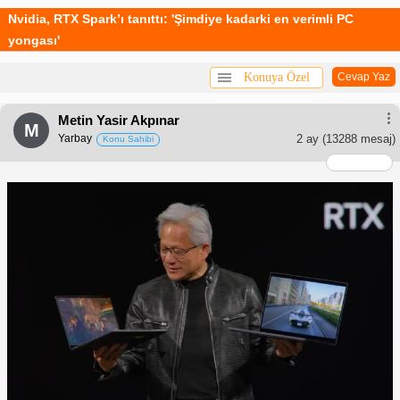
Nvidia, RTX Spark’ı tanıttı: 'Şimdiye kadarki en verimli PC
yongası'
Konuya Özel
Cevap Yaz
Metin Yasir Akpınar
M
Yarbay
2 ay
(13288 mesaj)
Konu Sahibi