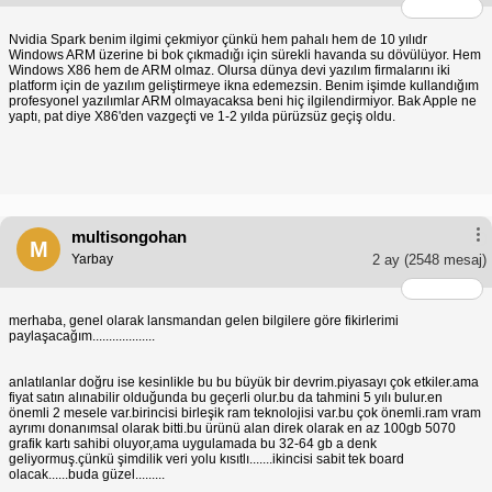
Nvidia Spark benim ilgimi çekmiyor çünkü hem pahalı hem de 10 yılıdr
Windows ARM üzerine bi bok çıkmadığı için sürekli havanda su dövülüyor. Hem
Windows X86 hem de ARM olmaz. Olursa dünya devi yazılım firmalarını iki
platform için de yazılım geliştirmeye ikna edemezsin. Benim işimde kullandığım
profesyonel yazılımlar ARM olmayacaksa beni hiç ilgilendirmiyor. Bak Apple ne
yaptı, pat diye X86'den vazgeçti ve 1-2 yılda pürüzsüz geçiş oldu.
multisongohan
M
Yarbay
2 ay
(2548 mesaj)
merhaba, genel olarak lansmandan gelen bilgilere göre fikirlerimi
paylaşacağım...................
anlatılanlar doğru ise kesinlikle bu bu büyük bir devrim.piyasayı çok etkiler.ama
fiyat satın alınabilir olduğunda bu geçerli olur.bu da tahmini 5 yılı bulur.en
önemli 2 mesele var.birincisi birleşik ram teknolojisi var.bu çok önemli.ram vram
ayrımı donanımsal olarak bitti.bu ürünü alan direk olarak en az 100gb 5070
grafik kartı sahibi oluyor,ama uygulamada bu 32-64 gb a denk
geliyormuş.çünkü şimdilik veri yolu kısıtlı.......ikincisi sabit tek board
olacak......buda güzel.........