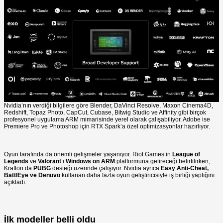
Nvidia’nın verdiği bilgilere göre Blender, DaVinci Resolve, Maxon Cinema4D,
Redshift, Topaz Photo, CapCut, Cubase, Bitwig Studio ve Affinity gibi birçok
profesyonel uygulama ARM mimarisinde yerel olarak çalışabiliyor. Adobe ise
Premiere Pro ve Photoshop için RTX Spark’a özel optimizasyonlar hazırlıyor.
Oyun tarafında da önemli gelişmeler yaşanıyor. Riot Games’in
League of
Legends
ve
Valorant
’ı
Windows on ARM
platformuna getireceği belirtilirken,
Krafton da
PUBG
desteği üzerinde çalışıyor. Nvidia ayrıca
Easy Anti-Cheat,
BattlEye ve Denuvo
kullanan daha fazla oyun geliştiricisiyle iş birliği yaptığını
açıkladı.
İlk modeller belli oldu