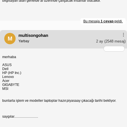
bilgisayarı alan genelde ai üzerinde çalışacak insanlar olacaktır.
Bu mesaja
1 cevap
geldi.
multisongohan
M
Yarbay
2 ay
(2548 mesaj)
merhaba
ASUS
Dell
HP (HP Inc.)
Lenovo
Acer
GIGABYTE
MSI
bunlarla işlem ve modeller laptoplar hazır.piyasaay çıkacağı tarihi bekliyor.
saygılar............................