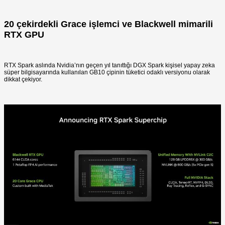
20 çekirdekli Grace işlemci ve Blackwell mimarili
RTX GPU
RTX Spark aslında Nvidia’nın geçen yıl tanıttığı DGX Spark kişisel yapay zeka
süper bilgisayarında kullanılan GB10 çipinin tüketici odaklı versiyonu olarak
dikkat çekiyor.