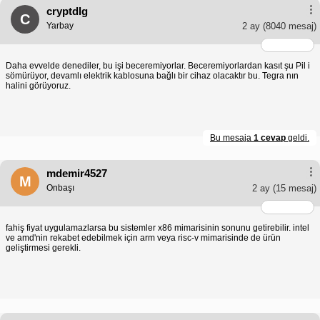
cryptdlg
C
Yarbay
2 ay
(8040 mesaj)
Daha evvelde denediler, bu işi beceremiyorlar. Beceremiyorlardan kasıt şu Pil i
sömürüyor, devamlı elektrik kablosuna bağlı bir cihaz olacaktır bu. Tegra nın
halini görüyoruz.
Bu mesaja
1 cevap
geldi.
mdemir4527
M
Onbaşı
2 ay
(15 mesaj)
fahiş fiyat uygulamazlarsa bu sistemler x86 mimarisinin sonunu getirebilir. intel
ve amd'nin rekabet edebilmek için arm veya risc-v mimarisinde de ürün
geliştirmesi gerekli.