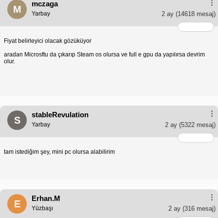
mczaga
M
Yarbay
2 ay
(14618 mesaj)
Fiyat belirleyici olacak gözüküyor
aradan Microsftu da çıkarıp Steam os olursa ve full e gpu da yapılırsa devrim
olur.
stableRevulation
S
Yarbay
2 ay
(5322 mesaj)
tam istediğim şey, mini pc olursa alabilirim
Erhan.M
E
Yüzbaşı
2 ay
(316 mesaj)