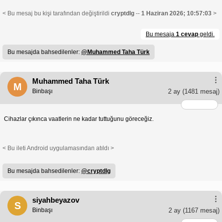
< Bu mesaj bu kişi tarafından değiştirildi
cryptdlg
--
1 Haziran 2026; 10:57:03
>
Bu mesaja
1 cevap
geldi.
Bu mesajda bahsedilenler:
@Muhammed Taha Türk
Muhammed Taha Türk
M
Binbaşı
2 ay
(1481 mesaj)
Cihazlar çıkınca vaatlerin ne kadar tuttuğunu göreceğiz.
< Bu ileti Android uygulamasından atıldı >
Bu mesajda bahsedilenler:
@cryptdlg
siyahbeyazov
S
Binbaşı
2 ay
(1167 mesaj)