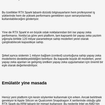
Bu özellikler RTX Spark tabanlı dizüstü bilgisayarların hem profesyonel iş
yüklerinde hem de yüksek performans gerektiren oyun senaryolarında
kullanılabileceğini gösteriyor.
Yine de RTX Spark’ın en büyük odak noktalarından biri ise yapay zeka
performansı. Nvidia’ya göre yeni platform, tam kapsamlı bir yapay zeka yazılım
yığınıyla birlikte 120 milyar parametreye sahip modelleri yerel olarak
çalıştırabilecek kapasiteye sahip.
Şirket ayrıca sistemin 1 milyon bağlam (context) uzunluğuna sahip yapay zeka
modellerini destekleyebildiğini belirtiyor. Bu kapasite büyük dil modelleri, yerel
yapay zeka ajanları ve gelişmiş üretken yapay zeka uygulamaları için önemli bir
eşik olarak değerlendiriliyor.
Emülatör yine masada
Henüz yeni platform için kesin söylemler kullanmak için erken. Ancak belirtmek
gerekiyor ki Apple Silicon ve Qualcomm Snapdragon X serilerinde olduğu gibi
RTX Spark da ARM tabanlı bir mimari kullanıyor. Bu nedenle Intel ve AMD’nin