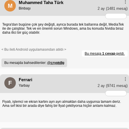
Muhammed Taha Türk
M
Binbaşı
2 ay
(1481 mesaj)
Tegra'dan bugüne çok şey değişti, ayrıca burada tek ballarına değil, MediaTek
ile de çalıştılar. Tek ve en önemli sorun Windows, ama bu konuda Nvidia biraz
daha itici bir güç olabilir.
< Bu ileti Android uygulamasından atıldı >
Bu mesaja
1 cevap
geldi.
Bu mesajda bahsedilenler:
@cryptdlg
Ferrari
F
Yarbay
2 ay
(9741 mesaj)
Fiyatı, işlemci ve ekran kartını ayrı ayrı almaktan daha uygunsa tamam deriz.
Ama sırf ikisi bir arada diye fahiş bir fiyat çekiliyorsa hiçbir anlamı kalmaz.