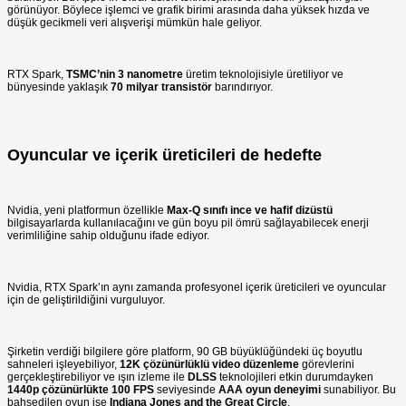
görünüyor. Böylece işlemci ve grafik birimi arasında daha yüksek hızda ve
düşük gecikmeli veri alışverişi mümkün hale geliyor.
RTX Spark,
TSMC’nin 3 nanometre
üretim teknolojisiyle üretiliyor ve
bünyesinde yaklaşık
70 milyar transistör
barındırıyor.
Oyuncular ve içerik üreticileri de hedefte
Nvidia, yeni platformun özellikle
Max-Q sınıfı ince ve hafif dizüstü
bilgisayarlarda kullanılacağını ve gün boyu pil ömrü sağlayabilecek enerji
verimliliğine sahip olduğunu ifade ediyor.
Nvidia, RTX Spark’ın aynı zamanda profesyonel içerik üreticileri ve oyuncular
için de geliştirildiğini vurguluyor.
Şirketin verdiği bilgilere göre platform, 90 GB büyüklüğündeki üç boyutlu
sahneleri işleyebiliyor,
12K çözünürlüklü video düzenleme
görevlerini
gerçekleştirebiliyor ve ışın izleme ile
DLSS
teknolojileri etkin durumdayken
1440p çözünürlükte 100 FPS
seviyesinde
AAA oyun deneyimi
sunabiliyor. Bu
bahsedilen oyun ise
Indiana Jones and the Great Circle
.