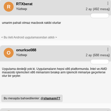
RTXberat
R
Yüzbaşı
2 ay
(492 mesaj)
umarim pahali olmaz macbook rakibi olurlar
< Bu ileti Android uygulamasından atıldı >
onurkse088
O
Yüzbaşı
2 ay
(688 mesaj)
Uygulama desteği yok ki. Uygulamaların hepsi x86 platformunda. İntel ve AMD
masaüstü işlemcileri x86 mimarisini bırakıp arm işlemcili mimariye geçerlerse
olur bir şeyler.
Bu mesajda bahsedilenler:
@shamann77