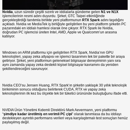
Nvidia
, uzun süredir çeşitli sızıntı ve iddialarla gündeme gelen
N1 ve N1X
işlemcilerinin resmi adını duyurdu. Şirket, GTC Taipei etkinliğinde
gerçekleştirdiği tanıtımla birlikte yeni platformunun
RTX Spark
adını taşıdığını
açıkladı. Nvidia ve MediaTek iş birliğiyle geliştirilen bu yeni platform şirketin PC
pazarındaki en iddialı hamlesi olarak öne çıkıyor. RTX Spark ile Nvidia,
doğrudan PC işlemcisi üreten Intel, AMD, Apple ve Qualcomm’un arasına
katılıyor.
Windows on ARM platformu için geliştirilen RTX Spark, Nvidia’nın GPU
teknolojileri, yapay zeka altyapısı ve işlemci tasarımını tek bir pakette bir araya
getiriyor. Şirket, yeni platformun geleneksel bilgisayar deneyiminin yanı sıra
aynı zamanda yapay zeka destekli kişisel bilgisayar kavramını da yeniden
şekillendireceğini savunuyor.
Nvidia CEO’su Jensen Huang, RTX Spark’ın şirketin yaklaşık 30 yıllık teknolojik
birikiminin sonucu olduğunu belirterek CUDA, RTX ve yapay zeka
teknolojilerinin ilk kez bu ölçekte tek bir tüketici ürününde buluştuğunu ifade etti.
NVIDIA Ürün Yönetimi Kıdemli Direktörü Mark Aevermann, yeni platformu
“
şimdiye kadar üretilmiş en verimli PC çipi
” olarak tanımlasa da bu iddiayı
destekleyen ayrıntılı performans verileri veya karşılaştırmalı test sonuçları henüz
paylaşılmış değil.