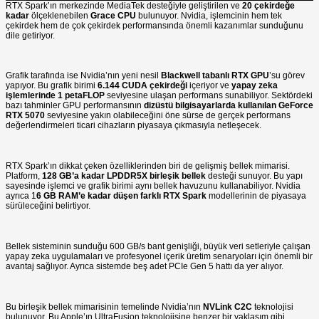
RTX Spark’ın merkezinde MediaTek desteğiyle geliştirilen ve
20 çekirdeğe
kadar
ölçeklenebilen
Grace CPU
bulunuyor. Nvidia, işlemcinin hem tek
çekirdek hem de çok çekirdek performansında önemli kazanımlar sunduğunu
dile getiriyor.
Grafik tarafında ise Nvidia’nın yeni nesil
Blackwell tabanlı RTX GPU
’su görev
yapıyor. Bu grafik birimi
6.144 CUDA çekirdeği
içeriyor ve
yapay zeka
işlemlerinde 1 petaFLOP
seviyesine ulaşan performans sunabiliyor. Sektördeki
bazı tahminler GPU performansının
dizüstü bilgisayarlarda kullanılan GeForce
RTX 5070
seviyesine yakın olabileceğini öne sürse de gerçek performans
değerlendirmeleri ticari cihazların piyasaya çıkmasıyla netleşecek.
RTX Spark’ın dikkat çeken özelliklerinden biri de gelişmiş bellek mimarisi.
Platform,
128 GB’a kadar LPDDR5X birleşik bellek
desteği sunuyor. Bu yapı
sayesinde işlemci ve grafik birimi aynı bellek havuzunu kullanabiliyor. Nvidia
ayrıca 1
6 GB RAM’e kadar düşen farklı RTX Spark
modellerinin de piyasaya
sürüleceğini belirtiyor.
Bellek sisteminin sunduğu 600 GB/s bant genişliği, büyük veri setleriyle çalışan
yapay zeka uygulamaları ve profesyonel içerik üretim senaryoları için önemli bir
avantaj sağlıyor. Ayrıca sistemde beş adet PCIe Gen 5 hattı da yer alıyor.
Bu birleşik bellek mimarisinin temelinde Nvidia’nın
NVLink C2C
teknolojisi
bulunuyor. Bu Apple’ın UltraFusion teknolojisine benzer bir yaklaşım gibi