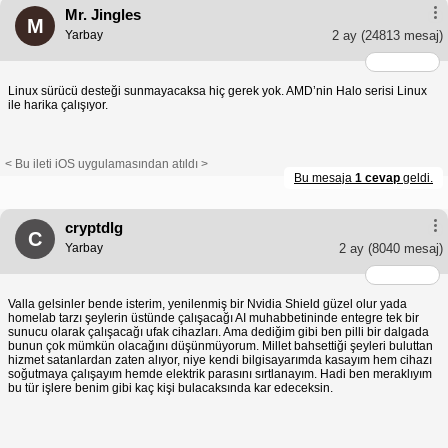
Mr. Jingles
M
Yarbay
2 ay
(24813 mesaj)
Linux sürücü desteği sunmayacaksa hiç gerek yok. AMD’nin Halo serisi Linux
ile harika çalışıyor.
< Bu ileti iOS uygulamasından atıldı >
Bu mesaja
1 cevap
geldi.
cryptdlg
C
Yarbay
2 ay
(8040 mesaj)
Valla gelsinler bende isterim, yenilenmiş bir Nvidia Shield güzel olur yada
homelab tarzı şeylerin üstünde çalışacağı AI muhabbetininde entegre tek bir
sunucu olarak çalışacağı ufak cihazları. Ama dediğim gibi ben pilli bir dalgada
bunun çok mümkün olacağını düşünmüyorum. Millet bahsettiği şeyleri buluttan
hizmet satanlardan zaten alıyor, niye kendi bilgisayarımda kasayım hem cihazı
soğutmaya çalışayım hemde elektrik parasını sırtlanayım. Hadi ben meraklıyım
bu tür işlere benim gibi kaç kişi bulacaksında kar edeceksin.