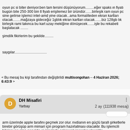
oyun pc si biter deniyor.ben tam tersini düşünüyorum..........eğer spaks ın fiyatı
bugün bile 250-300 bin tl fiyatı erişilemez bir üründür........birleşik ram oyun pc
sine gelirse işlemci intel-amd yine olacak...ama formaliteden ekran kartları
olacak.........mağzaya gideceğiz 1gblık ekran kartları olacak........biz 128gb lık
birleşik rami takınca bu kart uzay mekiğine dönüşecek........işte bu rekabeti
başlatacak .........
şimdilk fikirlerim bu şekilde..........
saygılar.....................................
< Bu mesaj bu kişi tarafından değiştirildi
multisongohan
--
4 Haziran 2026;
6:43:9
>
DH Misafiri
D
Yarbay
2 ay
(111938 mesaj)
arm üzerinde apple tarafını geçmek zor olur. nvdianın en güçlü tarafı şirketlerle
birebir görüşüp arm mimari için program hazırlatması olacaktır. Bu işlemcili