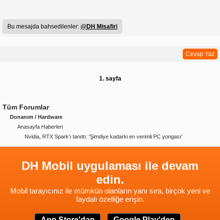
Bu mesajda bahsedilenler:
@DH Misafiri
Cevap Yaz
1. sayfa
Tüm Forumlar
Donanım / Hardware
Anasayfa Haberleri
Nvidia, RTX Spark’ı tanıttı: 'Şimdiye kadarki en verimli PC yongası'
DH Mobil uygulaması ile devam
edin.
Mobil tarayıcınız ile mümkün olanların yanı sıra, birçok yeni ve
faydalı özelliğe erişin.
App Store'dan
Google Play'den