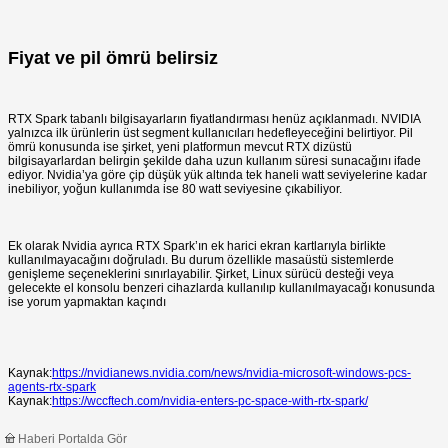
Fiyat ve pil ömrü belirsiz
RTX Spark tabanlı bilgisayarların fiyatlandırması henüz açıklanmadı. NVIDIA
yalnızca ilk ürünlerin üst segment kullanıcıları hedefleyeceğini belirtiyor. Pil
ömrü konusunda ise şirket, yeni platformun mevcut RTX dizüstü
bilgisayarlardan belirgin şekilde daha uzun kullanım süresi sunacağını ifade
ediyor. Nvidia’ya göre çip düşük yük altında tek haneli watt seviyelerine kadar
inebiliyor, yoğun kullanımda ise 80 watt seviyesine çıkabiliyor.
Ek olarak Nvidia ayrıca RTX Spark’ın ek harici ekran kartlarıyla birlikte
kullanılmayacağını doğruladı. Bu durum özellikle masaüstü sistemlerde
genişleme seçeneklerini sınırlayabilir. Şirket, Linux sürücü desteği veya
gelecekte el konsolu benzeri cihazlarda kullanılıp kullanılmayacağı konusunda
ise yorum yapmaktan kaçındı
Kaynak:
https://nvidianews.nvidia.com/news/nvidia-microsoft-windows-pcs-
agents-rtx-spark
Kaynak:
https://wccftech.com/nvidia-enters-pc-space-with-rtx-spark/
Haberi Portalda Gör