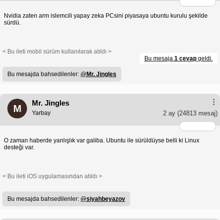
Nvidia zaten arm islemcili yapay zeka PCsini piyasaya ubuntu kurulu şekilde
sürdü.
< Bu ileti mobil sürüm kullanılarak atıldı >
Bu mesaja
1 cevap
geldi.
Bu mesajda bahsedilenler:
@Mr. Jingles
Mr. Jingles
M
Yarbay
2 ay
(24813 mesaj)
O zaman haberde yanlışlık var galiba. Ubuntu ile sürüldüyse belli ki Linux
desteği var.
< Bu ileti iOS uygulamasından atıldı >
Bu mesajda bahsedilenler:
@siyahbeyazov