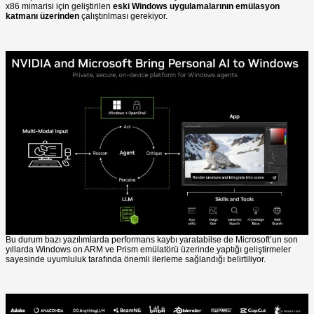
x86 mimarisi için geliştirilen
eski Windows
uygulamalarının
emülasyon
katmanı üzerinden
çalıştırılması gerekiyor.
Bu durum bazı yazılımlarda performans kaybı yaratabilse de Microsoft’un son
yıllarda Windows on ARM ve Prism emülatörü üzerinde yaptığı geliştirmeler
sayesinde uyumluluk tarafında önemli ilerleme sağlandığı belirtiliyor.