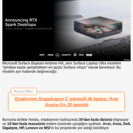
Microsoft Surface Başkanı Andrew Hill, yeni Surface Laptop Ultra modelini
“şimdiye kadar geliştirdikleri en güçlü Surface cihazı” olarak tanımlıyor. Bu
modele ayrı haberde değineceğiz.
Ayrıca Bkz.
Qualcomm Snapdragon C işlemcili ilk laptop: Acer
Aspire Go 15 tanıtıldı
Bununla birlikte Nvidia, ortaklarının halihazırda
30’dan fazla dizüstü
bilgisayar
ve
10’dan fazla masaüstü
sistem üzerinde çalıştığını açıkladı.
Acer, Asus, Dell,
Gigabyte, HP, Lenovo ve MSI
’ın bu projelerde yer aldığı belirtiliyor.