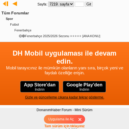
Sayfa:
Tüm Forumlar
Spor
Futbol
Fenerbahçe
🟡🔵Fenerbahçe 2025/2026 Sezonu ⭐️⭐️⭐️⭐️⭐️ [ANA KONU]
DH Mobil uygulaması ile devam
edin.
Mobil tarayıcınız ile mümkün olanların yanı sıra, birçok yeni ve
faydalı özelliğe erişin.
App Store'dan
Google Play'den
İndirin
İndirin
Gizle ve güncelleme çıkana kadar tekrar gösterme.
DonanımHaber Forum - Mini Sürüm
Hakkımızda
|
Yukarı
Uygulama ile Aç
Tam sürüm için tıklayınız