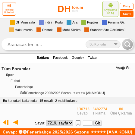
DH
Giriş
forum
Uygulama
Teknoloji
mini
Haberleri
ile
aç
Kayıt
DH Anasayfa
İndirim Kodu
Ara
Popüler
Foruma Git
Hakkımızda
Destek
Mobil Sürüm
Standart Site Görünümü
Bu Konuda
Bağlan:
Facebook
Google+
Twitter
Aşağı Git
Tüm Forumlar
Spor
Futbol
Fenerbahçe
🟡🔵Fenerbahçe 2025/2026 Sezonu ⭐️⭐️⭐️⭐️⭐️ [ANA KONU]
Bu konudaki kullanıcılar: 15 misafir, 2 mobil kullanıcı
136713
3482774
80
Cevap
Tıklama
Öne Çıkarma
Sayfa:
Cevap: 🟡🔵Fenerbahçe 2025/2026 Sezonu ⭐️⭐️⭐️⭐️⭐️ [ANA KONU]