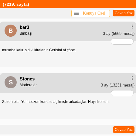
(7219. sayfa)
Konuya Özel
Cevap Yaz
bar3
B
Binbaşı
3 ay
(5669 mesaj)
musaba kalır. sidiki kiralanır. Gerisini at çöpe.
Stones
S
Moderatör
3 ay
(13231 mesaj)
Sezon bitti. Yeni sezon konusu açılmıştır arkadaşlar. Hayırlı olsun.
Cevap Yaz