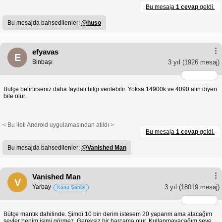
Bu mesaja
1 cevap
geldi.
Bu mesajda bahsedilenler:
@huso
efyavas
E
Binbaşı
3 yıl
(1926 mesaj)
Bütçe belirtirseniz daha faydalı bilgi verilebilir. Yoksa 14900k ve 4090 alın diyen
bile olur.
< Bu ileti Android uygulamasından atıldı >
Bu mesaja
1 cevap
geldi.
Bu mesajda bahsedilenler:
@Vanished Man
Vanished Man
V
Yarbay
3 yıl
(18019 mesaj)
Konu Sahibi
Bütçe mantık dahilinde. Şimdi 10 bin derim istesem 20 yaparım ama alacağım
şeyler benim işimi görmez. Gereksiz bir harcama olur. Kullanmayacağım şeye