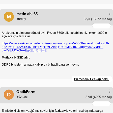
metin abi 65
M
Yarbay
3 yıl
(16572 mesaj)
Anakrtınızın biosunu güncelleyin Ryzen 5600 bile takabilirsiniz. ryzen 1600 e
açık ara çok fark atar.
https://www.akakce.com/islemci/en-ucuz-amd-ryzen-5-5600-alti-cekirdek-3-50-
ghz-fiyati,1782415463.html?gclid=EAIaIQobChMIrJ-rnZ2aggMV0JGDBx0-
bwYzEAAYASAAEgKEq_D_BwE
Mutlaka bi SSD alın.
DDR5 bi sistem almaya kalkıp da bi hayli para vermeyin.
Bu mesaja
1 cevap
geldi.
OptikForm
O
Yüzbaşı
3 yıl
(4295 mesaj)
Elinizde ki sistem yaptığınız şeyler için
fazlasıyla
yeterli, ssd dışında parça