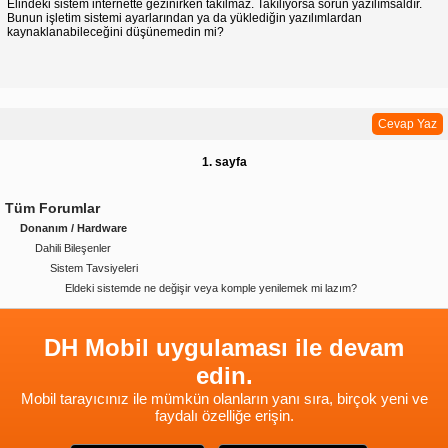
Elindeki sistem internette gezinirken takılmaz. Takılıyorsa sorun yazılımsaldır.
Bunun işletim sistemi ayarlarından ya da yüklediğin yazılımlardan
kaynaklanabileceğini düşünemedin mi?
Cevap Yaz
1. sayfa
Tüm Forumlar
Donanım / Hardware
Dahili Bileşenler
Sistem Tavsiyeleri
Eldeki sistemde ne değişir veya komple yenilemek mi lazım?
DH Mobil uygulaması ile devam
edin.
Mobil tarayıcınız ile mümkün olanların yanı sıra, birçok yeni ve
faydalı özelliğe erişin.