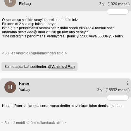
E
Binbaşı
3 yıl
(1926 mesaj)
O zaman şu şekilde sırayla hareket edebilirsiniz.
Bir tane m.2 ssd alıp takın deneyin.
İstediğiniz performansı alamazsanız daha sonra elinizdeki ramlari satıp
anakartın desteklediği dual kit 2x8 gb ram alıp deneyin.
Yine istediğiniz performansı vermiyorsa işlemciyi 5500 veya 5600e yükseltin.
< Bu ileti Android uygulamasından atıldı >
Bu mesajda bahsedilenler:
@Vanished Man
huso
H
Yarbay
3 yıl
(18832 mesaj)
Hocam Ram slotlarında sorun varsa dedim mavi ekran falan demis arkadas...
< Bu ileti mobil sürüm kullanılarak atıldı >