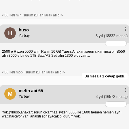
< Bu ileti mini sürüm kullanılarak atıldı >
huso
H
Yarbay
3 yıl
(18832 mesaj)
2500 e Ryzen 5500 alın. Ram i 16 GB Yapın. Anakart sorun cıkarıyırsa bir B550
alın 3000 e bir de 1TB Sata/M2 Ssd alın 1300 e devam...
< Bu ileti mobil sürüm kullanılarak atıldı >
Bu mesaja
1 cevap
geldi.
metin abi 65
M
Yarbay
3 yıl
(16572 mesaj)
Yok,@huso,anakart sorun çıkarmaz. ryzen 5600 ile 1600 hemen hemen aynı
watt harcıyor.Yani,anakrtı zorlayacak bi durum yok.