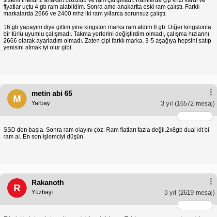
sistem inteldi 2 anakart bozuldu ve ram çalışmadı. Ramlerde çip krizi vardı ve
fiyatlar uçtu 4 gb ram alabildim. Sonra amd anakartta eski ram çalıştı. Farklı
markalarda 2666 ve 2400 mhz iki ram yıllarca sorunsuz çalıştı.
16 gb yapayım diye gittim yine kingston marka ram aldım 8 gb. Diğer kingstonla
bir türlü uyumlu çalışmadı. Takma yerlerini değiştirdim olmadı, çalışma hızlarını
2666 olarak ayarladım olmadı. Zaten çipi farklı marka. 3-5 aşağıya hepsini satıp
yenisini almak iyi olur gibi.
metin abi 65
M
Yarbay
3 yıl
(16572 mesaj)
SSD den başla. Sonra ram olayını çöz. Ram fiatları fazla değil.2x8gb dual kit bi
ram al. En son işlemciyi düşün.
Rakanoth
R
Yüzbaşı
3 yıl
(2619 mesaj)