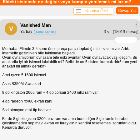
Eldeki sistemde ne değişir veya komple yenilemek mi lazım?
Konuya Özel
Cevap Yaz
Vanished Man
V
Yarbay
3 yıl
(18019 mesaj)
Konu Sahibi
Merhaba. Elimde 3-4 sene önce parça parça topladığım bir sistem var. Artık
internette gezinirken bile takılmaya başladı.
Oyun oynamıyorum oynasam bile eski oyunlar. Oyun oynayacak yaşı geçtim. Bu
anakartla iyi bir işlemci takılabilir mi? Belki de am5 sistem kurmak ddr5 ram yeni
anakart mı almak gerekir?
Amd ryzen 5 1600 işlemci
Asus B350M-A anakart
8 gb kingston 2666 ram + 4 gb corsair 2400 mhz ram var.
4 gb radeon rx460 ekran kartı
Ssd olmayan eski tip hdd var.
Bir de 8 gb kingston 3200 mhz ram var ama bunu diğer 8 gb ramle beraber
çalıştıramadım hep mavi ekran ve tarayıcının kendini resetlemesi sorunları oldu.
Kenarda duruyor.