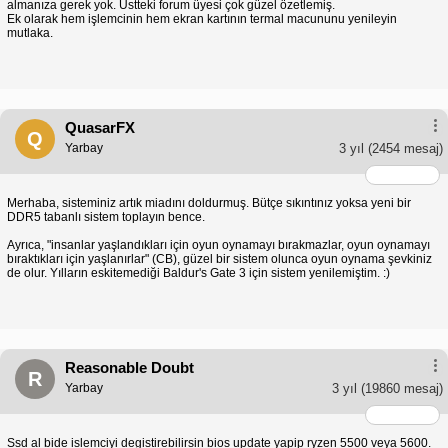
almanıza gerek yok. Üstteki forum üyesi çok güzel özetlemiş.
Ek olarak hem işlemcinin hem ekran kartının termal macununu yenileyin
mutlaka.
QuasarFX
Q
Yarbay
3 yıl
(2454 mesaj)
Merhaba, sisteminiz artık miadını doldurmuş. Bütçe sıkıntınız yoksa yeni bir
DDR5 tabanlı sistem toplayın bence.
Ayrıca, "insanlar yaşlandıkları için oyun oynamayı bırakmazlar, oyun oynamayı
bıraktıkları için yaşlanırlar" (CB), güzel bir sistem olunca oyun oynama şevkiniz
de olur. Yılların eskitemediği Baldur's Gate 3 için sistem yenilemiştim. :)
Reasonable Doubt
R
Yarbay
3 yıl
(19860 mesaj)
Ssd al bide islemciyi degistirebilirsin bios update yapip ryzen 5500 veya 5600.