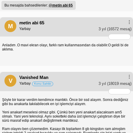
Bu mesajda bahsedilenler:
@metin abi 65
metin abi 65
M
Yarbay
3 yıl
(16572 mesaj)
Anladım .O mavi ekran olayı, farklı ram kullanmasından da olabilir.O geldi bi de
aklıma.
Vanished Man
V
Yarbay
3 yıl
(18019 mesaj)
Konu Sahibi
Şöyle bir karar verdim kendimce mantıklı. Önce bir ssd alayım. Sonra dediğiniz
gibi bu anakarta takılabilecek en iyi işlemciyi alayım.
Yeni anakart meselesi olmaz gibi. Çünkü ben yeni anakart alacaksam am5
olmalı. Yani yeni teknoloji. Aynı soketteki daha üst işlemciyi çalıştırsın diye bir
sürü masraf edip anakart değiştirmek mantıksız.
Ram olayını ben çözemedim. Kasayı ilk toplarken 8 gb kingston ram almıştım