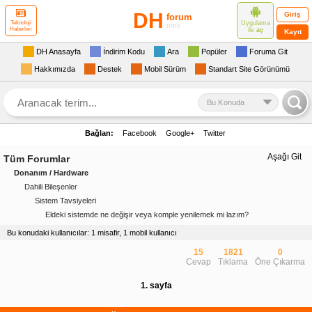
DH
Giriş
forum
Uygulama
Teknoloji
mini
Haberleri
ile
aç
Kayıt
DH Anasayfa
İndirim Kodu
Ara
Popüler
Foruma Git
Hakkımızda
Destek
Mobil Sürüm
Standart Site Görünümü
Bu Konuda
Bağlan:
Facebook
Google+
Twitter
Aşağı Git
Tüm Forumlar
Donanım / Hardware
Dahili Bileşenler
Sistem Tavsiyeleri
Eldeki sistemde ne değişir veya komple yenilemek mi lazım?
Bu konudaki kullanıcılar: 1 misafir, 1 mobil kullanıcı
15
1821
0
Cevap
Tıklama
Öne Çıkarma
1. sayfa