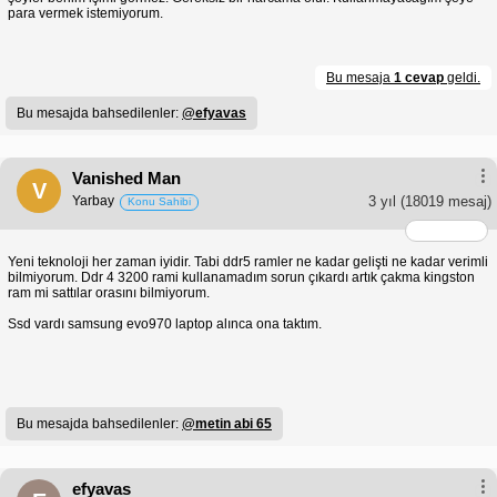
para vermek istemiyorum.
Bu mesaja
1 cevap
geldi.
Bu mesajda bahsedilenler:
@efyavas
Vanished Man
V
Yarbay
3 yıl
(18019 mesaj)
Konu Sahibi
Yeni teknoloji her zaman iyidir. Tabi ddr5 ramler ne kadar gelişti ne kadar verimli
bilmiyorum. Ddr 4 3200 rami kullanamadım sorun çıkardı artık çakma kingston
ram mi sattılar orasını bilmiyorum.
Ssd vardı samsung evo970 laptop alınca ona taktım.
Bu mesajda bahsedilenler:
@metin abi 65
efyavas