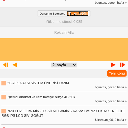
bguntas, geçen hafta >
Donanım Sponsoru:
Yüklenme süresi: 0,085
Reklamı Atla
Yeni Konu
50-70K ARASI SİSTEM ÖNERİSİ LAZIM
bguntas, geçen hafta >
İşlemci anakart ve ram tavsiye bütçe 40-50k
bguntas, geçen hafta >
NZXT H2 FLOW MİNİ-ITX SİYAH GAMİNG KASASI ve NZXT KRAKEN ELİTE
RGB IPS LCD SIVI SOĞUT
UltrAslan_06, 2 hafta >