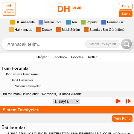
DH
Giriş
forum
Teknoloji
mini
Haberleri
Kayıt
DH Anasayfa
İndirim Kodu
Ara
Popüler
Foruma Git
Hakkımızda
Destek
Mobil Sürüm
Standart Site Görünümü
Sistem Tavsiyeleri
Bağlan:
Facebook
Google+
Twitter
Tüm Forumlar
Donanım / Hardware
Dahili Bileşenler
Sistem Tavsiyeleri
Bu forumdaki kullanıcılar: 262 misafir, 31 mobil kullanıcı
Sistem Tavsiyeleri
Yeni Konu
Üst konular
•
[ 2019 ARALIK ] GÜNCEL SİSTEM TOPLAMA REHBERİ ANA KONU * [ Paranızı