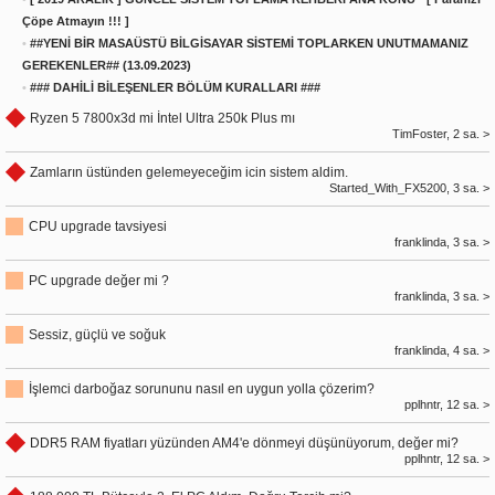
Çöpe Atmayın !!! ]
•
##YENİ BİR MASAÜSTÜ BİLGİSAYAR SİSTEMİ TOPLARKEN UNUTMAMANIZ
GEREKENLER## (13.09.2023)
•
### DAHİLİ BİLEŞENLER BÖLÜM KURALLARI ###
Ryzen 5 7800x3d mi İntel Ultra 250k Plus mı
TimFoster, 2 sa. >
Zamların üstünden gelemeyeceğim icin sistem aldim.
Started_With_FX5200, 3 sa. >
CPU upgrade tavsiyesi
franklinda, 3 sa. >
PC upgrade değer mi ?
franklinda, 3 sa. >
Sessiz, güçlü ve soğuk
franklinda, 4 sa. >
İşlemci darboğaz sorununu nasıl en uygun yolla çözerim?
pplhntr, 12 sa. >
DDR5 RAM fiyatları yüzünden AM4'e dönmeyi düşünüyorum, değer mi?
pplhntr, 12 sa. >