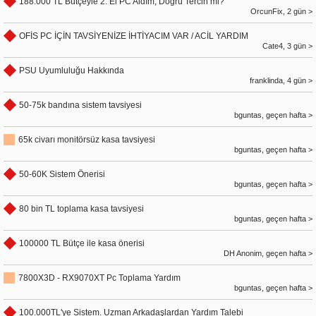
188.000 TL Bütçeyle 2. El PC Aldım, Doğru Tercih mi?
OrcunFix, 2 gün >
OFİS PC İÇİN TAVSİYENİZE İHTİYACIM VAR / ACİL YARDIM
Cate4, 3 gün >
PSU Uyumluluğu Hakkında
franklinda, 4 gün >
50-75k bandına sistem tavsiyesi
bguntas, geçen hafta >
65k civarı monitörsüz kasa tavsiyesi
bguntas, geçen hafta >
50-60K Sistem Önerisi
bguntas, geçen hafta >
80 bin TL toplama kasa tavsiyesi
bguntas, geçen hafta >
100000 TL Bütçe ile kasa önerisi
DH Anonim, geçen hafta >
7800X3D - RX9070XT Pc Toplama Yardım
bguntas, geçen hafta >
100.000TL'ye Sistem. Uzman Arkadaşlardan Yardım Talebi