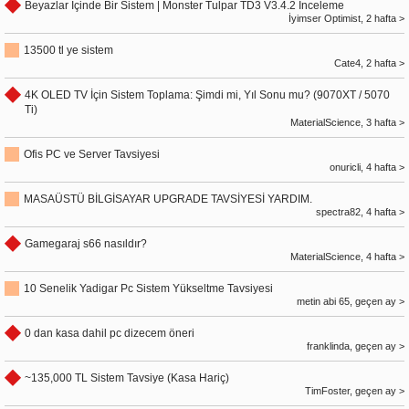
Beyazlar İçinde Bir Sistem | Monster Tulpar TD3 V3.4.2 İnceleme
İyimser Optimist, 2 hafta >
13500 tl ye sistem
Cate4, 2 hafta >
4K OLED TV İçin Sistem Toplama: Şimdi mi, Yıl Sonu mu? (9070XT / 5070
Ti)
MaterialScience, 3 hafta >
Ofis PC ve Server Tavsiyesi
onuricli, 4 hafta >
MASAÜSTÜ BİLGİSAYAR UPGRADE TAVSİYESİ YARDIM.
spectra82, 4 hafta >
Gamegaraj s66 nasıldır?
MaterialScience, 4 hafta >
10 Senelik Yadigar Pc Sistem Yükseltme Tavsiyesi
metin abi 65, geçen ay >
0 dan kasa dahil pc dizecem öneri
franklinda, geçen ay >
~135,000 TL Sistem Tavsiye (Kasa Hariç)
TimFoster, geçen ay >