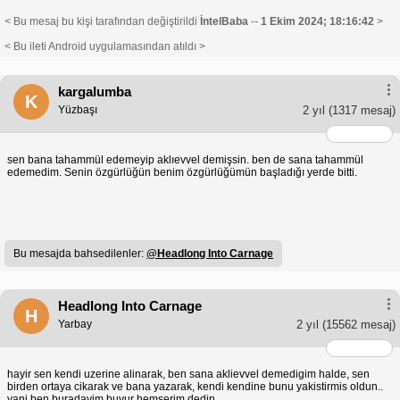
< Bu mesaj bu kişi tarafından değiştirildi
İntelBaba
--
1 Ekim 2024; 18:16:42
>
< Bu ileti Android uygulamasından atıldı >
kargalumba
K
Yüzbaşı
2 yıl
(1317 mesaj)
sen bana tahammül edemeyip aklıevvel demişsin. ben de sana tahammül
edemedim. Senin özgürlüğün benim özgürlüğümün başladığı yerde bitti.
Bu mesajda bahsedilenler:
@Headlong Into Carnage
Headlong Into Carnage
H
Yarbay
2 yıl
(15562 mesaj)
hayir sen kendi uzerine alinarak, ben sana aklievvel demedigim halde, sen
birden ortaya cikarak ve bana yazarak, kendi kendine bunu yakistirmis oldun..
yani ben buradayim buyur hemserim dedin..