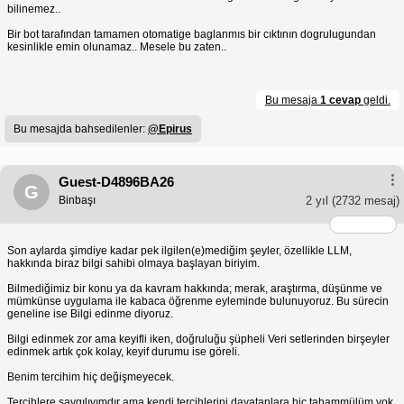
bilinemez..
Bir bot tarafından tamamen otomatige baglanmıs bir cıktının dogrulugundan
kesinlikle emin olunamaz.. Mesele bu zaten..
Bu mesaja
1 cevap
geldi.
Bu mesajda bahsedilenler:
@Epirus
Guest-D4896BA26
G
Binbaşı
2 yıl
(2732 mesaj)
Son aylarda şimdiye kadar pek ilgilen(e)mediğim şeyler, özellikle LLM,
hakkında biraz bilgi sahibi olmaya başlayan biriyim.
Bilmediğimiz bir konu ya da kavram hakkında; merak, araştırma, düşünme ve
mümkünse uygulama ile kabaca öğrenme eyleminde bulunuyoruz. Bu sürecin
geneline ise Bilgi edinme diyoruz.
Bilgi edinmek zor ama keyifli iken, doğruluğu şüpheli Veri setlerinden birşeyler
edinmek artık çok kolay, keyif durumu ise göreli.
Benim tercihim hiç değişmeyecek.
Tercihlere saygılıyımdır ama kendi tercihlerini dayatanlara hiç tahammülüm yok.