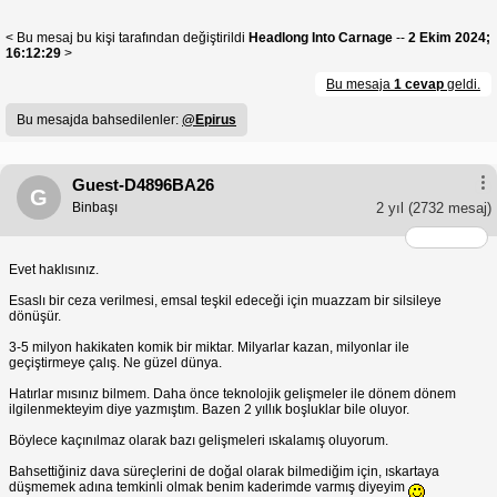
< Bu mesaj bu kişi tarafından değiştirildi
Headlong Into Carnage
--
2 Ekim 2024;
16:12:29
>
Bu mesaja
1 cevap
geldi.
Bu mesajda bahsedilenler:
@Epirus
Guest-D4896BA26
G
Binbaşı
2 yıl
(2732 mesaj)
Evet haklısınız.
Esaslı bir ceza verilmesi, emsal teşkil edeceği için muazzam bir silsileye
dönüşür.
3-5 milyon hakikaten komik bir miktar. Milyarlar kazan, milyonlar ile
geçiştirmeye çalış. Ne güzel dünya.
Hatırlar mısınız bilmem. Daha önce teknolojik gelişmeler ile dönem dönem
ilgilenmekteyim diye yazmıştım. Bazen 2 yıllık boşluklar bile oluyor.
Böylece kaçınılmaz olarak bazı gelişmeleri ıskalamış oluyorum.
Bahsettiğiniz dava süreçlerini de doğal olarak bilmediğim için, ıskartaya
düşmemek adına temkinli olmak benim kaderimde varmış diyeyim