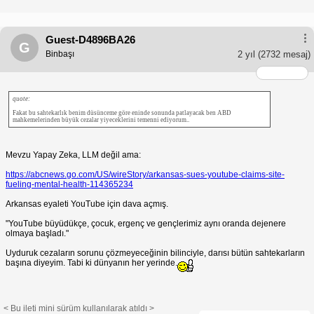
Guest-D4896BA26
G
Binbaşı
2 yıl
(2732 mesaj)
quote:
Fakat bu sahtekarlık benim düsünceme göre eninde sonunda patlayacak ben ABD
mahkemelerinden büyük cezalar yiyeceklerini temenni ediyorum..
Mevzu Yapay Zeka, LLM değil ama:
https://abcnews.go.com/US/wireStory/arkansas-sues-youtube-claims-site-
fueling-mental-health-114365234
Arkansas eyaleti YouTube için dava açmış.
"YouTube büyüdükçe, çocuk, ergenç ve gençlerimiz aynı oranda dejenere
olmaya başladı."
Uyduruk cezaların sorunu çözmeyeceğinin bilinciyle, darısı bütün sahtekarların
başına diyeyim. Tabi ki dünyanın her yerinde.
< Bu ileti mini sürüm kullanılarak atıldı >