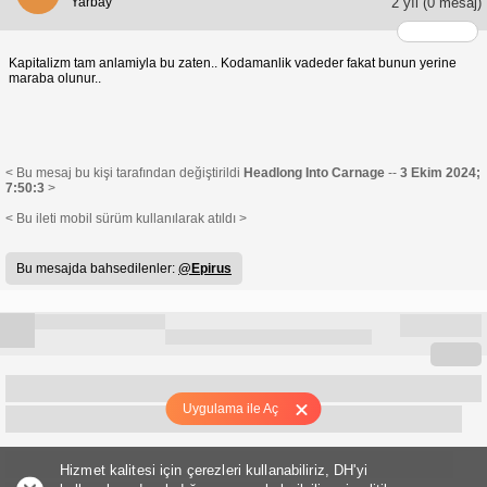
Yarbay
2 yıl
(0 mesaj)
Kapitalizm tam anlamiyla bu zaten.. Kodamanlik vadeder fakat bunun yerine
maraba olunur..
< Bu mesaj bu kişi tarafından değiştirildi
Headlong Into Carnage
--
3 Ekim 2024;
7:50:3
>
< Bu ileti mobil sürüm kullanılarak atıldı >
Bu mesajda bahsedilenler:
@Epirus
Uygulama ile Aç
Hizmet kalitesi için çerezleri kullanabiliriz, DH'yi