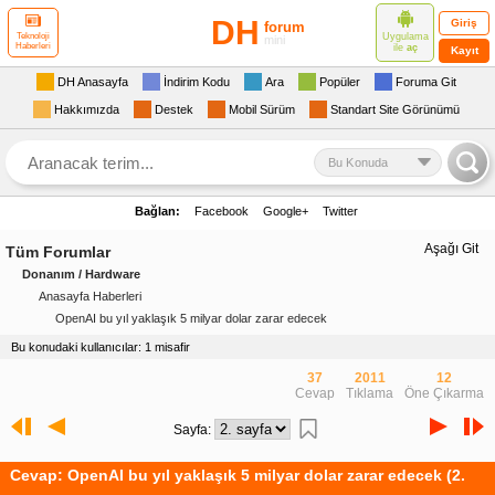
DH
Giriş
forum
Uygulama
Teknoloji
mini
Haberleri
ile
aç
Kayıt
DH Anasayfa
İndirim Kodu
Ara
Popüler
Foruma Git
Hakkımızda
Destek
Mobil Sürüm
Standart Site Görünümü
Bu Konuda
Bağlan:
Facebook
Google+
Twitter
Aşağı Git
Tüm Forumlar
Donanım / Hardware
Anasayfa Haberleri
OpenAI bu yıl yaklaşık 5 milyar dolar zarar edecek
Bu konudaki kullanıcılar: 1 misafir
37
2011
12
Cevap
Tıklama
Öne Çıkarma
Sayfa:
Cevap: OpenAI bu yıl yaklaşık 5 milyar dolar zarar edecek (2.