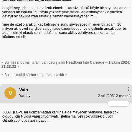
bu gibi seyleri, bu topluma izah etmek imkansiz, cünkü böyle bir seye tamamen
yabancı bir toplum.. 50 sayfa yazsam yine mevzu anlasilmayacak o yuzden
detayli bir sekilde izah etmekle zaman kaybetmeyecegim..
yine de özet olarak birkac kelimeyle sunu söyleyecegim, eğer bir adam, 10
milyon aklıevvel var diyorsa bu ifade özgürlügüdür ve elestiridir ancak eğer bir
adam, direkt olarak seni hedef alıp, sana aklıevvel diyorsa, o zaman bu
kücümsemedir..
< Bu mesaj bu kişi tarafından değiştirildi
Headlong Into Carnage
--
1 Ekim 2024;
21:28:32
>
< Bu ileti mobil sürüm kullanılarak atıldı >
Vain
V
Yarbay
2 yıl
(20612 mesaj)
Bu AI işi GPU'lar ucuzlamadan karlı hale gelmeyecek herhalde, talep çok
olduğu için Nvidia yapıştırıyor fiyatı, işletim maliyeti çok yüksek oluyor.
Github copilot da zarardaydı.