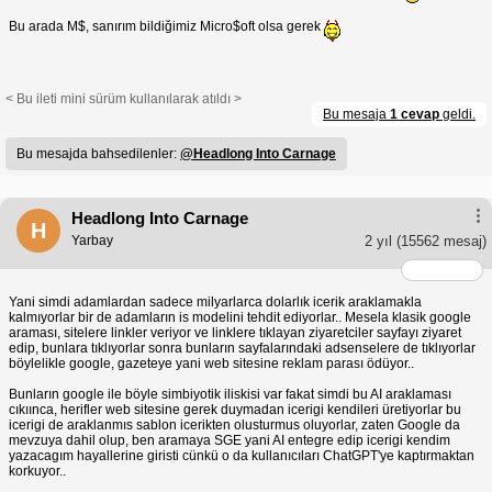
Bu arada M$, sanırım bildiğimiz Micro$oft olsa gerek
< Bu ileti mini sürüm kullanılarak atıldı >
Bu mesaja
1 cevap
geldi.
Bu mesajda bahsedilenler:
@Headlong Into Carnage
Headlong Into Carnage
H
Yarbay
2 yıl
(15562 mesaj)
Yani simdi adamlardan sadece milyarlarca dolarlık icerik araklamakla
kalmıyorlar bir de adamların is modelini tehdit ediyorlar.. Mesela klasik google
araması, sitelere linkler veriyor ve linklere tıklayan ziyaretciler sayfayı ziyaret
edip, bunlara tıklıyorlar sonra bunların sayfalarındaki adsenselere de tıklıyorlar
böylelikle google, gazeteye yani web sitesine reklam parası ödüyor..
Bunların google ile böyle simbiyotik iliskisi var fakat simdi bu AI araklaması
cıkıınca, herifler web sitesine gerek duymadan icerigi kendileri üretiyorlar bu
icerigi de araklanmıs sablon icerikten olusturmus oluyorlar, zaten Google da
mevzuya dahil olup, ben aramaya SGE yani AI entegre edip icerigi kendim
yazacagım hayallerine giristi cünkü o da kullanıcıları ChatGPT'ye kaptırmaktan
korkuyor..