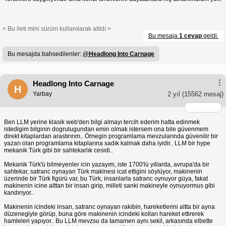
< Bu ileti mini sürüm kullanılarak atıldı >
Bu mesaja
1 cevap
geldi.
Bu mesajda bahsedilenler:
@Headlong Into Carnage
Headlong Into Carnage
H
Yarbay
2 yıl
(15562 mesaj)
Ben LLM yerine klasik web'den bilgi almayı tercih ederim hatta edinmek
istedigim bilginin dogrulugundan emin olmak istersem ona bile güvenmem
direkt kitaplardan arastırırım.. Örnegin programlama mevzularında güvenilir bir
yazarı olan programlama kitaplarına sadık kalmak daha iyidir.. LLM bir hype
mekanik Türk gibi bir sahtekarlık cesidi..
Mekanik Türk'ü bilmeyenler icin yazayım, iste 1700'lü yıllarda, avrupa'da bir
sahtekar, satranc oynayan Türk makinesi icat ettigini söylüyor, makinenin
üzerinde bir Türk figürü var, bu Türk, insanlarla satranc oynuyor güya, fakat
makinenin icine alttan bir insan girip, milleti sanki makineyle oynuyormus gibi
kandırıyor..
Makinenin icindeki insan, satranc oynayan rakibin, hareketlerini altta bir ayna
düzenegiyle görüp, buna göre makinenin icindeki kolları hareket ettirerek
hamleleri yapıyor.. Bu LLM mevzsu da tamamen aynı sekil, arkasında elbette