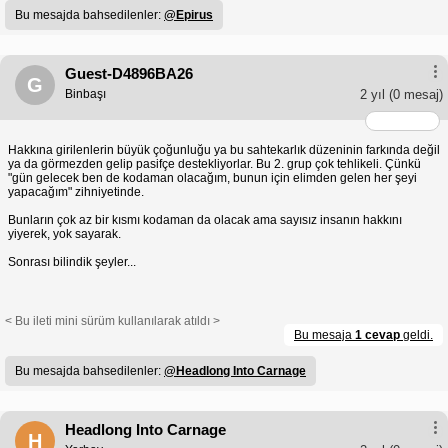
Bu mesajda bahsedilenler:
@Epirus
Guest-D4896BA26
G
Binbaşı
2 yıl
(0 mesaj)
Hakkına girilenlerin büyük çoğunluğu ya bu sahtekarlık düzeninin farkında değil
ya da görmezden gelip pasifçe destekliyorlar. Bu 2. grup çok tehlikeli. Çünkü
"gün gelecek ben de kodaman olacağım, bunun için elimden gelen her şeyi
yapacağım" zihniyetinde.
Bunların çok az bir kısmı kodaman da olacak ama sayısız insanın hakkını
yiyerek, yok sayarak.
Sonrası bilindik şeyler...
< Bu ileti mini sürüm kullanılarak atıldı >
Bu mesaja
1 cevap
geldi.
Bu mesajda bahsedilenler:
@Headlong Into Carnage
Headlong Into Carnage
H