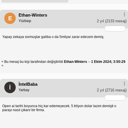
Ethan-Winters
E
Yüzbaşı
2 yıl
(2133 mesaj)
Yapay zekaya sormuşlar galiba o da 5milyar zarar edecem demiş.
< Bu mesaj bu kişi tarafından değiştirildi
Ethan-Winters
--
1 Ekim 2024; 3:50:29
>
İntelBaba
İ
Yarbay
2 yıl
(2716 mesaj)
Open ai tarihi boyunca hiç kar edemeyecek. 5 trilyon dolar lazım demişti o
parayı nasıl çıkarır bir firma.