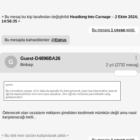
< Bu mesaj bu kişi tarafından değiştirildi
Headlong Into Carnage
--
2 Ekim 2024;
14:56:35
>
Bu mesaja
1 cevap
geldi.
Bu mesajda bahsedilenler:
@Epirus
Guest-D4896BA26
G
Binbaşı
2 yıl
(2732 mesaj)
quote:
Bu yiyecekleri cezalar, AI'yi daha da masraflı bir hale getirecek, hem ceza ödeyecekler, hem de
eğitim materyallerini seve seve satın alacaklar.. Dev eğitim verilerine para ödemek cazip
gelmeyecektir
Ödenecek olan cezaların miktarını şimdiden kestirmek mümkün değil ama nasıl
karşılanacağı belli...
< Bu ileti mini sürüm kullanılarak atıldı >