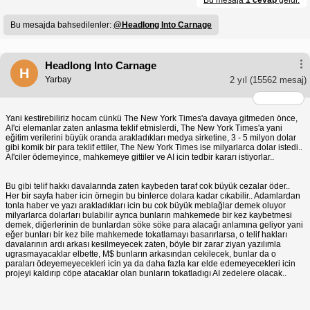
Bu mesaja
1 cevap
geldi.
Bu mesajda bahsedilenler:
@Headlong Into Carnage
Headlong Into Carnage
H
Yarbay
2 yıl
(15562 mesaj)
Yani kestirebiliriz hocam cünkü The New York Times'a davaya gitmeden önce,
AI'ci elemanlar zaten anlasma teklif etmislerdi, The New York Times'a yani
eğitim verilerini büyük oranda arakladıkları medya sirketine, 3 - 5 milyon dolar
gibi komik bir para teklif ettiler, The New York Times ise milyarlarca dolar istedi..
AI'ciler ödemeyince, mahkemeye gittiler ve AI icin tedbir kararı istiyorlar..
Bu gibi telif hakkı davalarında zaten kaybeden taraf cok büyük cezalar öder..
Her bir sayfa haber icin örnegin bu binlerce dolara kadar cıkabilir.. Adamlardan
tonla haber ve yazı arakladıkları icin bu cok büyük meblağlar demek oluyor
milyarlarca dolarları bulabilir ayrıca bunların mahkemede bir kez kaybetmesi
demek, diğerlerinin de bunlardan söke söke para alacağı anlamına geliyor yani
eğer bunları bir kez bile mahkemede tokatlamayı basarırlarsa, o telif hakları
davalarının ardı arkası kesilmeyecek zaten, böyle bir zarar ziyan yazılımla
ugrasmayacaklar elbette, M$ bunların arkasından cekilecek, bunlar da o
paraları ödeyemeyecekleri icin ya da daha fazla kar elde edemeyecekleri icin
projeyi kaldırıp cöpe atacaklar olan bunların tokatladıgı AI zedelere olacak..