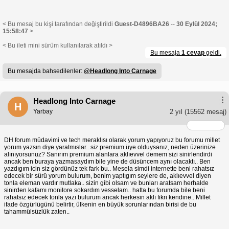
< Bu mesaj bu kişi tarafından değiştirildi
Guest-D4896BA26
--
30 Eylül 2024;
15:58:47
>
< Bu ileti mini sürüm kullanılarak atıldı >
Bu mesaja
1 cevap
geldi.
Bu mesajda bahsedilenler:
@Headlong Into Carnage
Headlong Into Carnage
H
Yarbay
2 yıl
(15562 mesaj)
DH forum müdavimi ve tech meraklısı olarak yorum yapıyoruz bu forumu millet
yorum yazsın diye yaratmıslar.. siz premium üye olduysanız, neden üzerinize
alınıyorsunuz? Sanırım premium alanlara aklıevvel demem sizi sinirlendirdi
ancak ben buraya yazmasaydım bile yine de düsüncem aynı olacaktı.. Ben
yazdıgım icin siz gördünüz tek fark bu.. Mesela simdi internette beni rahatsız
edecek bir sürü yorum bulurum, benim yaptıgım seylere de, aklıevvel diyen
tonla eleman vardır mutlaka.. sizin gibi olsam ve bunları aratsam herhalde
sinirden kafamı monitore sokardım vesselam.. hatta bu forumda bile beni
rahatsız edecek tonla yazı bulurum ancak herkesin aklı fikri kendine.. Millet
ifade özgürlügünü belirtir, ülkenin en büyük sorunlarından birisi de bu
tahammülsüzlük zaten..