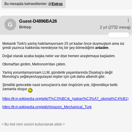
Bu mesajda bahsedilenler:
@Epirus
Guest-D4896BA26
G
Binbaşı
2 yıl
(2732 mesaj)
Mekanik Türk'ü yanlış hatırlamıyorsam 25 yıl kadar önce duymuştum ama siz
şimdi yazınca hakkında neredeyse hiç bir şey bilmediğimi
anladım
.
Doğal olarak acaba başka neler var diye hemen araştırmaya başladım.
Otomat'tan girdim, Metronom'dan çıktım.
Yanlış yorumlamıyorsam LLM, gündelik yaşamlarında Diyalog'u değil
Monolog'u yeğleyen/uygulayan kişiler için çok daha albenili gibi.
Şimdilik gelecekte nasıl sonuçlanır'a dair öngörüm yok, öğrendikçe belki
zamanla oluşur
https://tr.m.wikipedia.org/wiki/T%C3%BCrk_(satran%C3%A7_otomat%C4%B1)
https://tr.m.wikipedia.org/wiki/Amazon_Mechanical_Turk
< Bu ileti mini sürüm kullanılarak atıldı >