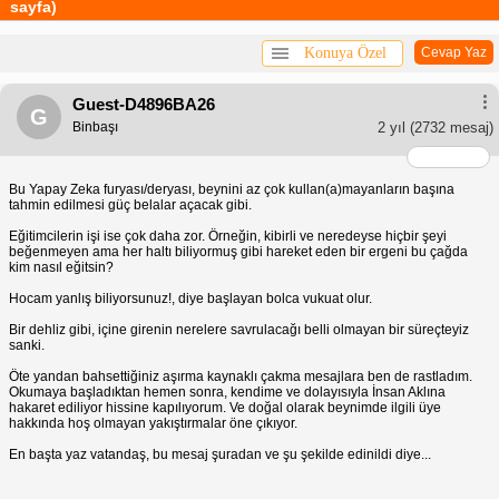
sayfa)
Konuya Özel
Cevap Yaz
Guest-D4896BA26
G
Binbaşı
2 yıl
(2732 mesaj)
Bu Yapay Zeka furyası/deryası, beynini az çok kullan(a)mayanların başına
tahmin edilmesi güç belalar açacak gibi.
Eğitimcilerin işi ise çok daha zor. Örneğin, kibirli ve neredeyse hiçbir şeyi
beğenmeyen ama her haltı biliyormuş gibi hareket eden bir ergeni bu çağda
kim nasıl eğitsin?
Hocam yanlış biliyorsunuz!, diye başlayan bolca vukuat olur.
Bir dehliz gibi, içine girenin nerelere savrulacağı belli olmayan bir süreçteyiz
sanki.
Öte yandan bahsettiğiniz aşırma kaynaklı çakma mesajlara ben de rastladım.
Okumaya başladıktan hemen sonra, kendime ve dolayısıyla İnsan Aklına
hakaret ediliyor hissine kapılıyorum. Ve doğal olarak beynimde ilgili üye
hakkında hoş olmayan yakıştırmalar öne çıkıyor.
En başta yaz vatandaş, bu mesaj şuradan ve şu şekilde edinildi diye...