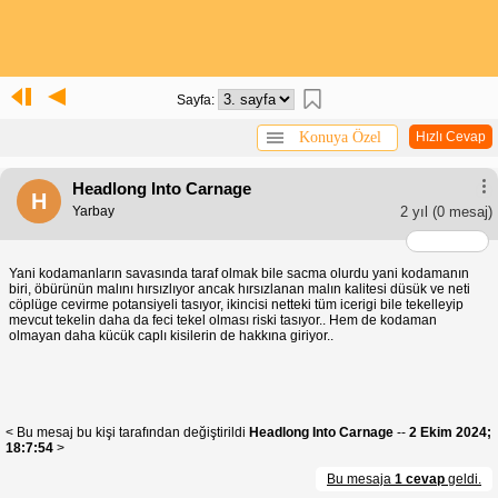
Sayfa:
Konuya Özel
Hızlı Cevap
Headlong Into Carnage
H
Yarbay
2 yıl
(0 mesaj)
Yani kodamanların savasında taraf olmak bile sacma olurdu yani kodamanın
biri, öbürünün malını hırsızlıyor ancak hırsızlanan malın kalitesi düsük ve neti
cöplüge cevirme potansiyeli tasıyor, ikincisi netteki tüm icerigi bile tekelleyip
mevcut tekelin daha da feci tekel olması riski tasıyor.. Hem de kodaman
olmayan daha kücük caplı kisilerin de hakkına giriyor..
< Bu mesaj bu kişi tarafından değiştirildi
Headlong Into Carnage
--
2 Ekim 2024;
18:7:54
>
Bu mesaja
1 cevap
geldi.