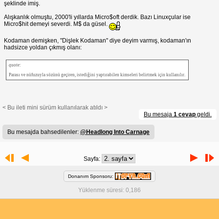
şeklinde imiş.
Alışkanlık olmuştu, 2000'li yıllarda Micro$oft derdik. Bazı Linuxçular ise
Micro$hit demeyi severdi. M$ da güsel.
Kodaman demişken, "Dişlek Kodaman" diye deyim varmış, kodaman'ın
hadsizce yoldan çıkmış olanı:
quote:
Parası ve nüfuzuyla sözünü geçiren, istediğini yaptırabilen kimseleri belirtmek için kullanılır.
< Bu ileti mini sürüm kullanılarak atıldı >
Bu mesaja
1 cevap
geldi.
Bu mesajda bahsedilenler:
@Headlong Into Carnage
Sayfa:
Donanım Sponsoru:
Yüklenme süresi: 0,186