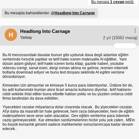
Bu mesaja
1 cevap
geldi.
Bu mesajda bahsedilenler:
@Headlong Into Carnage
Headlong Into Carnage
H
Yarbay
2 yıl
(15562 mesaj)
Bu AI mevzusundaki davalar bunun gibi uyduruk dava degil adamlar eğitim
verilerinde hırsızlık yaptılar ve telif hakkı iceren materyalle AI eğittiler.. Yani
düsün adam gidiyor, telif hakkı iceren tonla kitap, gazete haberi, youtube
videosu icerigi, sanat eseri, dergi roman aklına ne gelirse, resmen interneti
botlarla download ediyor ve bunu text dosyası seklinde AI egitim verisine
dönüstürüyor..
Kimseden izin almıyorlar ve kimseye 5 kurus para ödemiyorlar.. Üstüne bir de,
bu adil kullanımdır bunları alırız ticari amacla kullanırız diyorlar.. telif haklarını
ciddi sekilde ihlal ettiler buna elbette hakları yoktu ve bu yüzden onlarca ciddi
firma tarafından da dava edildiler..
Yiyecekleri cezalar milyarlarca dolar civarında olacak.. Bu yiyecekleri cezalar,
AI'yi daha da masraflı bir hale getirecek, hem ceza ödeyecekler, hem de eğitim
materyallerini seve seve satın alacaklar.. Dev eğitim verilerine para ödemek
cazip gelmeyecektir.. Kar etmeden sürdürmelerinin hicbir yolu yok zaten.. M$'in
bu büyük korsanlık girisimi sadece mahkemeler sonuclanıncaya kadar devam
edecek..