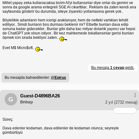
Millet yapay zeka kullanacaksa bizim AI'yi kullansınlar diye onlar da gemini ve
sonra da google arama entegreli SGE AI cıkarttılar.. Reklamı da zaten kendi ana
sayfasında gösterir bu durumda, siteye ziyaretci yollamasına gerek yok..
Böylelikle adamların hem icerigi araklanıyor, hem de netteki varlıkları tehdit
ediliyor.. Simdi bunların bos durması beklenir mi? Elbette bunları dava edip
sonuna kadar gidecekler.. Bunlar gibi daha kac milyar dolarlık yayıncı var hepsi
de ChatGPT yok olsun istiyor.. Bir kez mahkemede tokatlansınlar gerisi bunları
öpmek icin sırada bekliyor zaten..
Evet M$ Micro$oft..
Bu mesaja
1 cevap
geldi.
Bu mesajda bahsedilenler:
@Epirus
Guest-D4896BA26
G
Binbaşı
2 yıl
(2732 mesaj)
Süreç:
Dava edenler kodaman, dava edilenler de kodaman olunca; seyreyle
gümbürtüyü