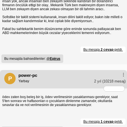
insan yok, ancak insanları ben zekayım seklinde kandıran bir dolandırıcı
firmanın öncülük ettigi bir olay.. Mekanik Türk ben makineyim diyen insansa,
LLM ben zekayım diyen ancak zekası olmayan bir dil tahmin aracı..
Sofistike bir taklit sistemi kullanarak, insan dilini taklit ediyor, bakın iste milleti o
kadar sağlam kandırmıslar ki, kral cıplak bile diyemiyorsun..
Fakat bu sahtekarlık benim düsünceme göre eninde sonunda patlayacak ben
ABD mahkemelerinden büyük cezalar yiyeceklerini temenni ediyorum..
Bu mesaja
2 cevap
geldi.
Bu mesajda bahsedilenler:
@Epirus
power-pc
P
Yarbay
2 yıl
(10218 mesaj)
ödev zaten boş beleş bir iş, ödev verilmesinin yasaklanması gerekiyor, saat
5'ten sonrası ve haftasonları o çocukların dinlenme zamanıdır, okullarda
sınavlar da ve not verilmesinin de yasaklanması gerekiyor.
Bu mesaja
1 cevap
geldi.