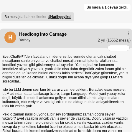
Bu mesaja
1 cevap
geldi.
Bu mesajda bahsedilenler:
@fatihgeyikci
Headlong Into Carnage
H
Yarbay
2 yıl
(15562 mesaj)
Evet ChatGPT'den faydalandım derlerse, bu yerinde olur ancak chatbot
mesajlarını sahipleniyorlar ve chatbot mesajlarını sahiplenip, akılları sıra
kendileri yazmıs gibi göstermeye calısıyorlar.. Yani orjinal ve tamamen
kendinize ait yazı yazmak, yanlıs bile olsa daha degerlidir zaten forum gibi bir
ortamda onu düzelten birileri cıkacak lakin herkes ChatGpt'ye güvenirse, yanlıs
bilgiyi düzelten de cıkmaz.. Cünkü dogru mu acaba diye yine gidip LLM'lere
soracaklar..
Iste bu LLM denen sey, tam bir zarar ziyan gercekten.. Buradaki esas mesele,
LLM adından da anlasılacagı üzere, Large Language Model yani yapay zeka
degil, büyük dil modeli anlamına geliyor.. Insan dilini tahmin algoritmaları
kullanarak, cıktı veriyor ve verdigi cıktının ne oldugunu bile anlayabilecek en
ufak bir zekası yok..
Peki o zaman nasıl oluyor da, bir sey sordugumuz zaman dogru seyleri
yazıyor? Evet yazabilir ancak yanlıs seyler de yazabilir.. Dogru yazarsa yazdıgı
mevzu tahmin üzerine olusturulmus bir cıktıdır, yanlıs yazarsa, yazdıgı yanlıs
cevap da yine kelime tahmini üzerine olusturulmus baska bir cıktı olacaktır..
Fakat burada bir kontrol mekanizması olmadıgı icin cıktı dogru mu yanlıs mı