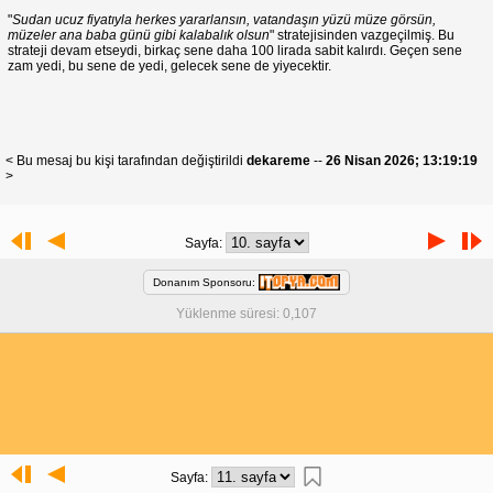
"
Sudan ucuz fiyatıyla herkes yararlansın, vatandaşın yüzü müze görsün,
müzeler ana baba günü gibi kalabalık olsun
" stratejisinden vazgeçilmiş. Bu
strateji devam etseydi, birkaç sene daha 100 lirada sabit kalırdı. Geçen sene
zam yedi, bu sene de yedi, gelecek sene de yiyecektir.
< Bu mesaj bu kişi tarafından değiştirildi
dekareme
--
26 Nisan 2026; 13:19:19
>
Sayfa:
Donanım Sponsoru:
Yüklenme süresi: 0,107
Sayfa: