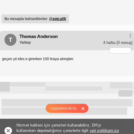
Bu mesajda bahsedilenler:
@epica06
Thomas Anderson
T
Yarbay
4 hafta
(0 mesaj)
geçen yıl efes e girerken 100 liraya almıştım
Uygulama ile Aç
Hizmet kalitesi için çerezleri kullanabiliriz, DH'yi
kullanırken depoladığımız çerezlerle ilgili
veri politikamıza