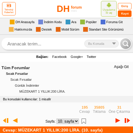
DH
Giriş
forum
Uygulama
Teknoloji
mini
Haberleri
ile
aç
Kayıt
DH Anasayfa
İndirim Kodu
Ara
Popüler
Foruma Git
Hakkımızda
Destek
Mobil Sürüm
Standart Site Görünümü
Bu Konuda
Bağlan:
Facebook
Google+
Twitter
Aşağı Git
Tüm Forumlar
Sıcak Fırsatlar
Sıcak Fırsatlar
Günlük İndirimler
MÜZEKART 1 YILLIK:200 LİRA.
Bu konudaki kullanıcılar: 1 misafir
195
35805
31
Cevap
Tıklama
Öne Çıkarma
Sayfa:
Cevap: MÜZEKART 1 YILLIK:200 LİRA. (10. sayfa)