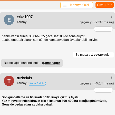
Konuya Özel
Cevap Yaz
erka1907
E
Yarbay
geçen yıl
(9337 mesaj)
benim kartın süresi 30/06/2025 gece saat 03 de sona eriyor.
acaba enparalı olarak son günde kampanyadan faydalanabilir miyim.
Bu mesaja
1 cevap
geldi.
Bu mesajda bahsedilenler:
@cmanager
turkelvis
T
Yarbay
geçen yıl
(4614 mesaj)
Konu Sahibi
Son güncelleme ile 60'liradan 100'liraya çıkmış fiyatı.
Yaz meyvelerinden kirazın bile kilosunun 300-400lira olduğu günümüzde,
Gene de bedavadan az daha pahalı.