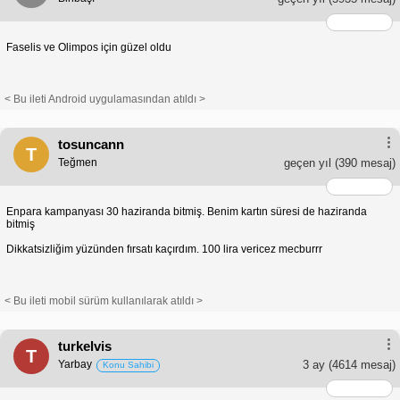
Faselis ve Olimpos için güzel oldu
< Bu ileti Android uygulamasından atıldı >
tosuncann
T
Teğmen
geçen yıl
(390 mesaj)
Enpara kampanyası 30 haziranda bitmiş. Benim kartın süresi de haziranda
bitmiş
Dikkatsizliğim yüzünden fırsatı kaçırdım. 100 lira vericez mecburrr
< Bu ileti mobil sürüm kullanılarak atıldı >
turkelvis
T
Yarbay
3 ay
(4614 mesaj)
Konu Sahibi