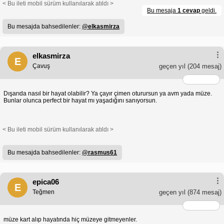
< Bu ileti mobil sürüm kullanılarak atıldı >
Bu mesaja
1 cevap
geldi.
Bu mesajda bahsedilenler:
@elkasmirza
elkasmirza
E
Çavuş
geçen yıl
(204 mesaj)
Dışarıda nasıl bir hayat olabilir? Ya çayır çimen oturursun ya avm yada müze.
Bunlar olunca perfect bir hayat mı yaşadığını sanıyorsun.
< Bu ileti mobil sürüm kullanılarak atıldı >
Bu mesajda bahsedilenler:
@rasmus61
epica06
E
Teğmen
geçen yıl
(874 mesaj)
müze kart alıp hayatında hiç müzeye gitmeyenler.