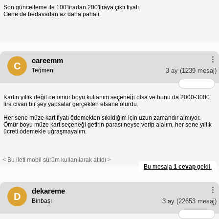
Son güncelleme ile 100'liradan 200'liraya çıktı fiyatı.
Gene de bedavadan az daha pahalı.
careemm
C
Teğmen
3 ay
(1239 mesaj)
Kartın yıllık değil de ömür boyu kullanım seçeneği olsa ve bunu da 2000-3000
lira civarı bir şey yapsalar gerçekten efsane olurdu.
Her sene müze kart fiyatı ödemekten sıkıldığım için uzun zamandır almıyor.
Ömür boyu müze kart seçeneği getirin parası neyse verip alalım, her sene yıllık
ücreti òdemekle uğraşmayalım.
< Bu ileti mobil sürüm kullanılarak atıldı >
Bu mesaja
1 cevap
geldi.
dekareme
D
Binbaşı
3 ay
(22653 mesaj)