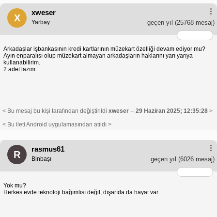
xweser
X
Yarbay
geçen yıl
(25768 mesaj)
Arkadaşlar işbankasının kredi kartlarının müzekart özelliği devam ediyor mu?
Ayın enparalısı olup müzekart almayan arkadaşların haklarını yarı yarıya
kullanabilirim.
2 adet lazım.
< Bu mesaj bu kişi tarafından değiştirildi
xweser
--
29 Haziran 2025; 12:35:28
>
< Bu ileti Android uygulamasından atıldı >
rasmus61
R
Binbaşı
geçen yıl
(6026 mesaj)
Yok mu?
Herkes evde teknoloji bağımlısı değil, dışarıda da hayat var.