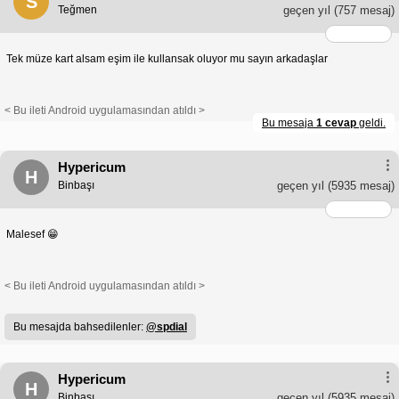
S
Teğmen
geçen yıl
(757 mesaj)
Tek müze kart alsam eşim ile kullansak oluyor mu sayın arkadaşlar
< Bu ileti Android uygulamasından atıldı >
Bu mesaja
1 cevap
geldi.
Hypericum
H
Binbaşı
geçen yıl
(5935 mesaj)
Malesef 😁
< Bu ileti Android uygulamasından atıldı >
Bu mesajda bahsedilenler:
@spdial
Hypericum
H
Binbaşı
geçen yıl
(5935 mesaj)