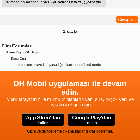
Bu mesajda bahsedilenler:
@Booker DeWitt ,
@ozbey08
Cevap Yaz
1. sayfa
Tüm Forumlar
Konu Dışı / Off Topic
Konu Dışı
İnternetten alışverişte yaşadığım banka tecrübesi içerde
DH Mobil uygulaması ile devam
edin.
Mobil tarayıcınız ile mümkün olanların yanı sıra, birçok yeni ve
faydalı özelliğe erişin.
App Store'dan
Google Play'den
İndirin
İndirin
Gizle ve güncelleme çıkana kadar tekrar gösterme.