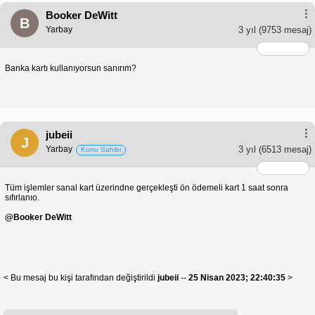
Booker DeWitt
B
Yarbay
3 yıl
(9753 mesaj)
Banka kartı kullanıyorsun sanırım?
jubeii
J
Yarbay
3 yıl
(6513 mesaj)
Konu Sahibi
Tüm işlemler sanal kart üzerindne gerçekleşti ön ödemeli kart 1 saat sonra
sıfırlanıo.
@Booker DeWitt
< Bu mesaj bu kişi tarafından değiştirildi
jubeii
--
25 Nisan 2023; 22:40:35
>