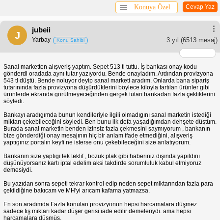
Konuya Özel
Cevap Yaz
jubeii
J
Yarbay
3 yıl
(6513 mesaj)
Konu Sahibi
Sanal marketten alışveriş yaptım. Sepet 513 tl tuttu. İş bankası onay kodu
gönderdi oradada aynı tutar yazıyordu. Bende onayladım. Ardından provizyona
543 tl düştü. Bende noluyor deyip sanal marketi aradım. Onlarda bana sipariş
tutarınında fazla provizyona düşürdüklerini böylece kiloyla tartılan ürünler gibi
ürünlerde ekranda görülmeyeceğinden gerçek tutarı bankadan fazla çektiklerini
söyledi.
Bankayı aradıgımda bunun kendileriyle ilgili olmadıgını sanal marketin istediği
miktarı çekebileceğini söyledi. Ben bunu ilk defa yaşadığımdan dehşete düştüm.
Burada sanal marketin benden izinsiz fazla çekmesini saymıyorum , bankanın
bize gönderdiği onay mesajının hiç bir anlam ifade etmediğini, alışveriş
yaptıgınız portalın keyfi ne isterse onu çekebileceğini size anlatıyorum.
Bankanın size yaptıgı tek teklif , bozuk plak gibi haberiniz dışında yapıldını
düşünüyorsanız kartı iptal edelim aksi takdirde sorumluluk kabul etmiyoruz
demesiydi.
Bu yazıdan sonra sepeti tekrar kontrol edip neden sepet miktarından fazla para
çekildiğine bakıcam ve MH'yi arıcam kafama yatmazsa.
En son aradımda Fazla konulan provizyonun hepsi harcamalara düşmez
sadece fiş miktarı kadar düşer gerisi iade edilir demeleriydi. ama hepsi
harcamalara düşmüş.