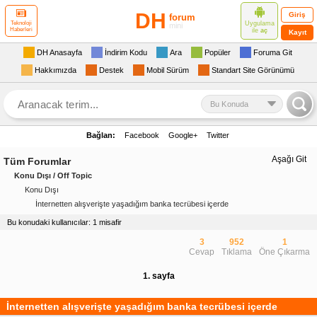
DH
Giriş
forum
Uygulama
Teknoloji
mini
Haberleri
ile
aç
Kayıt
DH Anasayfa
İndirim Kodu
Ara
Popüler
Foruma Git
Hakkımızda
Destek
Mobil Sürüm
Standart Site Görünümü
Bu Konuda
Bağlan:
Facebook
Google+
Twitter
Aşağı Git
Tüm Forumlar
Konu Dışı / Off Topic
Konu Dışı
İnternetten alışverişte yaşadığım banka tecrübesi içerde
Bu konudaki kullanıcılar: 1 misafir
3
952
1
Cevap
Tıklama
Öne Çıkarma
1. sayfa
İnternetten alışverişte yaşadığım banka tecrübesi içerde