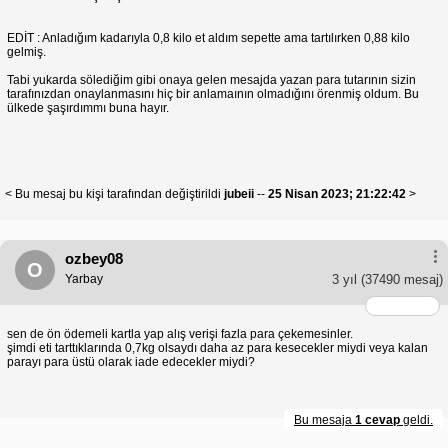
EDİT : Anladığım kadarıyla 0,8 kilo et aldım sepette ama tartılırken 0,88 kilo
gelmiş.
Tabi yukarda sölediğim gibi onaya gelen mesajda yazan para tutarının sizin
tarafınızdan onaylanmasını hiç bir anlamaının olmadığını örenmiş oldum. Bu
ülkede şaşırdımmı buna hayır.
< Bu mesaj bu kişi tarafından değiştirildi
jubeii
--
25 Nisan 2023; 21:22:42
>
ozbey08
O
Yarbay
3 yıl
(37490 mesaj)
sen de ön ödemeli kartla yap alış verişi fazla para çekemesinler.
şimdi eti tarttıklarında 0,7kg olsaydı daha az para kesecekler miydi veya kalan
parayı para üstü olarak iade edecekler miydi?
Bu mesaja
1 cevap
geldi.