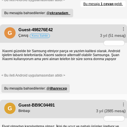
< Bu ileti Android uygulamasından atıldı >
Bu mesaja
1 cevap
geldi.
Bu mesajda bahsedilenler:
@ekranadam_
Guest-498276E42
G
Çavuş
3 yıl
(51 mesaj)
Konu Sahibi
Xiaomi güzelde bir Samsung etmiyor parça ve yazılım kalitesi olarak. Android
işletim tabanlı telefonlarda Xiaomi sadece alternatif olabilir Samsunga. Şuan
Xiaomi kullanıyorum ama yeni alınan telefon bir süre sonra donma yapıyor
< Bu ileti Android uygulamasından atıldı >
Bu mesajda bahsedilenler:
@ilhanrecep
Guest-BB9C04491
G
Binbaşı
3 yıl
(2885 mesaj)
Fiyat olmadan karşılaştırma olmaz. İkisi de ucuz ve pahalı ürünler üretiyor ve