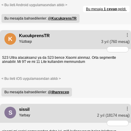
< Bu ileti Android uygulamasından atıldı >
Bu mesaja
1 cevap
geldi.
Bu mesajda bahsedilenler:
@KucukprensTR
KucukprensTR
K
Yüzbaşı
3 yıl
(760 mesaj)
S23 Ultra alacaksanız ya da S23 bence Xiaomi alınmaz. Orta segmentte
alınabilir. Mi 9T ve mi 11 Lite kullandım memnundum
< Bu ileti iOS uygulamasından atıldı >
Bu mesajda bahsedilenler:
@ilhanrecep
sissil
S
Yarbay
2 yıl
(18174 mesaj)