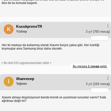
ikisi de bu konuda başarılı.
KucukprensTR
K
Yüzbaşı
3 yıl
(760 mesaj)
Her iki markayı da kullanmış olarak Xiaomi İsviçre çakısı gibi. Her özelliği
koymuşlar ama Samsung biraz daha oturaklı.
< Bu ileti iOS uygulamasından atıldı >
Bu mesaja
1 cevap
geldi.
ilhanrecep
İ
Teğmen
3 yıl
(164 mesaj)
Xiaomi almayı düşünüyorum bende kronik ve yazılımsal sorunları varmı? Kafa
ağrıtmaz değil mi?