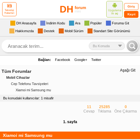
DH
Giriş
forum
Uygulama
Teknoloji
mini
Haberleri
ile
aç
Kayıt
DH Anasayfa
İndirim Kodu
Ara
Popüler
Foruma Git
Hakkımızda
Destek
Mobil Sürüm
Standart Site Görünümü
Bu Konuda
Bağlan:
Facebook
Google+
Twitter
Aşağı Git
Tüm Forumlar
Mobil Cihazlar
Cep Telefonu Tavsiyeleri
Xiamoi mi Samsung mu
Bu konudaki kullanıcılar: 1 misafir
11
25285
0
Cevap
Tıklama
Öne Çıkarma
1. sayfa
Xiamoi mi Samsung mu