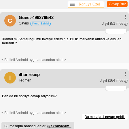
Konuya Özel
Cevap Yaz
Guest-498276E42
G
Çavuş
3 yıl
(51 mesaj)
Konu Sahibi
Xiamoi mi Samsungu mu tavsiye edersiniz. Bu iki markanın artıları ve eksileri
nelerdir ?
< Bu ileti Android uygulamasından atıldı >
ilhanrecep
İ
Teğmen
3 yıl
(164 mesaj)
Ben de bu soruya cevap arıyorum?
< Bu ileti Android uygulamasından atıldı >
Bu mesaja
1 cevap
geldi.
Bu mesajda bahsedilenler:
@ekranadam_