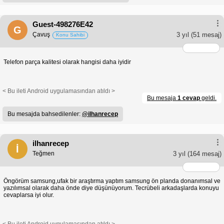
Guest-498276E42
G
Çavuş
3 yıl
(51 mesaj)
Konu Sahibi
Telefon parça kalitesi olarak hangisi daha iyidir
< Bu ileti Android uygulamasından atıldı >
Bu mesaja
1 cevap
geldi.
Bu mesajda bahsedilenler:
@ilhanrecep
ilhanrecep
İ
Teğmen
3 yıl
(164 mesaj)
Öngörüm samsung,ufak bir araştırma yaptım samsung ön planda donanımsal ve
yazılımsal olarak daha önde diye düşünüyorum. Tecrübeli arkadaşlarda konuyu
cevaplarsa iyi olur.