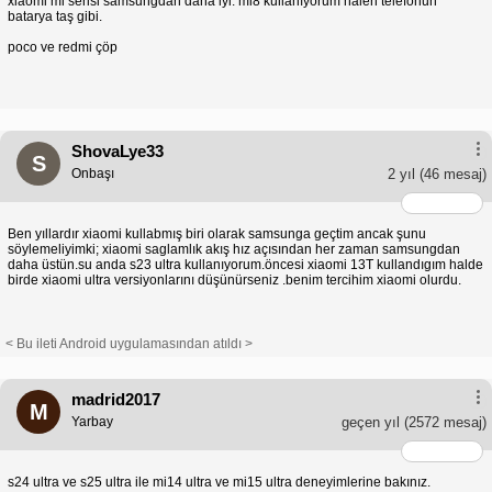
xiaomi mi serisi samsungdan daha iyi. mi8 kullanıyorum halen telefonun
batarya taş gibi.
poco ve redmi çöp
ShovaLye33
S
Onbaşı
2 yıl
(46 mesaj)
Ben yıllardır xiaomi kullabmış biri olarak samsunga geçtim ancak şunu
söylemeliyimki; xiaomi saglamlık akış hız açısından her zaman samsungdan
daha üstün.su anda s23 ultra kullanıyorum.öncesi xiaomi 13T kullandıgım halde
birde xiaomi ultra versiyonlarını düşünürseniz .benim tercihim xiaomi olurdu.
< Bu ileti Android uygulamasından atıldı >
madrid2017
M
Yarbay
geçen yıl
(2572 mesaj)
s24 ultra ve s25 ultra ile mi14 ultra ve mi15 ultra deneyimlerine bakınız.