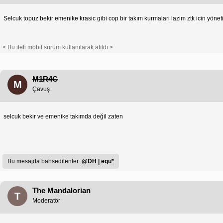
Selcuk topuz bekir emenike krasic gibi cop bir takım kurmalari lazim ztk icin yöne
< Bu ileti mobil sürüm kullanılarak atıldı >
M1R4C
M
Çavuş
selcuk bekir ve emenike takımda değil zaten
Bu mesajda bahsedilenler:
@DH | equ*
The Mandalorian
T
Moderatör