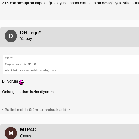
ZTK çok prestijli bir kupa değil ki ayrıca maddi olarak da bir desteği yok, süre b
DH | equ*
D
Yarbay
quote:
Orijinalden alıntı: M1R4C
selcuk bekir ve emenike takımda değil zaten
Biliyorum
Onlar gibi adam lazim diyorum
< Bu ileti mobil sürüm kullanılarak atıldı >
M1R4C
M
Çavuş