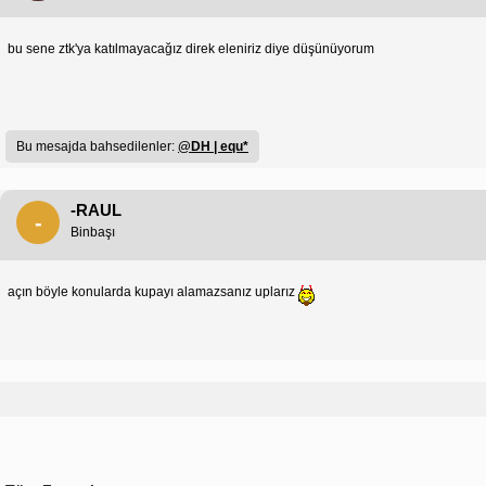
bu sene ztk'ya katılmayacağız direk eleniriz diye düşünüyorum
Bu mesajda bahsedilenler:
@DH | equ*
-RAUL
-
Binbaşı
açın böyle konularda kupayı alamazsanız uplarız