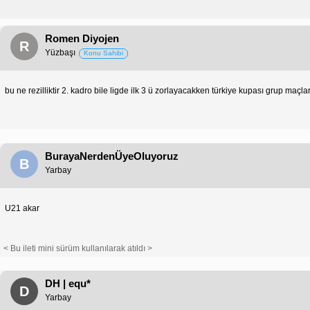
Romen Diyojen
R
Yüzbaşı
Konu Sahibi
bu ne rezilliktir 2. kadro bile ligde ilk 3 ü zorlayacakken türkiye kupası grup maçla
BurayaNerdenÜyeOluyoruz
B
Yarbay
U21 akar
< Bu ileti mini sürüm kullanılarak atıldı >
DH | equ*
D
Yarbay