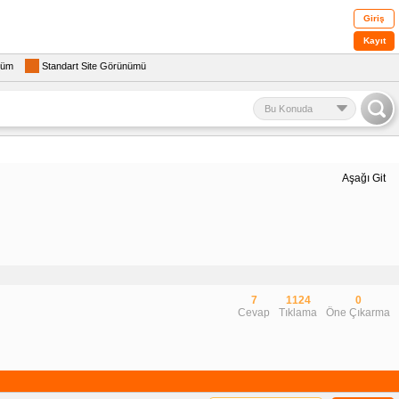
Giriş
Kayıt
rüm
Standart Site Görünümü
Bu Konuda
Aşağı Git
7
1124
0
Cevap
Tıklama
Öne Çıkarma