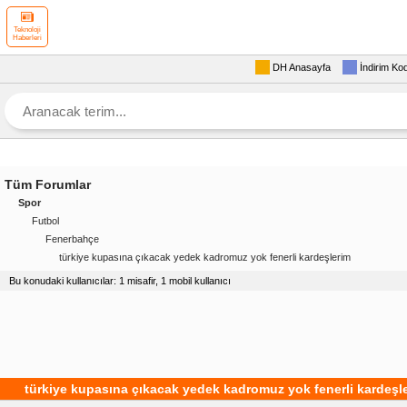
Teknoloji
Haberleri
DH Anasayfa
İndirim Ko
Tüm Forumlar
Spor
Futbol
Fenerbahçe
türkiye kupasına çıkacak yedek kadromuz yok fenerli kardeşlerim
Bu konudaki kullanıcılar: 1 misafir, 1 mobil kullanıcı
türkiye kupasına çıkacak yedek kadromuz yok fenerli kardeşl