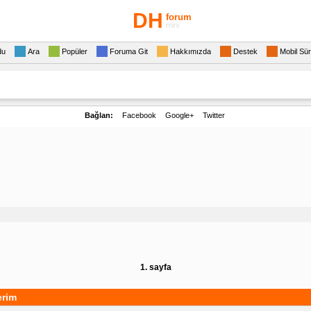
DH
forum
mini
du
Ara
Popüler
Foruma Git
Hakkımızda
Destek
Mobil Sü
Bağlan:
Facebook
Google+
Twitter
1. sayfa
erim