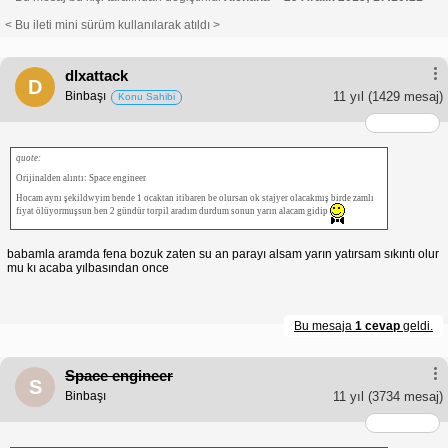
< Bu ileti mini sürüm kullanılarak atıldı >
dlxattack
D
Binbaşı
11 yıl
(1429 mesaj)
Konu Sahibi
quote:
Orijinalden alıntı: Space engineer
Hocam aynı şekildwyim bende 1 ocaktan itibaren be olursan ok stajyer olacakmış birde zamlı
fiyat ölüyormuşsun ben 2 gündür torpil aradım durdum sonun yarın alacam gidip
babamla aramda fena bozuk zaten su an parayı alsam yarın yatırsam sıkıntı olur
mu kı acaba yılbasından once
Bu mesaja
1 cevap
geldi.
Space engineer
S
Binbaşı
11 yıl
(3734 mesaj)