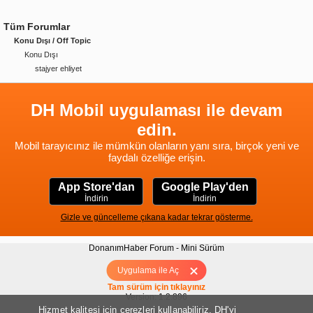
Tüm Forumlar
Konu Dışı / Off Topic
Konu Dışı
stajyer ehliyet
DH Mobil uygulaması ile devam
edin.
Mobil tarayıcınız ile mümkün olanların yanı sıra, birçok yeni ve
faydalı özelliğe erişin.
App Store'dan
Google Play'den
İndirin
İndirin
Gizle ve güncelleme çıkana kadar tekrar gösterme.
DonanımHaber Forum - Mini Sürüm
Hakkımızda
|
Yukarı
Uygulama ile Aç
Tam sürüm için tıklayınız
Version: 1.2.896
Hizmet kalitesi için çerezleri kullanabiliriz, DH'yi