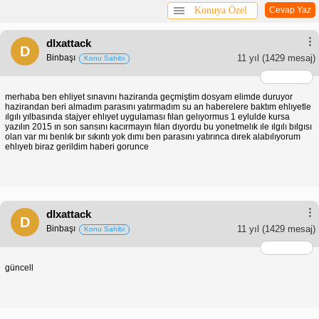
Konuya Özel
Cevap Yaz
dlxattack
D
Binbaşı
11 yıl
(1429 mesaj)
Konu Sahibi
merhaba ben ehliyet sınavını haziranda geçmiştim dosyam elimde duruyor
hazirandan beri almadım parasını yatırmadım su an haberelere baktım ehlıyetle
ılgılı yılbasında stajyer ehlıyet uygulaması fılan gelıyormus 1 eylulde kursa
yazılın 2015 ın son sansını kacırmayın fılan dıyordu bu yonetmelık ıle ılgılı bılgısı
olan var mı benlık bır sıkıntı yok dımı ben parasını yatırınca dırek alabılıyorum
ehlıyetı biraz gerildim haberi gorunce
dlxattack
D
Binbaşı
11 yıl
(1429 mesaj)
Konu Sahibi
güncell