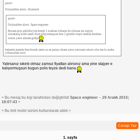
quote:
Orijinalden alıntı: dlxattack
quote:
Orijinalden alıntı: Space engineer
Hocam aynı şekildwyim bende 1 ocaktan itibaren be olursan ok stajyer
olacakmış birde zamlı fiyat ölüyormuşsun ben 2 gündür torpil aradım durdum
sonun yarın alacam gidip
babamla aramda fena bozuk zaten su an parayı alsam yarın yatırsam sıkıntı olur mu kı acaba
yılbasından once
Yatırsanız sıkıntı olmaz zamsız fiyattan alırsınız ama yine stajyer e
kalıyormuşsun bugun polis teyze dedi bana
< Bu mesaj bu kişi tarafından değiştirildi
Space engineer
--
29 Aralık 2015;
18:07:43
>
< Bu ileti mobil sürüm kullanılarak atıldı >
Cevap Yaz
1. sayfa