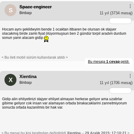
Space engineer
S
Binbaşı
11 yıl
(3734 mesaj)
Hocam aynı şekildwyim bende 1 ocaktan itibaren be olursan ok stajyer
olacakmış birde zamlı fiyat ölüyormuşsun ben 2 gündür torpil aradım durdum
sonun yarın alacam gidip
< Bu ileti mobil sürüm kullanılarak atıldı >
Bu mesaja
1 cevap
geldi.
Xientina
X
Binbaşı
11 yıl
(1706 mesaj)
Gidip alin ehliyetinizi stajyer ehliyet almayan herkese geliyor ama uzatirlar
gibime geliyor cok insan var alamayan ortada birakacaklarini zannetmiyorum
sonucta ortada kazanilmis bir hak var.
< Bu mesaj bu kişi tarafından değiştirildi
Xientina
--
29 Aralık 2015; 17:10:21
>