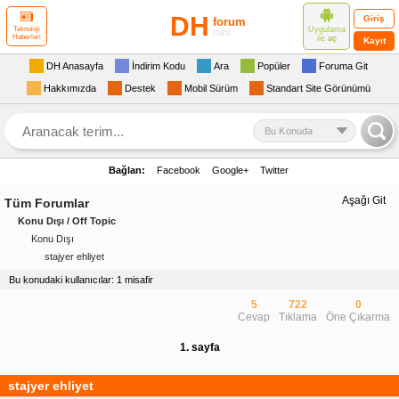
DH
Giriş
forum
Uygulama
Teknoloji
mini
Haberleri
ile
aç
Kayıt
DH Anasayfa
İndirim Kodu
Ara
Popüler
Foruma Git
Hakkımızda
Destek
Mobil Sürüm
Standart Site Görünümü
Bu Konuda
Bağlan:
Facebook
Google+
Twitter
Aşağı Git
Tüm Forumlar
Konu Dışı / Off Topic
Konu Dışı
stajyer ehliyet
Bu konudaki kullanıcılar: 1 misafir
5
722
0
Cevap
Tıklama
Öne Çıkarma
1. sayfa
stajyer ehliyet