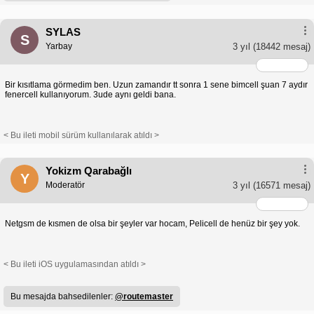
SYLAS
S
Yarbay
3 yıl
(18442 mesaj)
Bir kısıtlama görmedim ben. Uzun zamandır tt sonra 1 sene bimcell şuan 7 aydır
fenercell kullanıyorum. 3ude aynı geldi bana.
< Bu ileti mobil sürüm kullanılarak atıldı >
Yokizm Qarabağlı
Y
Moderatör
3 yıl
(16571 mesaj)
Netgsm de kısmen de olsa bir şeyler var hocam, Pelicell de henüz bir şey yok.
< Bu ileti iOS uygulamasından atıldı >
Bu mesajda bahsedilenler:
@routemaster