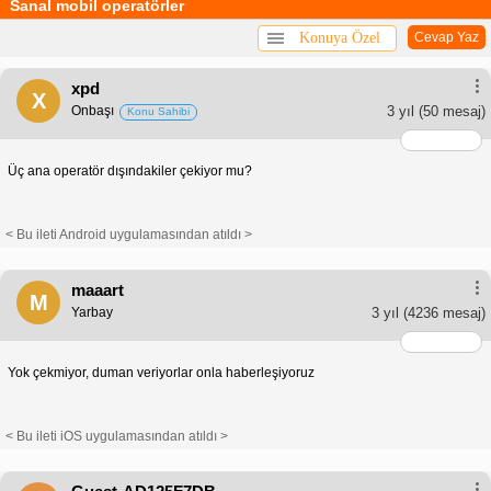
Sanal mobil operatörler
Konuya Özel
Cevap Yaz
xpd
X
Onbaşı
3 yıl
(50 mesaj)
Konu Sahibi
Üç ana operatör dışındakiler çekiyor mu?
< Bu ileti Android uygulamasından atıldı >
maaart
M
Yarbay
3 yıl
(4236 mesaj)
Yok çekmiyor, duman veriyorlar onla haberleşiyoruz
< Bu ileti iOS uygulamasından atıldı >