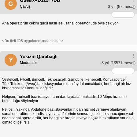
Guest-AD125F7DB
G
Çavuş
3 yıl
(87 mesaj)
Ana operatörün çekim gücü nasıl ise , sanal operatör üde öyle çekiyor.
< Bu ileti iOS uygulamasından atıldı >
Yokizm Qarabağlı
Y
Moderatör
3 yıl
(16571 mesaj)
Vestelcell, Pttcell, Bimcell, Teknosacell, Gsmobile, Fenercell, Konyasporcell;
Türk Telekom (Avea) baz istasyonların dan faydalanmaktadır, her hangi bir hız
kısıtlaması söz konusu değildir.
Netgsm; Turkcell baz istasyonların dan faydalanmaktadır, 10 Mbps hız sınırı
bulunduğu söyleniyor.
Pelicell; Yakında Vodafone baz istasyonların dan hizmet vermeyi planlayan
sanal operatördür kendisi, ayrıca tarifelerinin sınırsız içeriklerle sunacağını vaat
eden sanal operatördür, her hangi bir hız sınırı veya başka bir kısıtlama var olup,
olmadığı belirsiz.