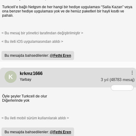
Turkcell’e bağlı Netgsm de her hangi bir hediye uygulaması “Salla Kazan” veya
ona benzer hediye uygulaması yok ve de henüz paketleri bir hayli kısıtlı ve
pahalı.
< Bu mesaj bir yönetici tarafından değiştirilmiştir >
< Bu ileti iOS uygulamasından atıldı >
Bu mesajda bahsedilenler:
@Fethi Eren
krkmz1666
K
Yarbay
3 yıl
(48783 mesaj)
Öyle şeyler Turkcell de olur
Diğerlerinde yok
< Bu ileti mobil sürüm kullanılarak atıldı >
Bu mesajda bahsedilenler:
@Fethi Eren