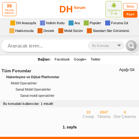
DH
Giriş
forum
Uygulama
Teknoloji
mini
Haberleri
ile
aç
Kayıt
DH Anasayfa
İndirim Kodu
Ara
Popüler
Foruma Git
Hakkımızda
Destek
Mobil Sürüm
Standart Site Görünümü
Bu Konuda
Bağlan:
Facebook
Google+
Twitter
Aşağı Git
Tüm Forumlar
Haberleşme ve Dijital Platformlar
Mobil Operatörler
Sanal Mobil Operatörler
Sanal mobil operatörler
Bu konudaki kullanıcılar: 1 misafir
10
2847
0
Cevap
Tıklama
Öne Çıkarma
1. sayfa