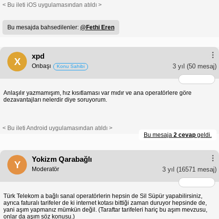
< Bu ileti iOS uygulamasından atıldı >
Bu mesajda bahsedilenler:
@Fethi Eren
xpd
X
Onbaşı
3 yıl
(50 mesaj)
Konu Sahibi
Anlaşılır yazmamışım, hız kısıtlaması var mıdır ve ana operatörlere göre
dezavantajları nelerdir diye soruyorum.
< Bu ileti Android uygulamasından atıldı >
Bu mesaja
2 cevap
geldi.
Yokizm Qarabağlı
Y
Moderatör
3 yıl
(16571 mesaj)
Türk Telekom a bağlı sanal operatörlerin hepsin de Sil Süpür yapabilirsiniz,
ayrıca faturalı tarifeler de ki internet kotası bittiği zaman duruyor hepsinde de,
yani aşım yapmanız mümkün değil. (Taraftar tarifeleri hariç bu aşım mevzusu,
onlar da aşım söz konusu.)