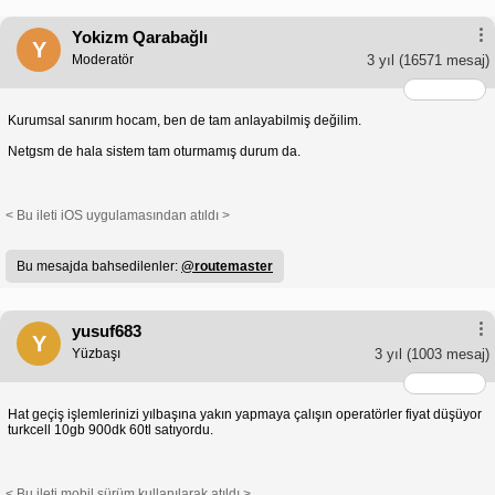
Yokizm Qarabağlı
Y
Moderatör
3 yıl
(16571 mesaj)
Kurumsal sanırım hocam, ben de tam anlayabilmiş değilim.
Netgsm de hala sistem tam oturmamış durum da.
< Bu ileti iOS uygulamasından atıldı >
Bu mesajda bahsedilenler:
@routemaster
yusuf683
Y
Yüzbaşı
3 yıl
(1003 mesaj)
Hat geçiş işlemlerinizi yılbaşına yakın yapmaya çalışın operatörler fiyat düşüyor
turkcell 10gb 900dk 60tl satıyordu.
< Bu ileti mobil sürüm kullanılarak atıldı >