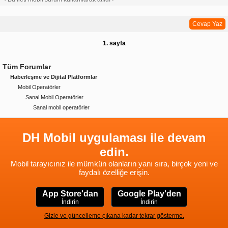
Cevap Yaz
1. sayfa
Tüm Forumlar
Haberleşme ve Dijital Platformlar
Mobil Operatörler
Sanal Mobil Operatörler
Sanal mobil operatörler
DH Mobil uygulaması ile devam
edin.
Mobil tarayıcınız ile mümkün olanların yanı sıra, birçok yeni ve
faydalı özelliğe erişin.
App Store'dan
Google Play'den
İndirin
İndirin
Gizle ve güncelleme çıkana kadar tekrar gösterme.