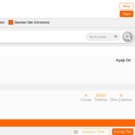
Giriş
Kayıt
rüm
Standart Site Görünümü
Bu Konuda
Aşağı Git
6
14337
0
Cevap
Tıklama
Öne Çıkarma
Konuya Özel
Cevap Yaz