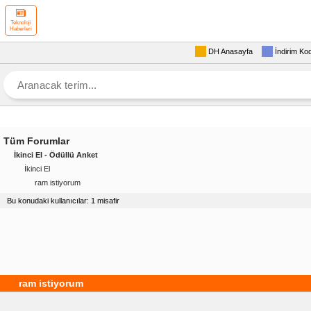
Teknoloji
Haberleri
DH Anasayfa
İndirim Ko
Tüm Forumlar
İkinci El - Ödüllü Anket
İkinci El
ram istiyorum
Bu konudaki kullanıcılar: 1 misafir
ram istiyorum