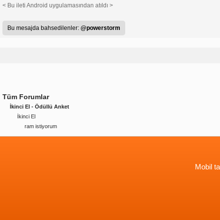
< Bu ileti Android uygulamasından atıldı >
Bu mesajda bahsedilenler:
@powerstorm
Tüm Forumlar
İkinci El - Ödüllü Anket
İkinci El
ram istiyorum
Mobil ta