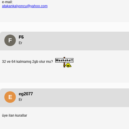
e-mail:
atakankalyoncu@yahoo.com
F5
F
Er
32 ve 64 kalmamış 2gb olur mu?
eg2077
E
Er
üye ilan kurallar