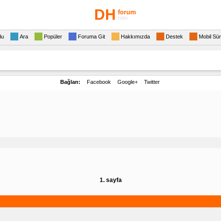
DH
forum
mini
du
Ara
Popüler
Foruma Git
Hakkımızda
Destek
Mobil Sü
Bağlan:
Facebook
Google+
Twitter
1. sayfa