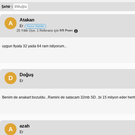
Şehir :
#Muğla
Atakan
A
Er
Konu Sahibi
25 Yıllık Üye, 1 Referans için
5/5 Puan
uygun fiyata 32 yada 64 ram istiyorum...
Doğuş
D
Er
Benim de anakart bozuldu...Ramini de satacam 32mb SD...bi 15 milyon eder her
azah
A
Er