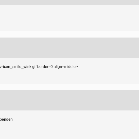
 src=icon_smile_wink.gif border=0 align=middle>
i benden