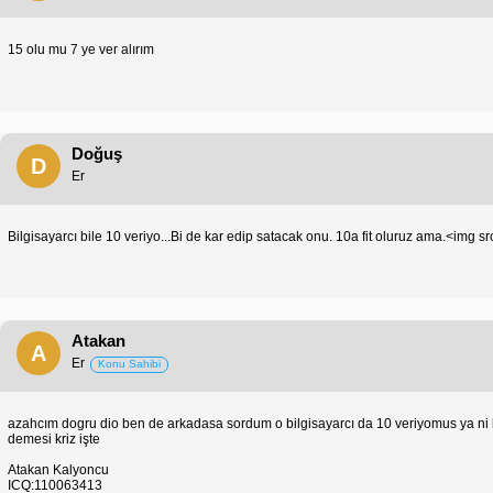
15 olu mu 7 ye ver alırım
Doğuş
D
Er
Bilgisayarcı bile 10 veriyo...Bi de kar edip satacak onu. 10a fit oluruz ama.<img
Atakan
A
Er
Konu Sahibi
azahcım dogru dio ben de arkadasa sordum o bilgisayarcı da 10 veriyomus ya n
demesi kriz işte
Atakan Kalyoncu
ICQ:110063413