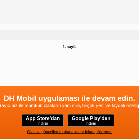
1. sayfa
DH Mobil uygulaması ile devam edin.
rayıcınız ile mümkün olanların yanı sıra, birçok yeni ve faydalı özelliğ
App Store'dan
Google Play'den
İndirin
İndirin
Gizle ve güncelleme çıkana kadar tekrar gösterme.