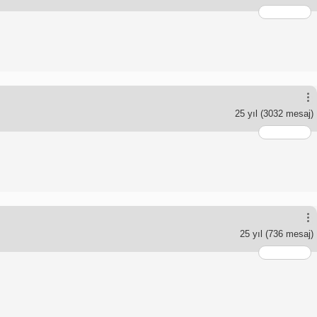
25 yıl
(3032 mesaj)
25 yıl
(736 mesaj)