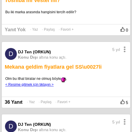
Toshiba mı Vestel mi?
Bu iki marka arasında hangisini tercih edilir?
Yanıt Yok
· Yaz
· Paylaş
· Favori +
0
5 yıl
DJ Ten (ORKUN)
D
Konu Dışı
altına konu açtı.
Mekana geldim fiyatlara gel SS\u0027li
Olm bu ithal biralar ne olmuş böyle
< Resime gitmek için tıklayın >
36 Yanıt
· Yaz
· Paylaş
· Favori +
5
5 yıl
DJ Ten (ORKUN)
D
Konu Dışı
altına konu açtı.