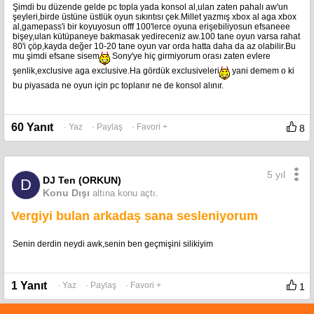
Şimdi bu düzende gelde pc topla yada konsol al,ulan zaten pahalı aw'un
şeyleri,birde üstüne üstlük oyun sıkıntısı çek.Millet yazmış xbox al aga xbox
al,gamepass'i bir koyuyosun offf 100'lerce oyuna erişebiliyosun efsaneee
bişey,ulan kütüpaneye bakmasak yedireceniz aw.100 tane oyun varsa rahat
80'i çöp,kayda değer 10-20 tane oyun var orda hatta daha da az olabilir.Bu
mu şimdi efsane sisem
Sony'ye hiç girmiyorum orası zaten evlere
şenlik,exclusive aga exclusive.Ha gördük exclusiveleri
yani demem o ki
bu piyasada ne oyun için pc toplanır ne de konsol alınır.
60 Yanıt
· Yaz
· Paylaş
· Favori +
8
5 yıl
DJ Ten (ORKUN)
D
Konu Dışı
altına konu açtı.
Vergiyi bulan arkadaş sana sesleniyorum
Senin derdin neydi awk,senin ben geçmişini silikiyim
1 Yanıt
· Yaz
· Paylaş
· Favori +
1