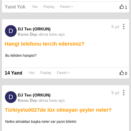
Yanıt Yok
· Yaz
· Paylaş
· Favori +
1
5 yıl
DJ Ten (ORKUN)
D
Konu Dışı
altına konu açtı.
Hangi telefonu tercih edersiniz?
Bu ikiliden hangisi?
14 Yanıt
· Yaz
· Paylaş
· Favori +
0
5 yıl
DJ Ten (ORKUN)
D
Konu Dışı
altına konu açtı.
Türkiye\u0027de lüx olmayan şeyler neler?
Nefes almaktan başka neler var yazın bilelim