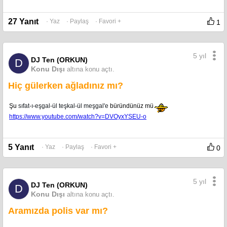
27 Yanıt
· Yaz
· Paylaş
· Favori +
1
5 yıl
DJ Ten (ORKUN)
D
Konu Dışı
altına konu açtı.
Hiç gülerken ağladınız mı?
Şu
sıfat-ı-eşgal-ül teşkal-ül meşgal'e
büründünüz mü
https://www.youtube.com/watch?v=DVOyxYSEU-o
5 Yanıt
· Yaz
· Paylaş
· Favori +
0
5 yıl
DJ Ten (ORKUN)
D
Konu Dışı
altına konu açtı.
Aramızda polis var mı?