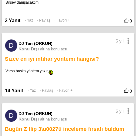
Birsey danışacaktım
2 Yanıt
· Yaz
· Paylaş
· Favori +
0
5 yıl
DJ Ten (ORKUN)
D
Konu Dışı
altına konu açtı.
Sizce en iyi intihar yöntemi hangisi?
Varsa başka yöntem yazın
14 Yanıt
· Yaz
· Paylaş
· Favori +
0
5 yıl
DJ Ten (ORKUN)
D
Konu Dışı
altına konu açtı.
Bugün Z flip 3\u0027ü inceleme fırsatı buldum