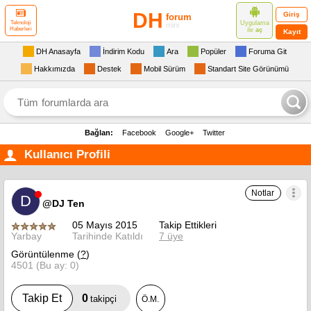
DH
Giriş
forum
Uygulama
Teknoloji
mini
Haberleri
ile
aç
Kayıt
DH Anasayfa
İndirim Kodu
Ara
Popüler
Foruma Git
Hakkımızda
Destek
Mobil Sürüm
Standart Site Görünümü
Bağlan:
Facebook
Google+
Twitter
Kullanıcı Profili
Notlar
D
@DJ Ten
05 Mayıs 2015
Takip Ettikleri
Yarbay
Tarihinde Katıldı
7 üye
Görüntülenme (
?
)
4501 (Bu ay: 0)
0
Takip Et
takipçi
Ö.M.