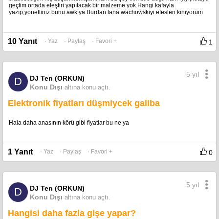
geçtim ortada eleştiri yapılacak bir malzeme yok.Hangi kafayla
yazıp,yönettiniz bunu awk ya.Burdan lana wachowskiyi efeslen kınıyorum
10 Yanıt
· Yaz
· Paylaş
· Favori +
1
5 yıl
DJ Ten (ORKUN)
D
Konu Dışı
altına konu açtı.
Elektronik fiyatları düşmiycek galiba
Hala daha anasının körü gibi fiyatlar bu ne ya
1 Yanıt
· Yaz
· Paylaş
· Favori +
0
5 yıl
DJ Ten (ORKUN)
D
Konu Dışı
altına konu açtı.
Hangisi daha fazla gişe yapar?