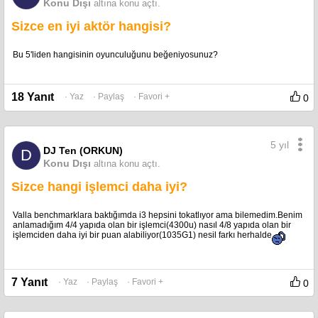
Konu Dışı
altına konu açtı.
Sizce en iyi aktör hangisi?
Bu 5'liden hangisinin oyunculuğunu beğeniyosunuz?
18 Yanıt
· Yaz
· Paylaş
· Favori +
0
5 yıl
DJ Ten (ORKUN)
D
Konu Dışı
altına konu açtı.
Sizce hangi işlemci daha iyi?
Valla benchmarklara baktığımda i3 hepsini tokatlıyor ama bilemedim.Benim
anlamadığım 4/4 yapıda olan bir işlemci(4300u) nasıl 4/8 yapıda olan bir
işlemciden daha iyi bir puan alabiliyor(1035G1) nesil farkı herhalde
7 Yanıt
· Yaz
· Paylaş
· Favori +
0