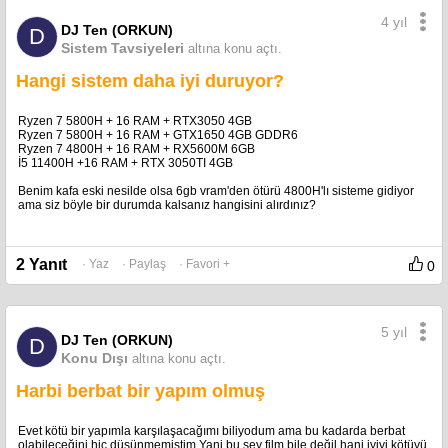
4 yıl
DJ Ten (ORKUN)
D
Sistem Tavsiyeleri
altına konu açtı.
Hangi sistem daha iyi duruyor?
Ryzen 7 5800H + 16 RAM + RTX3050 4GB
Ryzen 7 5800H + 16 RAM + GTX1650 4GB GDDR6
Ryzen 7 4800H + 16 RAM + RX5600M 6GB
İ5 11400H +16 RAM + RTX 3050TI 4GB
Benim kafa eski nesilde olsa 6gb vram'den ötürü 4800H'lı sisteme gidiyor
ama siz böyle bir durumda kalsanız hangisini alırdınız?
2 Yanıt
· Yaz
· Paylaş
· Favori +
0
5 yıl
DJ Ten (ORKUN)
D
Konu Dışı
altına konu açtı.
Harbi berbat bir yapım olmuş
Evet kötü bir yapımla karşılaşacağımı biliyodum ama bu kadarda berbat
olabileceğini hiç düşünmemiştim.Yani bu şey film bile değil hani iyiyi,kötüyü