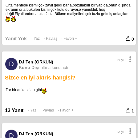
Orta menteşe kısmı çok zayıf geldi bana,bozulabilir bir yapıda,onun dışında
ekranın orta bükülen kısmı çok kötü duruyor,o yamukluk hoş
değil.Fiyatlandırmasıda facia.Bükme maliyetleri çok fazla gelmiş anlaşılan
Yanıt Yok
· Yaz
· Paylaş
· Favori +
0
5 yıl
DJ Ten (ORKUN)
D
Konu Dışı
altına konu açtı.
Sizce en iyi aktris hangisi?
Zor bir anket oldu gibi
13 Yanıt
· Yaz
· Paylaş
· Favori +
1
5 yıl
DJ Ten (ORKUN)
D