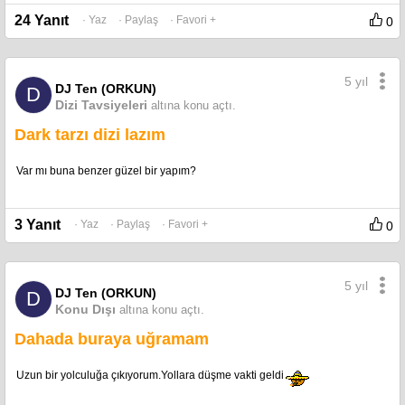
24 Yanıt
· Yaz
· Paylaş
· Favori +
0
5 yıl
DJ Ten (ORKUN)
D
Dizi Tavsiyeleri
altına konu açtı.
Dark tarzı dizi lazım
Var mı buna benzer güzel bir yapım?
3 Yanıt
· Yaz
· Paylaş
· Favori +
0
5 yıl
DJ Ten (ORKUN)
D
Konu Dışı
altına konu açtı.
Dahada buraya uğramam
Uzun bir yolculuğa çıkıyorum.Yollara düşme vakti geldi