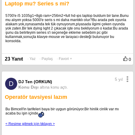
Laptop mu? Series s mi?
5700'e i5 1035g1+8gb ram+256m2+full hd-ıps laptop buldum bir tane.Bunu
mu alıyım yoksa 5000'e seris s mi daha mantıklı olur?Bu arada pek oyunla
alakam yok,oynasamda tek tük oynuyorum,piyasada ilgimi çeken oyunda
yok zaten.Bir tek dying lıght 2 çıkacak işte onu bekliyorum o kadar.Bu arada
şunu da belirteyim series s'i seçeneğe ekleme sebebim pc gibi
kullanmak,sonuçta klavye-mouse ve tarayacı desteği bulunuyor bu
konsolda.
23 Yanıt
· Yaz
· Paylaş
· Favori +
0
5 yıl
DJ Ten (ORKUN)
D
Konu Dışı
altına konu açtı.
Operatör tavsiyesi lazım
Bu Bimcell'in tarifeleri baya bir uygun görünüyor.Bir hinlik cinlik var mı
acaba bu işin içinde
< Resime gitmek için tıklayın >