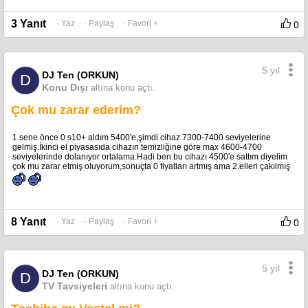
3 Yanıt
· Yaz
· Paylaş
· Favori +
0
5 yıl
DJ Ten (ORKUN)
D
Konu Dışı
altına konu açtı.
Çok mu zarar ederim?
1 sene önce 0 s10+ aldım 5400'e,şimdi cihaz 7300-7400 seviyelerine
gelmiş.İkinci el piyasasıda cihazın temizliğine göre max 4600-4700
seviyelerinde dolanıyor ortalama.Hadi ben bu cihazı 4500'e sattım diyelim
çok mu zarar etmiş oluyorum,sonuçta 0 fiyatları artmış ama 2.elleri çakılmış
8 Yanıt
· Yaz
· Paylaş
· Favori +
0
5 yıl
DJ Ten (ORKUN)
D
TV Tavsiyeleri
altına konu açtı.