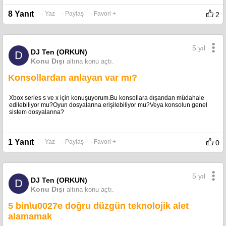
8 Yanıt
· Yaz
· Paylaş
· Favori +
2
5 yıl
DJ Ten (ORKUN)
D
Konu Dışı
altına konu açtı.
Konsollardan anlayan var mı?
Xbox series s ve x için konuşuyorum.Bu konsollara dışarıdan müdahale
edilebiliyor mu?Oyun dosyalarına erişilebiliyor mu?Veya konsolun genel
sistem dosyalarına?
1 Yanıt
· Yaz
· Paylaş
· Favori +
0
5 yıl
DJ Ten (ORKUN)
D
Konu Dışı
altına konu açtı.
5 bin\u0027e doğru düzgün teknolojik alet
alamamak