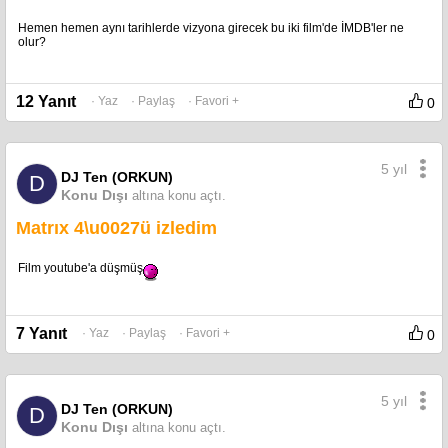
Hemen hemen aynı tarihlerde vizyona girecek bu iki film'de İMDB'ler ne
olur?
12 Yanıt
· Yaz
· Paylaş
· Favori +
0
5 yıl
DJ Ten (ORKUN)
D
Konu Dışı
altına konu açtı.
Matrıx 4\u0027ü izledim
Film youtube'a düşmüş
7 Yanıt
· Yaz
· Paylaş
· Favori +
0
5 yıl
DJ Ten (ORKUN)
D
Konu Dışı
altına konu açtı.