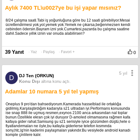
Aylık 7400 TL\u0027ye bu işi yapar mısınız?
8/24 çalışma saati.Tabi iş yoğunluğuna göre bu 12 saati görebiliyor.Mesai
ücretlendirmesi yok,yol,yemek yok.Yemek ne çıkarsa,beğenmezsen kendi
cebinden ödersin.Bayram izni yok.Cumartesi,pazarda bu çalışma saatine
dahil.Sadece yıllık iznin var onuda alabilirsen?
39 Yanıt
· Yaz
· Paylaş
· Favori +
0
5 yıl
DJ Ten (ORKUN)
D
Konu Dışı
altına konu açtı.
Adamlar 10 numara 5 yıl tel yapmış
Oneplus 9 pro'dan bahsediyorum.Kamerada hasselblad ile ortaklığa
gidilmiş.Karşılaştırdığım kadarıyla s21 ultradan iyi.Performans konusunda
ise snap 888 ile uçmuş resmen,exynos 2100 anca arkasından nal toplar
bunun.Özellikle ekran çok iyi duruyor D-amoled olmamasına rağmen kafa
kafaya gider rahat.Samsung şu s21 serisiyle iyice gözümden düştü,hele o
fiyatlandırmaları ne öyle,bu kafayla giderlerse telefon kısmında
sony,htc,lg'nin kaderini paylaşmaları yakındır.Bu vesiylede android kanadı
komple çinlilere kalır.