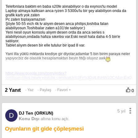
Telefonlara baktım en baba s20fe alınabiliyor o da exynos'lu model
Laptop almaya kalksan anca ryzen 3 5300u'lu bir şey alabiliyon onda da
grafik kartı yok zaten
Pc zaten toplayamazsın
Şöyle 50-55 ınch 4k tv alıyım desen anca philips,toshiba falan
alabiliyosun.Toshibalar zaten a101'de satılıyor:)
Yeni nesil oyun konsolu alıyım desen orda da anca series s
alabiliyosun,ondada hafıza sıkıntısı var.Eski nesil hala daha 4-5 bin'e
satılıyor.
Tablet alıyım desen bir elle tutulur bir ipad 8 var.
Yani illa yüklü miktarda krediye gir diyolar,adamlar 5 bin birim paraya neler
yapıyor,biz de olasılık hesaplamaktan beyin fıtığı oluyoz awk
https://www.google.com/sorry/index?
continue=https://www.youtube.com/watch%3Fv%3DgfLtNHW1OCA&q=EgQ
uLZpEGL38t4kGIhBOdCSPz0atRlVUldI1oYR5MgFy
2 Yanıt
· Yaz
· Paylaş
· Favori +
0
5 yıl
DJ Ten (ORKUN)
D
Konu Dışı
altına konu açtı.
Oyunların git gide çöpleşmesi