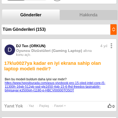
Gönderiler
Hakkında
4 yıl
DJ Ten (ORKUN)
D
Oyuncu Dizüstüleri (Gaming Laptop)
altına
konu açtı.
17k\u0027ya kadar en iyi ekrana sahip olan
laptop modeli nedir?
Ben bu modeli buldum daha iyisi var mıdır?
https://www.hepsiburada.com/asus-vivobook-pro-15-oled-intel-core-i5-
11300h-16gb-512gb-ssd-gtx1650-4gb-15-6-fhd-freedos-tasinabilir-
bilgisayar-k3500ph-l1180-p-HBCV00000TOSOT
Yanıt Yok
· Yaz
· Paylaş
· Favori +
0