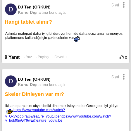
5 yıl
DJ Ten (ORKUN)
D
Konu Dışı
altına konu açtı.
Hangi tablet alınır?
Aslında matepad daha iyi gibi duruyor hem de daha ucuz ama harmonyos
platformunu kullandığı için çekincelerim var
9 Yanıt
· Yaz
· Paylaş
· Favori +
0
5 yıl
DJ Ten (ORKUN)
D
Konu Dışı
altına konu açtı.
Skeler Dinleyen var mı?
İki tane parçasını atıyım belki dinlemek isteyen olur.Gece gece iyi gidiyo
https://www.youtube.com/watch?
v=OxVkqgbjraU&feature=youtu.be
https://www.youtube.com/watch?
v=boM0ioGY9wE&feature=youtu.be