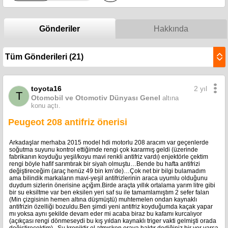
Gönderiler
Hakkında
2 yıl
toyota16
T
Otomobil ve Otomotiv Dünyası Genel
altına
konu açtı.
Peugeot 208 antifriz önerisi
Arkadaşlar merhaba 2015 model hdi motorlu 208 aracım var geçenlerde
soğutma suyunu kontrol ettiğimde rengi çok kararmış geldi (üzerinde
fabrikanın koyduğu yeşil/koyu mavi renkli antifriz vardı) enjektörle çektim
rengi böyle hafif sarımtırak bir siyah olmuştu…Bende bu hafta antifrizi
değiştireceğim (araç henüz 49 bin km’de)…Çok net bir bilgi bulamadım
ama bilindik markaların mavi-yeşil antifrizlerinin araca uyumlu olduğunu
duydum sizlerin önerisine açığım.Birde araçta yıllık ortalama yarım litre gibi
bir su eksiltme var ben eksilen yeri saf su ile tamamlamıştım 2 sefer falan
(Min çizgisinin hemen altına düşmüştü) muhtemelen ondan kaynaklı
antifrizin özelliği bozuldu.Ben şimdi yeni antifriz koyduğumda kaçak yapar
mı yoksa aynı şekilde devam eder mi acaba biraz bu kafamı kurcalıyor
(açıkçası rengi dönmeseydi bu kış yıldan kaynaklı triger vakti gelmişti orada