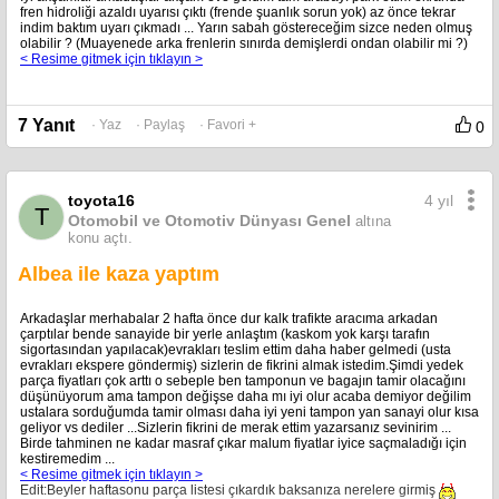
fren hidroliği azaldı uyarısı çıktı (frende şuanlık sorun yok) az önce tekrar
indim baktım uyarı çıkmadı ... Yarın sabah göstereceğim sizce neden olmuş
olabilir ? (Muayenede arka frenlerin sınırda demişlerdi ondan olabilir mi ?)
< Resime gitmek için tıklayın >
7 Yanıt
· Yaz
· Paylaş
· Favori +
0
4 yıl
toyota16
T
Otomobil ve Otomotiv Dünyası Genel
altına
konu açtı.
Albea ile kaza yaptım
Arkadaşlar merhabalar 2 hafta önce dur kalk trafikte aracıma arkadan
çarptılar bende sanayide bir yerle anlaştım (kaskom yok karşı tarafın
sigortasından yapılacak)evrakları teslim ettim daha haber gelmedi (usta
evrakları ekspere göndermiş) sizlerin de fikrini almak istedim.Şimdi yedek
parça fiyatları çok arttı o sebeple ben tamponun ve bagajın tamir olacağını
düşünüyorum ama tampon değişse daha mı iyi olur acaba demiyor değilim
ustalara sorduğumda tamir olması daha iyi yeni tampon yan sanayi olur kısa
geliyor vs dediler ...Sizlerin fikrini de merak ettim yazarsanız sevinirim ...
Birde tahminen ne kadar masraf çıkar malum fiyatlar iyice saçmaladığı için
kestiremedim ...
< Resime gitmek için tıklayın >
Edit:Beyler haftasonu parça listesi çıkardık baksanıza nerelere girmiş