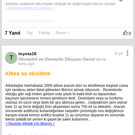
allahtan arabanın arka toptan değişik de değer kaybı mevzu olmadı
< Resime gitmek için tıklayın >
< Resime gitmek için tıklayın >
7 Yanıt
· Yaz
· Paylaş
· Favori +
0
< Resime gitmek için tıklayın >
Şasi uçları hafif eğilmiş sanırım,sağ arka çamurluktada stopla tampon
arasında kalan parçada çatlaklar var ondan listede ...
4 yıl
toyota16
T
Otomobil ve Otomotiv Dünyası Genel
altına
konu açtı.
Albea su eksiltme
Arkadaşlar merhabalar 2009 albea aracım dün su eksiltmeye başladı cuma
için randevu aldım fakat gitmeden fikrinizi almak istiyorum... Resimlerde
olduğu gibi sağ önden geliyor usta şöyle bi baktı blok su tapasından
kaçırıyor şanzımanın inmesi gerekiyor dedi...Devirdaim veya su hortumu
olamaz mı sizce veya farklı bir şey aklınıza gelen... (radyatörüm yeni orjinal
kale 11 ay önce değişti).Dün akşamdan sonra 750 ml su ekledim...Aracım
öncesinde antifrizsiz kullandığından radyatör çürümüştü onu değiştirince
karışım olarak kırmızı antifriz koyduk 11 ay sorunsuz dayandı en sonunda
tekrar patlattı bir yerleri ki gayet de sakin kullanırım...
< Resime gitmek için tıklayın >