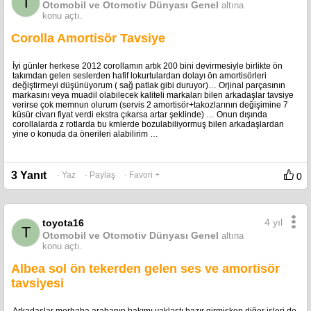
T
Otomobil ve Otomotiv Dünyası Genel
altına
konu açtı.
Corolla Amortisör Tavsiye
İyi günler herkese 2012 corollamın artık 200 bini devirmesiyle birlikte ön
takımdan gelen seslerden hafif lokurtulardan dolayı ön amortisörleri
değiştirmeyi düşünüyorum ( sağ patlak gibi duruyor)… Orjinal parçasının
markasını veya muadil olabilecek kaliteli markaları bilen arkadaşlar tavsiye
verirse çok memnun olurum (servis 2 amortisör+takozlarının değişimine 7
küsür civarı fiyat verdi ekstra çıkarsa artar şeklinde) … Onun dışında
corollalarda z rotlarda bu kmlerde bozulabiliyormuş bilen arkadaşlardan
yine o konuda da önerileri alabilirim …
3 Yanıt
· Yaz
· Paylaş
· Favori +
0
4 yıl
toyota16
T
Otomobil ve Otomotiv Dünyası Genel
altına
konu açtı.
Albea sol ön tekerden gelen ses ve amortisör
tavsiyesi
Arkadaşlar merhaba arabanın bakımı yaklaştı hazır girmişken diğer işleri de