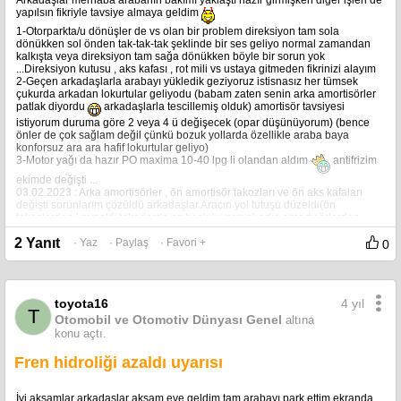
yapılsın fikriyle tavsiye almaya geldim
1-Otorparkta/u dönüşler de vs olan bir problem direksiyon tam sola
dönükken sol önden tak-tak-tak şeklinde bir ses geliyo normal zamandan
kalkışta veya direksiyon tam sağa dönükken böyle bir sorun yok
...Direksiyon kutusu , aks kafası , rot mili vs ustaya gitmeden fikrinizi alayım
2-Geçen arkadaşlarla arabayı yükledik geziyoruz istisnasız her tümsek
çukurda arkadan lokurtular geliyodu (babam zaten senin arka amortisörler
patlak diyordu
arkadaşlarla tescillemiş olduk) amortisör tavsiyesi
istiyorum duruma göre 2 veya 4 ü değişecek (opar düşünüyorum) (bence
önler de çok sağlam değil çünkü bozuk yollarda özellikle araba baya
konforsuz ara ara hafif lokurtular geliyo)
3-Motor yağı da hazır PO maxima 10-40 lpg li olandan aldım
antifrizim
ekimde değişti ...
03.02.2023 : Arka amortisörler , ön amortisör takozları ve ön aks kafaları
değişti sorunlarım çözüldü arkadaşlar.Aracın yol tutuşu düzeldi(ön
takozlardan kaynaklı tekerlerde az boşluk varmış) arka amortisörlerden
sonra da konfor kendine geldi…Aks kafaları veka ile çift değişti araç
2 Yanıt
· Yaz
· Paylaş
· Favori +
hızlanmada daha stabil ve tok oldu ve direksiyondaki tıkırtı gitti…
0
4 yıl
toyota16
T
Otomobil ve Otomotiv Dünyası Genel
altına
konu açtı.
Fren hidroliği azaldı uyarısı
İyi akşamlar arkadaşlar akşam eve geldim tam arabayı park ettim ekranda