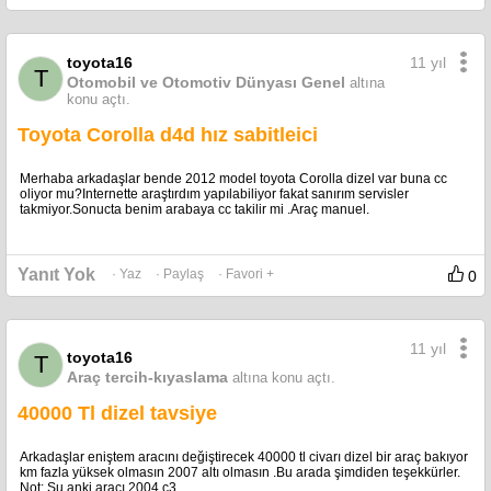
11 yıl
toyota16
T
Otomobil ve Otomotiv Dünyası Genel
altına
konu açtı.
Toyota Corolla d4d hız sabitleici
Merhaba arkadaşlar bende 2012 model toyota Corolla dizel var buna cc
oliyor mu?Internette araştırdım yapılabiliyor fakat sanırım servisler
takmiyor.Sonucta benim arabaya cc takilir mi .Araç manuel.
Yanıt Yok
· Yaz
· Paylaş
· Favori +
0
11 yıl
toyota16
T
Araç tercih-kıyaslama
altına konu açtı.
40000 Tl dizel tavsiye
Arkadaşlar eniştem aracını değiştirecek 40000 tl civarı dizel bir araç bakıyor
km fazla yüksek olmasın 2007 altı olmasın .Bu arada şimdiden teşekkürler.
Not: Şu anki aracı 2004 c3 .