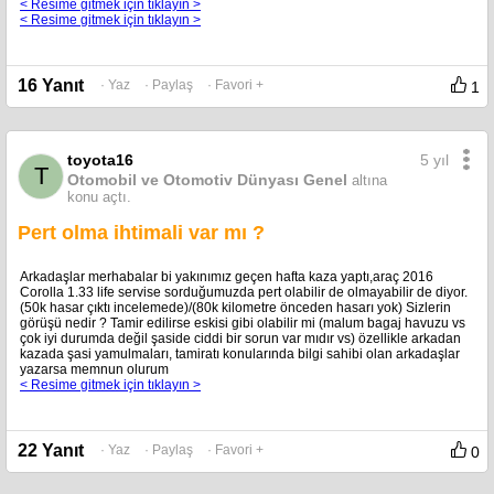
< Resime gitmek için tıklayın >
< Resime gitmek için tıklayın >
16 Yanıt
· Yaz
· Paylaş
· Favori +
1
5 yıl
toyota16
T
Otomobil ve Otomotiv Dünyası Genel
altına
konu açtı.
Pert olma ihtimali var mı ?
Arkadaşlar merhabalar bi yakınımız geçen hafta kaza yaptı,araç 2016
Corolla 1.33 life servise sorduğumuzda pert olabilir de olmayabilir de diyor.
(50k hasar çıktı incelemede)/(80k kilometre önceden hasarı yok) Sizlerin
görüşü nedir ? Tamir edilirse eskisi gibi olabilir mi (malum bagaj havuzu vs
çok iyi durumda değil şaside ciddi bir sorun var mıdır vs) özellikle arkadan
kazada şasi yamulmaları, tamiratı konularında bilgi sahibi olan arkadaşlar
yazarsa memnun olurum
< Resime gitmek için tıklayın >
22 Yanıt
· Yaz
· Paylaş
· Favori +
0