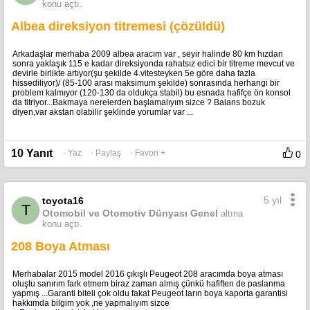
konu açtı.
Albea direksiyon titremesi (çözüldü)
Arkadaşlar merhaba 2009 albea aracım var , seyir halinde 80 km hızdan
sonra yaklaşık 115 e kadar direksiyonda rahatsız edici bir titreme mevcut ve
devirle birlikte artıyor(şu şekilde 4.vitesteyken 5e göre daha fazla
hissediliyor)/ (85-100 arası maksimum şekilde) sonrasında herhangi bir
problem kalmıyor (120-130 da oldukça stabil) bu esnada hafifçe ön konsol
da titriyor...Bakmaya nerelerden başlamalıyım sizce ? Balans bozuk
diyen,var akstan olabilir şeklinde yorumlar var ...
10 Yanıt
· Yaz
· Paylaş
· Favori +
0
5 yıl
toyota16
T
Otomobil ve Otomotiv Dünyası Genel
altına
konu açtı.
208 Boya Atması
Merhabalar 2015 model 2016 çıkışlı Peugeot 208 aracımda boya atması
oluştu sanırım fark etmem biraz zaman almış çünkü hafiften de paslanma
yapmış ...Garanti biteli çok oldu fakat Peugeot ların boya kaporta garantisi
hakkımda bilgim yok ,ne yapmalıyım sizce