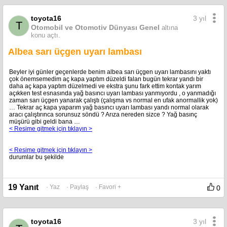
kusura bakmayın arkadaşlar :)
Edit: Aklımdakini yaptım patlak sağ amortisörü de aynı marka(optimal) alıp
tek olarak değiştirdim , üstüne de rot ayarı yaptırdım araba ok gibi oldu.
3 yıl
toyota16
T
Otomobil ve Otomotiv Dünyası Genel
altına
konu açtı.
Albea sarı üçgen uyarı lambası
Beyler iyi günler geçenlerde benim albea sarı üçgen uyarı lambasını yaktı
çok önemsemedim aç kapa yaptım düzeldi falan bugün tekrar yandı bir
daha aç kapa yaptım düzelmedi ve ekstra şunu fark ettim kontak yarım
açıkken test esnasında yağ basıncı uyarı lambası yanmıyordu , o yanmadığı
zaman sarı üçgen yanarak çalıştı (çalışma vs normal en ufak anormallik yok)
… Tekrar aç kapa yaparım yağ basıncı uyarı lambası yandı normal olarak
aracı çalıştırınca sorunsuz söndü ? Arıza nereden sizce ? Yağ basınç
müşürü gibi geldi bana …
< Resime gitmek için tıklayın >
< Resime gitmek için tıklayın >
durumlar bu şekilde
19 Yanıt
· Yaz
· Paylaş
· Favori +
0
3 yıl
toyota16