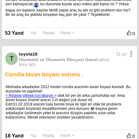
yeri kalmayacak
bu durumda toyota aracı eskisi gibi toplar mı ? Yoksa
bagaj zor kapanır, kapılar tıkırt8 yapar araç su alır vs gibi problem olur mu?
Bir de araç bu şekilde boyadan kaç gün de çıkar ? Teşekkürler .
53 Yanıt
· Yaz
· Paylaş
· Favori +
0
11 yıl
toyota16
T
Otomobil ve Otomotiv Dünyası Genel
altına
konu açtı.
Corolla tavan boyası sorunu .
Merhaba arkadaslar 2012 model corolla aracimin tavan boyası kavladi .Bu
durumda ne yapilmali
< Resime gitmek için tıklayın >
ufak bir yer de arka çamurlukta var .Ama
tavan boyası önemli aracın 2.el değeri çok duser mi
Edit:01.02.2019 aracım hala bende boya ile ilgili en ufak bir problemi
yok(komple boyandı) muadillerinden yeni duruyor 😂 başına gelen
arkadaşlar üzülmesin yeter ki aracınız düzgün yapıldın uzun yıllar
kullanırsınız .Merak ederseniz özelden yazabilirsiniz.
18 Yanıt
· Yaz
· Paylaş
· Favori +
0