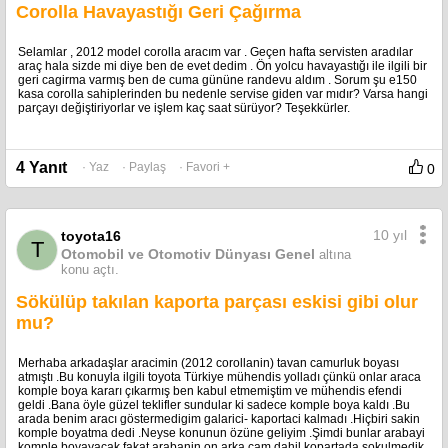
Corolla Havayastığı Geri Çağırma
Selamlar , 2012 model corolla aracım var . Geçen hafta servisten aradılar
araç hala sizde mi diye ben de evet dedim . Ön yolcu havayastığı ile ilgili bir
geri cagirma varmış ben de cuma gününe randevu aldım . Sorum şu e150
kasa corolla sahiplerinden bu nedenle servise giden var mıdır? Varsa hangi
parçayı değiştiriyorlar ve işlem kaç saat sürüyor? Teşekkürler.
4 Yanıt
· Yaz
· Paylaş
· Favori +
0
10 yıl
toyota16
T
Otomobil ve Otomotiv Dünyası Genel
altına
konu açtı.
Sökülüp takılan kaporta parçası eskisi gibi olur
mu?
Merhaba arkadaşlar aracimin (2012 corollanin) tavan camurluk boyası
atmıştı .Bu konuyla ilgili toyota Türkiye mühendis yolladı çünkü onlar araca
komple boya kararı çıkarmış ben kabul etmemiştim ve mühendis efendi
geldi .Bana öyle güzel teklifler sundular ki sadece komple boya kaldı .Bu
arada benim aracı göstermedigim galarici- kaportaci kalmadı .Hiçbiri sakin
komple boyatma dedi .Neyse konunun özüne geliyim .Şimdi bunlar arabayi
komple boyayacak fakat arabanin on arka cam dahil kopartada sokulmedik