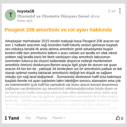
2 yıl
toyota16
T
Otomobil ve Otomotiv Dünyası Genel
altına
konu açtı.
Peugeot 208 amortisör ve rot ayarı hakkında
Arkadaşlar merhabalar 2015 model makyajlı kasa Peugeot 208 aracım var
son 1 haftadır aracımın sağ önünden hafif lokurtu sesleri gelmeye başladı
ses oldukça tanıdık ilk anda aklıma amortisör geldi arkadaşımla bugün
kontrol ettik ben amortisörü tuttum o aracı salladı sol tarafta en ufak sıkıntı
yokken sağ tarafta bariz bir tıkırtı vardı(aynı olay amortisör takozunun
üzerinden tutunca da oluyor) kafamdaki düşünce netleşti muhtemelen
amortisör ömrünü dolduruyor.Benim araçla ilgili şöyle bir durum var şuan
aracım 44 bin km de , yaklaşık 34 bindeyken sol ön amortisörü patladı ve tek
olarak optimal marka takılarak amortisörü değişti km düşük ve sağlam
olduğu için sağ taraf değişmedi…Sonrasında direksiyon hafif sola bakmaya
başladı bende rot ayarı yaptırdım lakin istediğim sonucu alamadım ama çok
da üstelemedim (çok hafif bir yamukluk var bunu aracın konsol tasarımına
bağlayan var,direksiyon açı sensörünü sıfırlamadığınızdan böyle diyen vs
de var) geçen hafta uzunyola çıkınca fark ettim direksiyon biraz daha sola
bakmaya başladı ses de gelince şüphelendim amortisörü test ettim evet o
tıkırtı var…Gelelim esas soruya şimdi sol amortisör değişeli 10 bin km oldu
ve en ufak sıkıntı yok oldukça memnunum sağı da tek alıp optimal ile
değiştirsem sonrasında düzgün bir yerde rot ayarı yaptırsam sorun düzelir
mi sizce yoksa çift değişmeden olmaz mı ? Bu arada kontrol esnasında fark
ettim sol rot başının körüğü de yırtılmış boşluk yok gibi lakin hem muayene
1 Yanıt
· Yaz
· Paylaş
· Favori +
0
yaklaşıyor hemde ayara sokacağım için eksiklerini de yaptırmayı
düşünüyorum rot başı için marka önerilerinize de açığım . Biraz uzun oldu