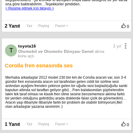
değiştirecektim) . Şu kroniktir el atmışken oraya baktır dediğiniz bir yer varsa
ona göre baktırabilirim…Teşekkürler şimdiden.
< Resime gitmek için tıklayın >
2 Yanıt
· Yaz
· Paylaş
· Favori +
0
2 yıl
toyota16
T
Otomobil ve Otomotiv Dünyası Genel
altına
konu açtı.
Corolla fren esnasında ses
Merhaba arkadaşlar 2012 model 230 bin km de Corolla aracım var, son 3-4
gündür fren esnasında aracın sol tarafından gelen ciddi bir sürtme sesi
ardından ayağımı frenden çekince gelen bir uğultu sesi başladı(uğultu sanki
kaputun altında sol taraftan geliyor gibi)…Fren balatasından şüphelendim
lakin tek taraf olması ve klasik fren ötme sesine benzememesi aklıma farklı
bir yerden olduğunu getirdi(bu arada disklerde falan çizik de göremedim)…
Aracın yaşı itibariyle itibariyle farklı bir problem de olabilir bilmiyorum,fikri
olan arkadaşlar yazarsa sevinirim :)
1 Yanıt
· Yaz
· Paylaş
· Favori +
0