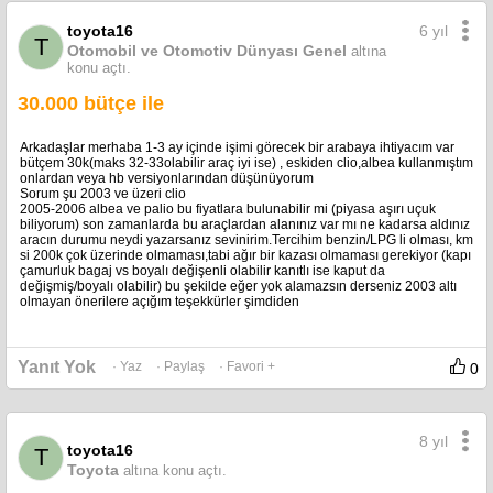
6 yıl
toyota16
T
Otomobil ve Otomotiv Dünyası Genel
altına
konu açtı.
30.000 bütçe ile
Arkadaşlar merhaba 1-3 ay içinde işimi görecek bir arabaya ihtiyacım var
bütçem 30k(maks 32-33olabilir araç iyi ise) , eskiden clio,albea kullanmıştım
onlardan veya hb versiyonlarından düşünüyorum
Sorum şu 2003 ve üzeri clio
2005-2006 albea ve palio bu fiyatlara bulunabilir mi (piyasa aşırı uçuk
biliyorum) son zamanlarda bu araçlardan alanınız var mı ne kadarsa aldınız
aracın durumu neydi yazarsanız sevinirim.Tercihim benzin/LPG li olması, km
si 200k çok üzerinde olmaması,tabi ağır bir kazası olmaması gerekiyor (kapı
çamurluk bagaj vs boyalı değişenli olabilir kanıtlı ise kaput da
değişmiş/boyalı olabilir) bu şekilde eğer yok alamazsın derseniz 2003 altı
olmayan önerilere açığım teşekkürler şimdiden
Yanıt Yok
· Yaz
· Paylaş
· Favori +
0
8 yıl
toyota16
T
Toyota
altına konu açtı.