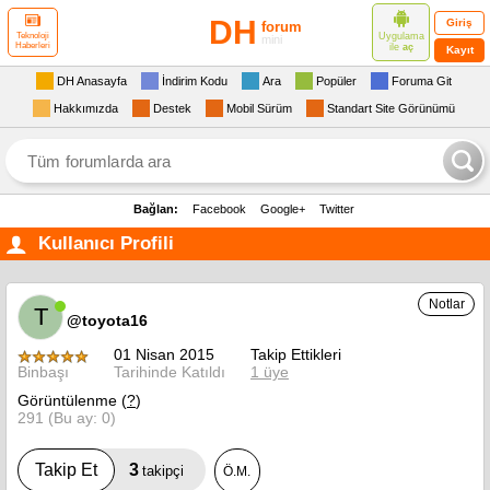
DH
Giriş
forum
Uygulama
Teknoloji
mini
Haberleri
ile
aç
Kayıt
DH Anasayfa
İndirim Kodu
Ara
Popüler
Foruma Git
Hakkımızda
Destek
Mobil Sürüm
Standart Site Görünümü
Bağlan:
Facebook
Google+
Twitter
Kullanıcı Profili
Notlar
T
@toyota16
01 Nisan 2015
Takip Ettikleri
Binbaşı
Tarihinde Katıldı
1 üye
Görüntülenme (
?
)
291 (Bu ay: 0)
3
Takip Et
takipçi
Ö.M.