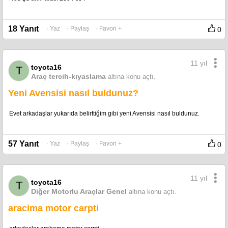
18 Yanıt
· Yaz
· Paylaş
· Favori +
0
11 yıl
toyota16
T
Araç tercih-kıyaslama
altına konu açtı.
Yeni Avensisi nasıl buldunuz?
Evet arkadaşlar yukarıda belirttiğim gibi yeni Avensisi nasıl buldunuz.
57 Yanıt
· Yaz
· Paylaş
· Favori +
0
11 yıl
toyota16
T
Diğer Motorlu Araçlar Genel
altına konu açtı.
aracima motor carpti