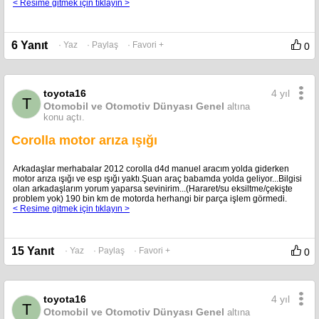
< Resime gitmek için tıklayın >
6 Yanıt
· Yaz
· Paylaş
· Favori +
0
4 yıl
toyota16
T
Otomobil ve Otomotiv Dünyası Genel
altına
konu açtı.
Corolla motor arıza ışığı
Arkadaşlar merhabalar 2012 corolla d4d manuel aracım yolda giderken
motor arıza ışığı ve esp ışığı yaktı.Şuan araç babamda yolda geliyor...Bilgisi
olan arkadaşlarım yorum yaparsa sevinirim...(Hararet/su eksiltme/çekişte
problem yok) 190 bin km de motorda herhangi bir parça işlem görmedi.
< Resime gitmek için tıklayın >
15 Yanıt
· Yaz
· Paylaş
· Favori +
0
4 yıl
toyota16
T
Otomobil ve Otomotiv Dünyası Genel
altına