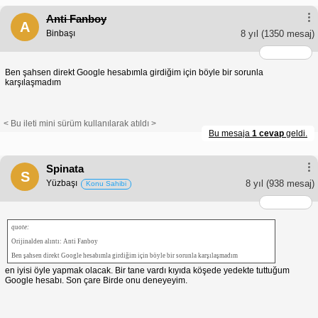
Anti Fanboy
A
Binbaşı
8 yıl
(1350 mesaj)
Ben şahsen direkt Google hesabımla girdiğim için böyle bir sorunla
karşılaşmadım
< Bu ileti mini sürüm kullanılarak atıldı >
Bu mesaja
1 cevap
geldi.
Spinata
S
Yüzbaşı
8 yıl
(938 mesaj)
Konu Sahibi
quote:
Orijinalden alıntı: Anti Fanboy
Ben şahsen direkt Google hesabımla girdiğim için böyle bir sorunla karşılaşmadım
en iyisi öyle yapmak olacak. Bir tane vardı kıyıda köşede yedekte tuttuğum
Google hesabı. Son çare Birde onu deneyeyim.