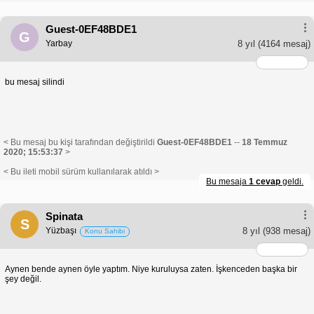
Guest-0EF48BDE1
G
Yarbay
8 yıl
(4164 mesaj)
bu mesaj silindi
< Bu mesaj bu kişi tarafından değiştirildi
Guest-0EF48BDE1
--
18 Temmuz
2020; 15:53:37
>
< Bu ileti mobil sürüm kullanılarak atıldı >
Bu mesaja
1 cevap
geldi.
Spinata
S
Yüzbaşı
8 yıl
(938 mesaj)
Konu Sahibi
Aynen bende aynen öyle yaptım. Niye kuruluysa zaten. İşkenceden başka bir
şey değil.