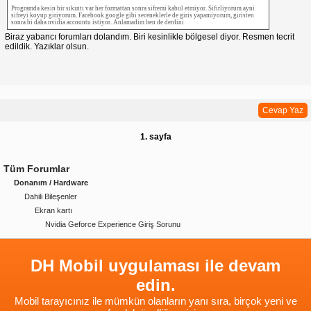
Programda kesin bir sıkıntı var her formattan sonra sifremi kabul etmiyor. Sifirliyorum ayni
sifreyi koyup giriyorum. Facebook google gibi seceneklerle de giris yapamiyorum, giristen
sonra bi daha nvidia accountu istiyor. Anlamadim ben de derdini
Biraz yabancı forumları dolandım. Biri kesinlikle bölgesel diyor. Resmen tecrit
edildik. Yazıklar olsun.
Cevap Yaz
1. sayfa
Tüm Forumlar
Donanım / Hardware
Dahili Bileşenler
Ekran kartı
Nvidia Geforce Experience Giriş Sorunu
DH Mobil uygulaması ile devam
edin.
Mobil tarayıcınız ile mümkün olanların yanı sıra, birçok yeni ve