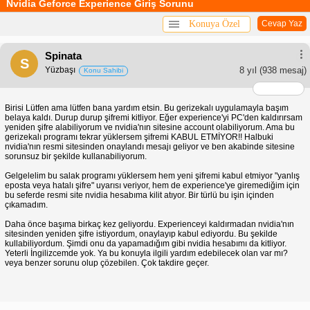
Nvidia Geforce Experience Giriş Sorunu
Konuya Özel
Cevap Yaz
Spinata
S
Yüzbaşı
8 yıl
(938 mesaj)
Konu Sahibi
Birisi Lütfen ama lütfen bana yardım etsin. Bu gerizekalı uygulamayla başım
belaya kaldı. Durup durup şifremi kitliyor. Eğer experience'yi PC'den kaldırırsam
yeniden şifre alabiliyorum ve nvidia'nın sitesine account olabiliyorum. Ama bu
gerizekalı programı tekrar yüklersem şifremi KABUL ETMİYOR!! Halbuki
nvidia'nın resmi sitesinden onaylandı mesajı geliyor ve ben akabinde sitesine
sorunsuz bir şekilde kullanabiliyorum.
Gelgelelim bu salak programı yüklersem hem yeni şifremi kabul etmiyor "yanlış
eposta veya hatalı şifre" uyarısı veriyor, hem de experience'ye giremediğim için
bu seferde resmi site nvidia hesabıma kilit atıyor. Bir türlü bu işin içinden
çıkamadım.
Daha önce başıma birkaç kez geliyordu. Experienceyi kaldırmadan nvidia'nın
sitesinden yeniden şifre istiyordum, onaylayıp kabul ediyordu. Bu şekilde
kullabiliyordum. Şimdi onu da yapamadığım gibi nvidia hesabımı da kitliyor.
Yeterli İngilizcemde yok. Ya bu konuyla ilgili yardım edebilecek olan var mı?
veya benzer sorunu olup çözebilen. Çok takdire geçer.