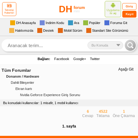
DH
Giriş
forum
Uygulama
Teknoloji
mini
Haberleri
ile
aç
Kayıt
DH Anasayfa
İndirim Kodu
Ara
Popüler
Foruma Git
Hakkımızda
Destek
Mobil Sürüm
Standart Site Görünümü
Bu Konuda
Bağlan:
Facebook
Google+
Twitter
Aşağı Git
Tüm Forumlar
Donanım / Hardware
Dahili Bileşenler
Ekran kartı
Nvidia Geforce Experience Giriş Sorunu
Bu konudaki kullanıcılar: 1 misafir, 1 mobil kullanıcı
6
4522
1
Cevap
Tıklama
Öne Çıkarma
1. sayfa