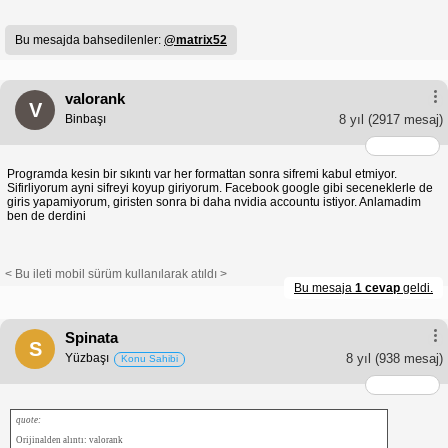
Bu mesajda bahsedilenler:
@matrix52
valorank
V
Binbaşı
8 yıl
(2917 mesaj)
Programda kesin bir sıkıntı var her formattan sonra sifremi kabul etmiyor.
Sifirliyorum ayni sifreyi koyup giriyorum. Facebook google gibi seceneklerle de
giris yapamiyorum, giristen sonra bi daha nvidia accountu istiyor. Anlamadim
ben de derdini
< Bu ileti mobil sürüm kullanılarak atıldı >
Bu mesaja
1 cevap
geldi.
Spinata
S
Yüzbaşı
8 yıl
(938 mesaj)
Konu Sahibi
quote:
Orijinalden alıntı: valorank