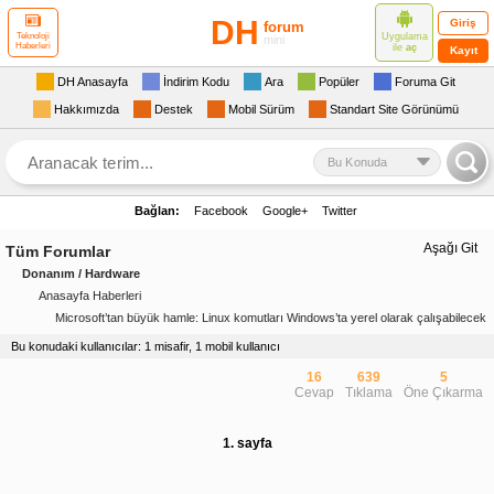
DH
Giriş
forum
Uygulama
Teknoloji
mini
Haberleri
ile
aç
Kayıt
DH Anasayfa
İndirim Kodu
Ara
Popüler
Foruma Git
Hakkımızda
Destek
Mobil Sürüm
Standart Site Görünümü
Bu Konuda
Bağlan:
Facebook
Google+
Twitter
Aşağı Git
Tüm Forumlar
Donanım / Hardware
Anasayfa Haberleri
Microsoft’tan büyük hamle: Linux komutları Windows’ta yerel olarak çalışabilecek
Bu konudaki kullanıcılar: 1 misafir, 1 mobil kullanıcı
16
639
5
Cevap
Tıklama
Öne Çıkarma
1. sayfa