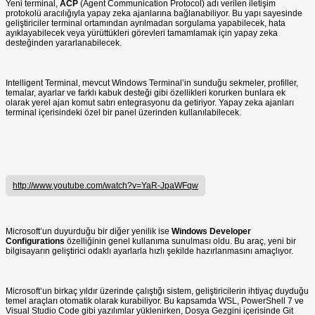
Yeni terminal,
ACP
(Agent Communication Protocol) adı verilen iletişim
protokolü aracılığıyla yapay zeka ajanlarına bağlanabiliyor. Bu yapı sayesinde
geliştiriciler terminal ortamından ayrılmadan sorgulama yapabilecek, hata
ayıklayabilecek veya yürüttükleri görevleri tamamlamak için yapay zeka
desteğinden yararlanabilecek.
Intelligent Terminal, mevcut Windows Terminal’in sunduğu sekmeler, profiller,
temalar, ayarlar ve farklı kabuk desteği gibi özellikleri korurken bunlara ek
olarak yerel ajan komut satırı entegrasyonu da getiriyor. Yapay zeka ajanları
terminal içerisindeki özel bir panel üzerinden kullanılabilecek.
http://www.youtube.com/watch?v=YaR-JpaWFqw
Microsoft’un duyurduğu bir diğer yenilik ise
Windows Developer
Configurations
özelliğinin genel kullanıma sunulması oldu. Bu araç, yeni bir
bilgisayarın geliştirici odaklı ayarlarla hızlı şekilde hazırlanmasını amaçlıyor.
Microsoft’un birkaç yıldır üzerinde çalıştığı sistem, geliştiricilerin ihtiyaç duyduğu
temel araçları otomatik olarak kurabiliyor. Bu kapsamda WSL, PowerShell 7 ve
Visual Studio Code gibi yazılımlar yüklenirken, Dosya Gezgini içerisinde Git