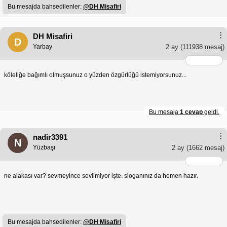
Bu mesajda bahsedilenler:
@DH Misafiri
DH Misafiri
D
Yarbay
2 ay
(111938 mesaj)
köleliğe bağımlı olmuşsunuz o yüzden özgürlüğü istemiyorsunuz...
Bu mesaja
1 cevap
geldi.
nadir3391
N
Yüzbaşı
2 ay
(1662 mesaj)
ne alakası var? sevmeyince sevilmiyor işte. sloganınız da hemen hazır.
Bu mesajda bahsedilenler:
@DH Misafiri