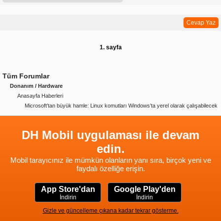
Cevap Yaz
1. sayfa
Tüm Forumlar
Donanım / Hardware
Anasayfa Haberleri
Microsoft’tan büyük hamle: Linux komutları Windows’ta yerel olarak çalışabilecek
DH Mobil uygulaması ile devam
edin.
Mobil tarayıcınız ile mümkün olanların yanı sıra, birçok yeni ve
faydalı özelliğe erişin.
App Store'dan
Google Play'den
İndirin
İndirin
Gizle ve güncelleme çıkana kadar tekrar gösterme.