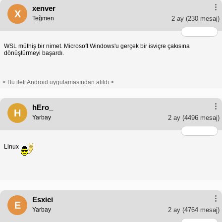
xenver
X
Teğmen
2 ay
(230 mesaj)
WSL müthiş bir nimet. Microsoft Windows'u gerçek bir isviçre çakısına
dönüştürmeyi başardı.
< Bu ileti Android uygulamasından atıldı >
hEro_
H
Yarbay
2 ay
(4496 mesaj)
Linux
Esxici
E
Yarbay
2 ay
(4764 mesaj)