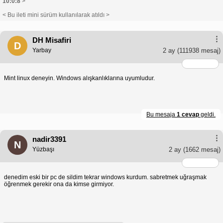
10:0:8
>
< Bu ileti mini sürüm kullanılarak atıldı >
DH Misafiri
D
Yarbay
2 ay
(111938 mesaj)
Mint linux deneyin. Windows alışkanlıklarına uyumludur.
Bu mesaja
1 cevap
geldi.
nadir3391
N
Yüzbaşı
2 ay
(1662 mesaj)
denedim eski bir pc de sildim tekrar windows kurdum. sabretmek uğraşmak
öğrenmek gerekir ona da kimse girmiyor.