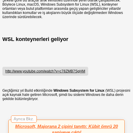
Şirkete göre bu araçlar artık Windows üzerinde yerel olarak çalışabilecek.
Böylece Linux, macOS, Windows Subsystem for Linux (WSL), konteyner
ortamları veya bulut platformları arasında geçiş yapan geliştiriciler yıllardır
kullandıkları komutlar ve iş akışlarını büyük ölçüde değiştirmeden Windows
üzerinde sürdürebilecek.
WSL konteynerleri geliyor
http://www.youtube.com/watch?v=c78ZMB7SgHM
Geçtiğimiz yıl Build etkinliğinde
Windows Subsystem for Linux
(WSL) projesini
açık kaynak hale getiren Microsoft, şimdi bu sistemi Windows ile daha derin
şekilde bütünleştiriyor.
Ayrıca Bkz.
Microsoft, Majorana 2 çipini tanıttı: Kübit ömrü 20
saniyeye çıktı!