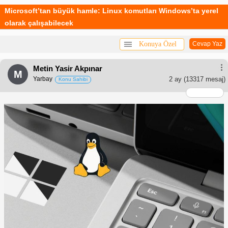
Microsoft’tan büyük hamle: Linux komutları Windows’ta yerel
olarak çalışabilecek
Konuya Özel
Cevap Yaz
Metin Yasir Akpınar
M
Yarbay
2 ay
(13317 mesaj)
Konu Sahibi