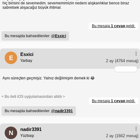
hiç birisini de sevemedim. sevememimizin nedeni alışkanlıklar bence biraz
sabretsek alışacağız büyük ihtimal.
Bu mesaja
1 cevap
geldi.
Bu mesajda bahsedilenler:
@Esxici
Esxici
E
Yarbay
2 ay
(4764 mesaj)
Aynı süreçten geçmişiz. Yalnız değilmişim demek ki 😂
< Bu ileti iOS uygulamasından atıldı >
Bu mesaja
1 cevap
geldi.
Bu mesajda bahsedilenler:
@nadir3391
nadir3391
N
Yüzbaşı
2 ay
(1662 mesaj)