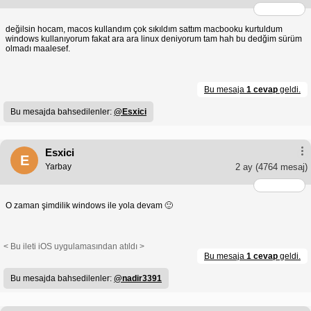
değilsin hocam, macos kullandım çok sıkıldım sattım macbooku kurtuldum
windows kullanıyorum fakat ara ara linux deniyorum tam hah bu dedğim sürüm
olmadı maalesef.
Bu mesaja
1 cevap
geldi.
Bu mesajda bahsedilenler:
@Esxici
Esxici
E
Yarbay
2 ay
(4764 mesaj)
O zaman şimdilik windows ile yola devam 🙂
< Bu ileti iOS uygulamasından atıldı >
Bu mesaja
1 cevap
geldi.
Bu mesajda bahsedilenler:
@nadir3391