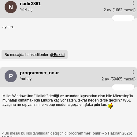
nadir3391
N
Yüzbaşı
2 ay
(1662 mesaj)
aynen..
Bu mesajda bahsedilenler:
@Esxici
programmer_onur
P
Yarbay
2 ay
(59465 mesaj)
Millet Windows'tan "İllallah" dediği ve ucundan kıyısından olsa bile Microslop'la
muhatap olmamak için Linux'a kaçıyor zaten, tekrar neden terse geçsin? WSL
ayağına ne şiş yansın ne kebap moduna geçtiler. Şaka gibi lan.
< Bu mesaj bu kişi tarafından değiştirildi
programmer_onur
--
5 Haziran 2026;