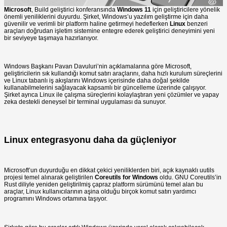
Microsoft
, Build geliştirici konferansında
Windows 11
için geliştiricilere yönelik
önemli yeniliklerini duyurdu. Şirket, Windows’u yazılım geliştirme için daha
güvenilir ve verimli bir platform haline getirmeyi hedeflerken
Linux
benzeri
araçları doğrudan işletim sistemine entegre ederek geliştirici deneyimini yeni
bir seviyeye taşımaya hazırlanıyor.
Windows Başkanı Pavan Davuluri’nin açıklamalarına göre Microsoft,
geliştiricilerin sık kullandığı komut satırı araçlarını, daha hızlı kurulum süreçlerini
ve Linux tabanlı iş akışlarını Windows içerisinde daha doğal şekilde
kullanabilmelerini sağlayacak kapsamlı bir güncelleme üzerinde çalışıyor.
Şirket ayrıca Linux ile çalışma süreçlerini kolaylaştıran yeni çözümler ve yapay
zeka destekli deneysel bir terminal uygulaması da sunuyor.
Linux entegrasyonu daha da güçleniyor
Microsoft’un duyurduğu en dikkat çekici yeniliklerden biri, açık kaynaklı uutils
projesi temel alınarak geliştirilen
Coreutils for Windows
oldu. GNU Coreutils’in
Rust diliyle yeniden geliştirilmiş çapraz platform sürümünü temel alan bu
araçlar, Linux kullanıcılarının aşina olduğu birçok komut satırı yardımcı
programını Windows ortamına taşıyor.