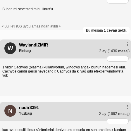
Bi ben mi sevemedim bu linux’u.
< Bu ileti iOS uygulamasından atıldı >
Bu mesaja
1 cevap
geldi.
WaylandIZMIR
W
Binbaşı
2 ay
(1436 mesaj)
1 yıldır Cachyos (plasma) kullanıyorum, windows ancak bunun hademesi olur.
Cachyos candır gerisi heyecandır. Cachyos da ki yağ gibi efektler windowsta
yok
nadir3391
N
Yüzbaşı
2 ay
(1662 mesaj)
kaç aydır çeşitli linux sürümlerini deniyorum, mesela en son arch linux kurdum