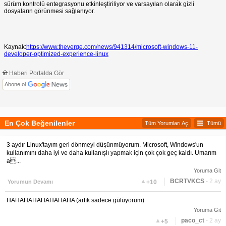
sürüm kontrolü entegrasyonu etkinleştiriliyor ve varsayılan olarak gizli
dosyaların görünmesi sağlanıyor.
Kaynak:
https://www.theverge.com/news/941314/microsoft-windows-11-
developer-optimized-experience-linux
Haberi Portalda Gör
Abone ol
En Çok Beğenilenler
Tüm Yorumları Aç
Tümü
3 aydır Linux'tayım geri dönmeyi düşünmüyorum. Microsoft, Windows'un
kullanımını daha iyi ve daha kullanışlı yapmak için çok çok geç kaldı. Umarım
a...
Yoruma Git
▲
BCRTVKCS
- 2 ay
Yorumun Devamı
+10
HAHAHAHAHAHAHAHA (artık sadece gülüyorum)
Yoruma Git
▲
paco_ct
- 2 ay
+5