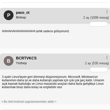
paco_ct
P
Binbaşı
2 ay
(1008 mesaj)
HAHAHAHAHAHAHAHA (artık sadece gülüyorum)
BCRTVKCS
B
Yüzbaşı
2 ay
(535 mesaj)
3 aydır Linux'tayım geri dönmeyi düşünmüyorum. Microsoft, Windows'un
kullanımını daha iyi ve daha kullanışlı yapmak için çok çok geç kaldı. Umarım
açık kaynak topluluğu ve Linux masaüstü araçları daha fazla geliştikçe Linux
kullanmak biraz daha kolay ve erişilebilir olur
< Bu ileti Android uygulamasından atıldı >