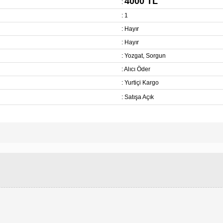
4000 TL
:
: 1
: Hayır
: Hayır
: Yozgat, Sorgun
: Alıcı Öder
: Yurtiçi Kargo
: Satışa Açık