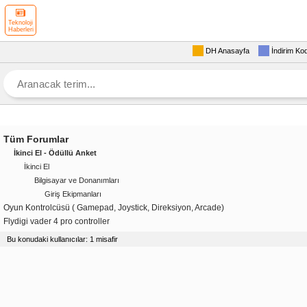
Teknoloji
Haberleri
DH Anasayfa
İndirim Ko
Tüm Forumlar
İkinci El - Ödüllü Anket
İkinci El
Bilgisayar ve Donanımları
Giriş Ekipmanları
Oyun Kontrolcüsü ( Gamepad, Joystick, Direksiyon, Arcade)
Flydigi vader 4 pro controller
Bu konudaki kullanıcılar: 1 misafir