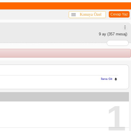
Konuya Özel
Cevap Yaz
9 ay
(357 mesaj)
İlana Git
1