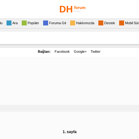
DH
forum
mini
du
Ara
Popüler
Foruma Git
Hakkımızda
Destek
Mobil Sü
Bağlan:
Facebook
Google+
Twitter
1. sayfa