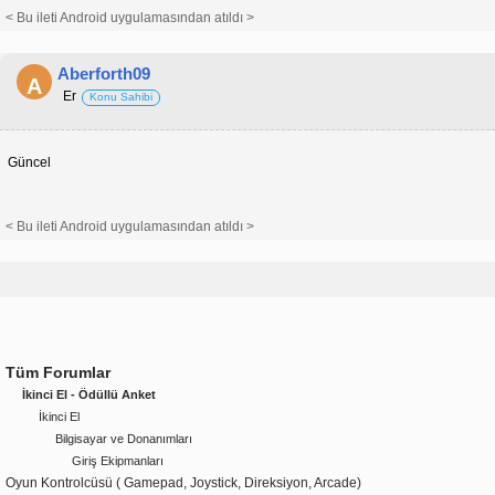
< Bu ileti Android uygulamasından atıldı >
Aberforth09
A
Er
Konu Sahibi
Güncel
< Bu ileti Android uygulamasından atıldı >
Tüm Forumlar
İkinci El - Ödüllü Anket
İkinci El
Bilgisayar ve Donanımları
Giriş Ekipmanları
Oyun Kontrolcüsü ( Gamepad, Joystick, Direksiyon, Arcade)