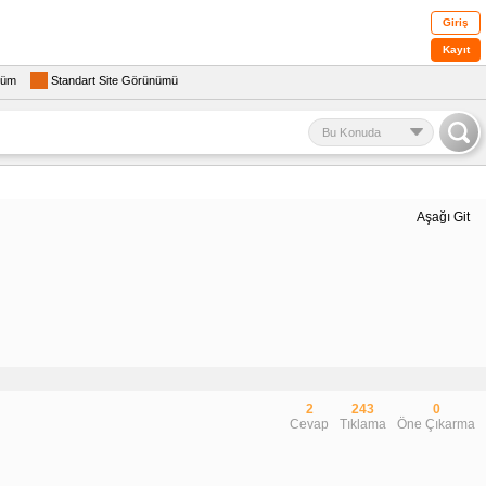
Giriş
Kayıt
rüm
Standart Site Görünümü
Bu Konuda
Aşağı Git
2
243
0
Cevap
Tıklama
Öne Çıkarma