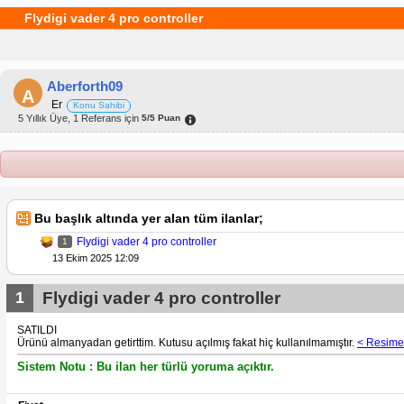
Flydigi vader 4 pro controller
Aberforth09
A
Er
Konu Sahibi
5 Yıllık Üye, 1 Referans için
5/5 Puan
Bu başlık altında yer alan tüm ilanlar;
Flydigi vader 4 pro controller
1
13 Ekim 2025 12:09
1
Flydigi vader 4 pro controller
SATILDI
Ürünü almanyadan getirttim. Kutusu açılmış fakat hiç kullanılmamıştır.
< Resime 
Sistem Notu : Bu ilan her türlü yoruma açıktır.