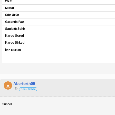
Fiyat
Miktar
Sıfır Ürün
Garantisi Var
Satıldığı Şehir
Kargo Ücreti
Kargo Şirketi
İlan Durum
Aberforth09
A
Er
Konu Sahibi
Güncel