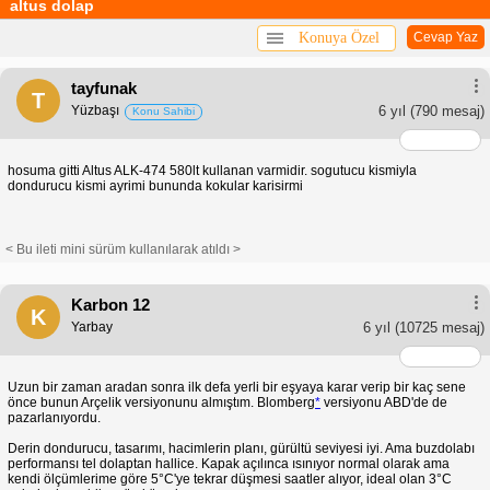
altus dolap
Konuya Özel
Cevap Yaz
tayfunak
T
Yüzbaşı
6 yıl
(790 mesaj)
Konu Sahibi
hosuma gitti Altus ALK-474 580lt kullanan varmidir. sogutucu kismiyla
dondurucu kismi ayrimi bununda kokular karisirmi
< Bu ileti mini sürüm kullanılarak atıldı >
Karbon 12
K
Yarbay
6 yıl
(10725 mesaj)
Uzun bir zaman aradan sonra ilk defa yerli bir eşyaya karar verip bir kaç sene
önce bunun Arçelik versiyonunu almıştım. Blomberg
*
versiyonu ABD'de de
pazarlanıyordu.
Derin dondurucu, tasarımı, hacimlerin planı, gürültü seviyesi iyi. Ama buzdolabı
performansı tel dolaptan hallice. Kapak açılınca ısınıyor normal olarak ama
kendi ölçümlerime göre 5°C'ye tekrar düşmesi saatler alıyor, ideal olan 3°C