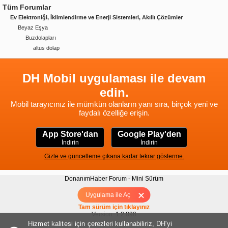
Tüm Forumlar
Ev Elektroniği, İklimlendirme ve Enerji Sistemleri, Akıllı Çözümler
Beyaz Eşya
Buzdolapları
altus dolap
DH Mobil uygulaması ile devam
edin.
Mobil tarayıcınız ile mümkün olanların yanı sıra, birçok yeni ve
faydalı özelliğe erişin.
App Store'dan
Google Play'den
İndirin
İndirin
Gizle ve güncelleme çıkana kadar tekrar gösterme.
DonanımHaber Forum - Mini Sürüm
Hakkımızda
|
Yukarı
Uygulama ile Aç
Tam sürüm için tıklayınız
Version: 1.2.896
Hizmet kalitesi için çerezleri kullanabiliriz, DH'yi