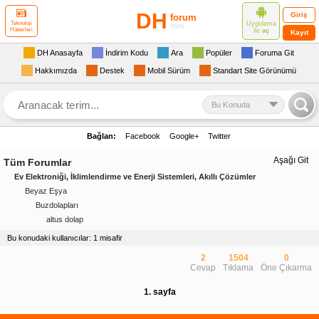
DH
Giriş
forum
Uygulama
Teknoloji
mini
Haberleri
ile
aç
Kayıt
DH Anasayfa
İndirim Kodu
Ara
Popüler
Foruma Git
Hakkımızda
Destek
Mobil Sürüm
Standart Site Görünümü
Bu Konuda
Bağlan:
Facebook
Google+
Twitter
Aşağı Git
Tüm Forumlar
Ev Elektroniği, İklimlendirme ve Enerji Sistemleri, Akıllı Çözümler
Beyaz Eşya
Buzdolapları
altus dolap
Bu konudaki kullanıcılar: 1 misafir
2
1504
0
Cevap
Tıklama
Öne Çıkarma
1. sayfa