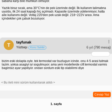
sabaha karşı bile mümkün olmuyor.
Yazlık biraz sıcak, ama 30°C'nin de pek üzerinde değil. İlk kullanım talimatına
uyuldu, ilk 24 saat kapağı hiç açılmadı. Kapasite üzerinde yüklenmiyor, hatta
aile kullanımı değil. Voltaj 220'den pek uzak değil. 218~222V arası. Ama
içindekiler çok çabuk bozuluyor.
tayfunak
T
Yüzbaşı
6 yıl
(790 mesaj)
Konu Sahibi
bizim eski dolapta oyle. tek termostat var buzlugun icinde. onu 4-5 arasi tutmak
lazim. yoksa asagiyi iyi sogutmuyor. ama yeni modellerde cift termostat varmis
bagimsiz ayar yapiliyor. ondan sordum eski tip olabilirmi diye
< Bu ileti mini sürüm kullanılarak atıldı >
Cevap Yaz
1. sayfa