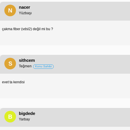
nacer
N
Yüzbaşı
çakma fiber (vdsl2) değil mi bu ?
sithcem
S
Teğmen
Konu Sahibi
evet ta kendisi
bigdede
B
Yarbay