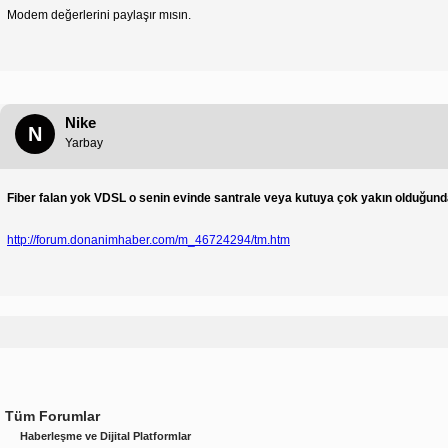
Modem değerlerini paylaşır mısın.
Nike
N
Yarbay
Fiber falan yok VDSL o senin evinde santrale veya kutuya çok yakın olduğundan
http://forum.donanimhaber.com/m_46724294/tm.htm
Tüm Forumlar
Haberleşme ve Dijital Platformlar