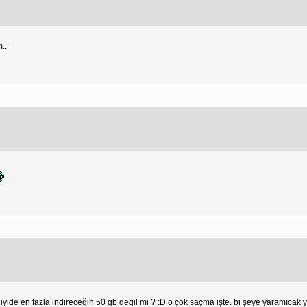
..
yide en fazla indireceğin 50 gb değil mi ? :D o çok saçma işte. bi şeye yaramıcak y