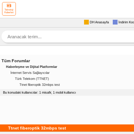
Teknoloji
Haberleri
DH Anasayfa
İndirim Ko
Tüm Forumlar
Haberleşme ve Dijital Platformlar
İnternet Servis Sağlayıcılar
Türk Telekom (TTNET)
Ttnet fiberoptik 32mbps test
Bu konudaki kullanıcılar: 1 misafir, 1 mobil kullanıcı
Ttnet fiberoptik 32mbps test