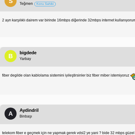
S
Teğmen
Konu Sahibi
2 ayrı karşılıklı dairem var birinde 16mbps diğerinde 32mbps internet kullanıyorum
bigdede
B
Yarbay
fiber degilde olan kablolama sistemini iyileştirsinler biz fiber miber istemiyoruz
Aydindril
A
Binbaşı
telekom fiber e geçmek için ne yapmak gerek vdsl2 ye yani ? bide 32 mbps güzel i