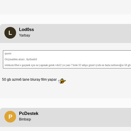
Lod0ss
L
Yarbay
quote:
Orijinalden alıntı: Aydindril
telekom fiber e geçmek için ne yapmak gerek vdsl2 ye yani ? bide 32 mbps güzel iyide en fazla indireceğin 50 gb 
50 gb azmı6 tane bluray film yapar
PcDestek
P
Binbaşı