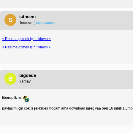
sithcem
S
Teğmen
Konu Sahibi
< Resime gitmek için tıklayın >
< Resime gitmek için tıklayın >
bigdede
B
Yarbay
fiberoptik mi
paylaşım için çok teşekkrüelr hocam ama download igreç yaa ben 16 mbitl 1,8mb 