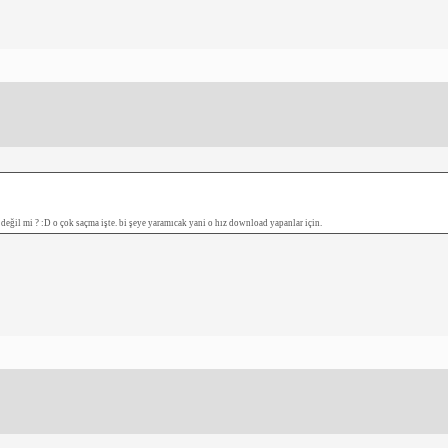
değil mi ? :D o çok saçma işte. bi şeye yaramıcak yani o hız download yapanlar için.