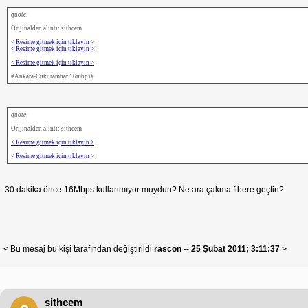
quote:
Orijinalden alıntı: sithcem
< Resime gitmek için tıklayın >
< Resime gitmek için tıklayın >
< Resime gitmek için tıklayın >
#Ankara-Çukurambar 16mbps#
quote:
Orijinalden alıntı: sithcem
< Resime gitmek için tıklayın >
< Resime gitmek için tıklayın >
30 dakika önce 16Mbps kullanmıyor muydun? Ne ara çakma fibere geçtin?
< Bu mesaj bu kişi tarafından değiştirildi
rascon
--
25 Şubat 2011; 3:11:37
>
sithcem