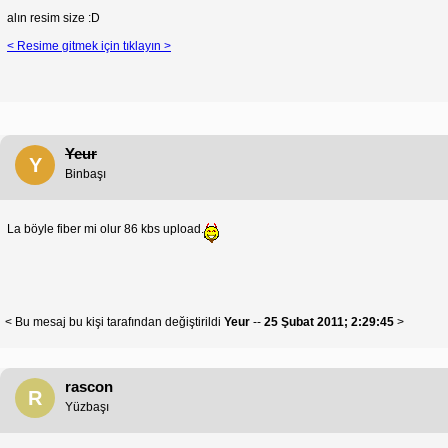
alın resim size :D
< Resime gitmek için tıklayın >
Yeur
Y
Binbaşı
La böyle fiber mi olur 86 kbs upload.
< Bu mesaj bu kişi tarafından değiştirildi
Yeur
--
25 Şubat 2011; 2:29:45
>
rascon
R
Yüzbaşı