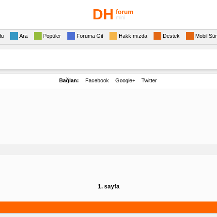
DH
forum
mini
du
Ara
Popüler
Foruma Git
Hakkımızda
Destek
Mobil Sü
Bağlan:
Facebook
Google+
Twitter
1. sayfa