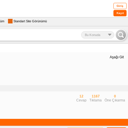
Giriş
Kayıt
rüm
Standart Site Görünümü
Bu Konuda
Aşağı Git
12
1167
0
Cevap
Tıklama
Öne Çıkarma