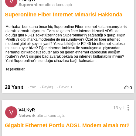
V
Superonline
altına konu açtı.
Superonline Fiber İnternet Mimarisi Hakkında
Merhaba, ben daha önce hiç Superonline Fiber İnternet kullanmamış birisi
olarak sormak istiyorum. Evimize gelen fiber internet hizmeti ADSL de
olduğu gibi RJ-11 soket üzerinden Superonline'ın sağladığı o garip Tilgin,
Pirelli vs gibi marka modemler ile mi sunuluyor? Özel bir fiber internet
modemi gibi bir şey mi yani? Yoksa bildiğimiz RJ-45 bir ethernet kablosu
mu sunuluyor bize? Eğer ethernet kablosu ile sunuluyorsa, piyasadan
herhangi bir kablosuz router alıp bu gelen ethernet kablosunu aldığım
router'ın WAN girişine bağlayarak pekala bu interneti kullanabilir miyim?
Yani Superonline'ın sunduğu cihazlara bağlı kalmadan.
Teşekkürler.
20 Yanıt
· Yaz
· Paylaş
· Favori +
0
13 yıl
V4LKyR
V
Network
altına konu açtı.
Gigabit Ethernet Portlu ADSL Modem almalı mı?