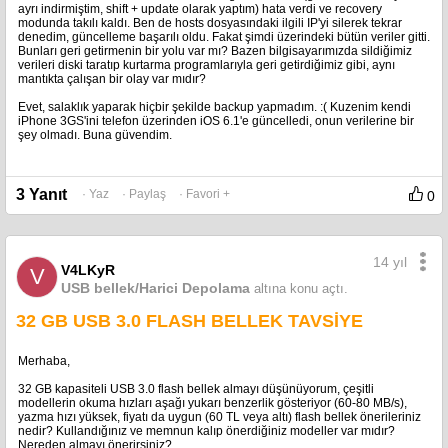
ayrı indirmiştim, shift + update olarak yaptım) hata verdi ve recovery
Velhasıl kelam, konuyla ilgili üstadların bilgilerine ihtiyacım var. Bir de,
modunda takılı kaldı. Ben de hosts dosyasındaki ilgili IP'yi silerek tekrar
bahsettiğim özelliklere sahip modem veya router önerileriniz varsa nelerdir?
denedim, güncelleme başarılı oldu. Fakat şimdi üzerindeki bütün veriler gitti.
Bunları geri getirmenin bir yolu var mı? Bazen bilgisayarımızda sildiğimiz
Teşekkürler.
verileri diski taratıp kurtarma programlarıyla geri getirdiğimiz gibi, aynı
mantıkta çalışan bir olay var mıdır?
Evet, salaklık yaparak hiçbir şekilde backup yapmadım. :( Kuzenim kendi
iPhone 3GS'ini telefon üzerinden iOS 6.1'e güncelledi, onun verilerine bir
şey olmadı. Buna güvendim.
3 Yanıt
· Yaz
· Paylaş
· Favori +
0
14 yıl
V4LKyR
V
USB bellek/Harici Depolama
altına konu açtı.
32 GB USB 3.0 FLASH BELLEK TAVSİYE
Merhaba,
32 GB kapasiteli USB 3.0 flash bellek almayı düşünüyorum, çeşitli
modellerin okuma hızları aşağı yukarı benzerlik gösteriyor (60-80 MB/s),
yazma hızı yüksek, fiyatı da uygun (60 TL veya altı) flash bellek önerileriniz
nedir? Kullandığınız ve memnun kalıp önerdiğiniz modeller var mıdır?
Nereden almayı önerirsiniz?