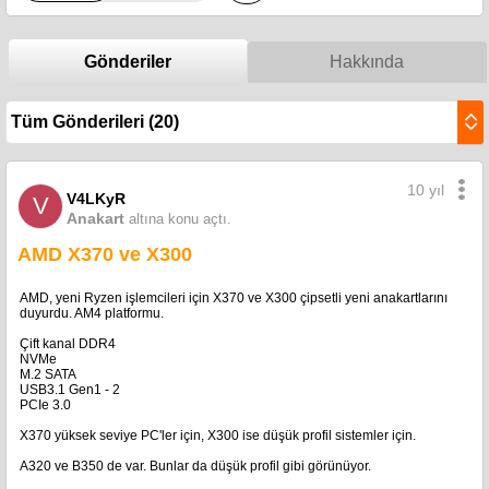
Gönderiler
Hakkında
10 yıl
V4LKyR
V
Anakart
altına konu açtı.
AMD X370 ve X300
AMD, yeni Ryzen işlemcileri için X370 ve X300 çipsetli yeni anakartlarını
duyurdu. AM4 platformu.
Çift kanal DDR4
NVMe
M.2 SATA
USB3.1 Gen1 - 2
PCIe 3.0
X370 yüksek seviye PC'ler için, X300 ise düşük profil sistemler için.
A320 ve B350 de var. Bunlar da düşük profil gibi görünüyor.