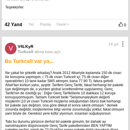
Teşekkürler.
42 Yanıt
· Yaz
· Paylaş
· Favori +
0
14 yıl
V4LKyR
V
Turkcell
altına konu açtı.
Bu Turkcell var ya...
Ne çakal bir şirkettir arkadaş? Aralık 2012 itibariyle toplamda 150 dk civarı
bir konuşma yapmışım, ( 75 dk civarı Turkcell içi, 75 dk civarı diğer
operatörler) 10 tane kadar SMS atmışım, bana 77,90 TL fatura getirdi.
Allah'tan korkun yahu, ayıptır. Tarifem Genç Tarife, fakat herhangi bir pakete
üye değilmişim de, o yüzden global ücretlendirme uygulanmış. Genç
Tarife'nin de özelliği şu : Diğer Genç Tarifelilerle 10 dakikası 12 kuruşa
konuşuyormuşum. Tamam Turkcell belki "Selamunaleyküm değerli
müşterim (10 yıl civarı Turkcell müşterisi olduğumdan ötürü) bak herhangi
bir pakete üye değilsin, ona göre dikkat et sonra sıkıntı olmasın." demek
zorunda değildir, müşterilerine bilgi verme zorunluluğu yoktur, fakat olmuyor
yani böyle de. Gereksiz yere küfür yiyorsun, insanları soğutuyorsun.
Tabi bu durumu görünce derhal bir pakete gireyim, bir dahaki ay
sarsılmayalım düşüncesiyle Genç Tarife paketlerinden BEN YAPTIM
paketini seçtim, şimdi de 23 Ocak'tan sonra pakete dahil olacaksın diyor.