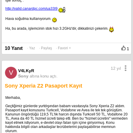
İşte sonuç :
http://valid.canardpc.com/ua33l9
Hava soğutma kullanıyorum.
Ha, bu arada, işlemcinin stok hızı 3.2GHz'dir, dikkatinizi çekerim.
10 Yanıt
· Yaz
· Paylaş
· Favori +
1
12 yıl
V4LKyR
V
Sony
altına konu açtı.
Sony Xperia Z2 Pasaport Kayıt
Merhaba,
Geçtiğimiz günlerde yurtdışından babam vasıtasıyla Sony Xperia Z2 aldım.
Pasaport kayıt konusunu Turkcell, Vodafone ve Avea ile tek tek görüştüm.
Kanunun öngördüğü 119,5 TL'lik harcın dışında Turkcell 50 TL, Vodafone 20
TL, Avea da 40 TL hizmet ücreti talep etti. Ben bu "hizmet ücretini" vermeden
kayıt etmek istiyorum, e-devlet olayı falan işin içine giriyormuş. Konu
hakkında bilgili olan arkadaşlar tecrübelerini paylaşabilirse memnun
olurum.