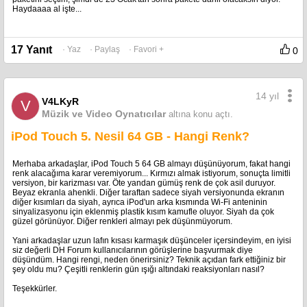
Haydaaaa al işte...
17 Yanıt
· Yaz
· Paylaş
· Favori +
0
14 yıl
V4LKyR
V
Müzik ve Video Oynatıcılar
altına konu açtı.
iPod Touch 5. Nesil 64 GB - Hangi Renk?
Merhaba arkadaşlar, iPod Touch 5 64 GB almayı düşünüyorum, fakat hangi
renk alacağıma karar veremiyorum... Kırmızı almak istiyorum, sonuçta limitli
versiyon, bir karizması var. Öte yandan gümüş renk de çok asil duruyor.
Beyaz ekranla ahenkli. Diğer taraftan sadece siyah versiyonunda ekranın
diğer kısımları da siyah, ayrıca iPod'un arka kısmında Wi-Fi anteninin
sinyalizasyonu için eklenmiş plastik kısım kamufle oluyor. Siyah da çok
güzel görünüyor. Diğer renkleri almayı pek düşünmüyorum.
Yani arkadaşlar uzun lafın kısası karmaşık düşünceler içersindeyim, en iyisi
siz değerli DH Forum kullanıcılarının görüşlerine başvurmak diye
düşündüm. Hangi rengi, neden önerirsiniz? Teknik açıdan fark ettiğiniz bir
şey oldu mu? Çeşitli renklerin gün ışığı altındaki reaksiyonları nasıl?
Teşekkürler.