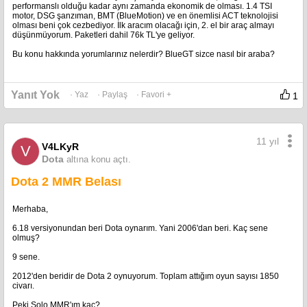
performanslı olduğu kadar aynı zamanda ekonomik de olması. 1.4 TSI
motor, DSG şanzıman, BMT (BlueMotion) ve en önemlisi ACT teknolojisi
olması beni çok cezbediyor. İlk aracım olacağı için, 2. el bir araç almayı
düşünmüyorum. Paketleri dahil 76k TL'ye geliyor.
Bu konu hakkında yorumlarınız nelerdir? BlueGT sizce nasıl bir araba?
Yanıt Yok
· Yaz
· Paylaş
· Favori +
1
11 yıl
V4LKyR
V
Dota
altına konu açtı.
Dota 2 MMR Belası
Merhaba,
6.18 versiyonundan beri Dota oynarım. Yani 2006'dan beri. Kaç sene
olmuş?
9 sene.
2012'den beridir de Dota 2 oynuyorum. Toplam attığım oyun sayısı 1850
civarı.
Peki Solo MMR'ım kaç?