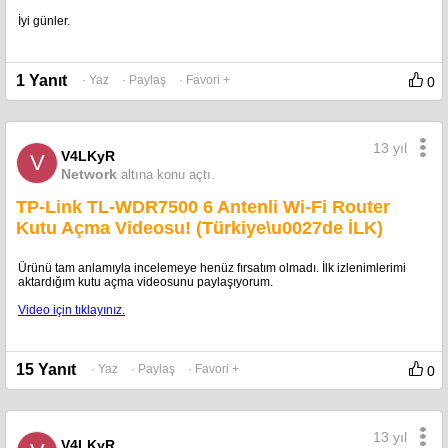
İyi günler.
1 Yanıt
· Yaz
· Paylaş
· Favori +
0
13 yıl
V4LKyR
V
Network
altına konu açtı.
TP-Link TL-WDR7500 6 Antenli Wi-Fi Router
Kutu Açma Videosu! (Türkiye\u0027de İLK)
Ürünü tam anlamıyla incelemeye henüz fırsatım olmadı. İlk izlenimlerimi
aktardığım kutu açma videosunu paylaşıyorum.
Video için tıklayınız.
15 Yanıt
· Yaz
· Paylaş
· Favori +
0
13 yıl
V4LKyR