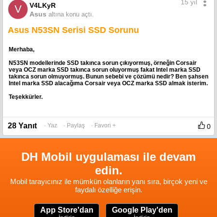
15 yıl
V4LKyR
V
Asus
altına konu açtı.
Asus N53SN Serisi SSD Sorunu
Merhaba,
N53SN modellerinde SSD takınca sorun çıkıyormuş, örneğin Corsair
veya OCZ marka SSD takınca sorun oluyormuş fakat Intel marka SSD
takınca sorun olmuyormuş. Bunun sebebi ve çözümü nedir? Ben şahsen
Intel marka SSD alacağıma Corsair veya OCZ marka SSD almak isterim.
Teşekkürler.
28 Yanıt
· Yaz
· Paylaş
· Favori +
0
DH Mobil uygulaması ile devam
edin.
Mobil tarayıcınız ile mümkün olanların yanı sıra, birçok yeni ve
faydalı özelliğe erişin.
App Store'dan
Google Play'den