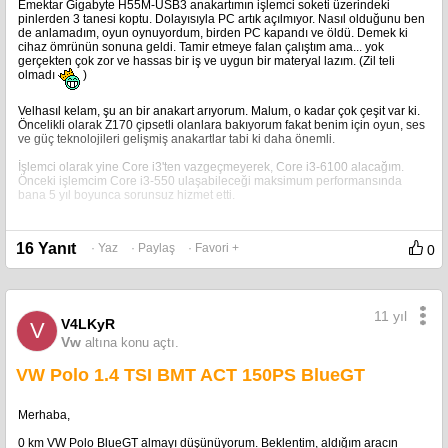
Emektar Gigabyte H55M-USB3 anakartımın işlemci soketi üzerindeki
pinlerden 3 tanesi koptu. Dolayısıyla PC artık açılmıyor. Nasıl olduğunu ben
de anlamadım, oyun oynuyordum, birden PC kapandı ve öldü. Demek ki
cihaz ömrünün sonuna geldi. Tamir etmeye falan çalıştım ama... yok
gerçekten çok zor ve hassas bir iş ve uygun bir materyal lazım. (Zil teli
olmadı
)
Velhasıl kelam, şu an bir anakart arıyorum. Malum, o kadar çok çeşit var ki.
Öncelikli olarak Z170 çipsetli olanlara bakıyorum fakat benim için oyun, ses
ve güç teknolojileri gelişmiş anakartlar tabi ki daha önemli.
İşlemci olarak yine Core i3'ten vazgeçmeyerek, Core i3-6100 alacağım.
Önceki işlemcim Core i3-550 ulaşabileceği maksimum performansında
bana 5 yıl boyunca sorunsuz hizmet etti.
Hangi anakartları tavsiye edersiniz?
16 Yanıt
· Yaz
· Paylaş
· Favori +
0
11 yıl
V4LKyR
V
Vw
altına konu açtı.
VW Polo 1.4 TSI BMT ACT 150PS BlueGT
Merhaba,
0 km VW Polo BlueGT almayı düşünüyorum. Beklentim, aldığım aracın