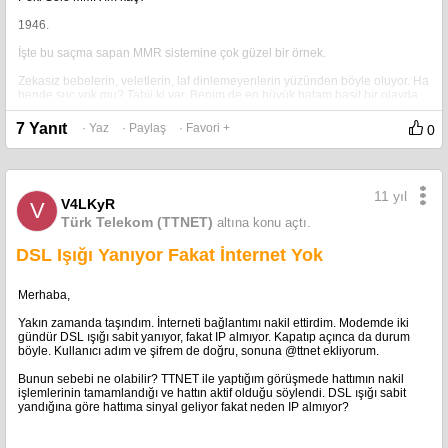
1946.
İşte bu saçma sapan MMR sistemine çok güzel bir örnek.
Zekasız bebelerin, veletlerin, laf dinlemeyenlerin yüzünden böyle oluyor. Ha
bende suç yok mu? Tabii ki var. Benim de en büyük hatam basit bir olayda
soğukkanlılığımı koruyamayıp çıldırmam ve oyunu salmam. Ama ne
yapayım, elimde değil. Çok sinirleniyorum. Sakinleşmek veya sakin kalmak
7 Yanıt
· Yaz
· Paylaş
· Favori +
0
için bir öneriniz varsa duymaktan memnun olurum.
Ne olursa olsun, ne kadar iyi olursanız olun, Dota sonuçta bir takım oyunu.
Takımda bozukluk varsa, kaybetmeniz kaçınılmaz oluyor.
11 yıl
V4LKyR
V
Almanya yenilince biz de yenik sayıldık hesabı. (1. Dünya Savaşı)
Türk Telekom (TTNET)
altına konu açtı.
DSL Işığı Yanıyor Fakat İnternet Yok
Merhaba,
Yakın zamanda taşındım. İnterneti bağlantımı nakil ettirdim. Modemde iki
gündür DSL ışığı sabit yanıyor, fakat IP almıyor. Kapatıp açınca da durum
böyle. Kullanıcı adım ve şifrem de doğru, sonuna @ttnet ekliyorum.
Bunun sebebi ne olabilir? TTNET ile yaptığım görüşmede hattımın nakil
işlemlerinin tamamlandığı ve hattın aktif olduğu söylendi. DSL ışığı sabit
yandığına göre hattıma sinyal geliyor fakat neden IP almıyor?