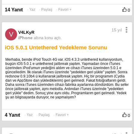
14 Yanıt
· Yaz
· Paylaş
· Favori +
0
15 yıl
V4LKyR
V
iPhone
altına konu açtı.
iOS 5.0.1 Untethered Yedekleme Sorunu
Merhaba, bende iPod Touch 4G var. iOS 4.3.3 untethered kullanıyordum,
bugün iOS 5.0.1 e untethered jailbreak yaptım. Yapmadan önce iTunes
üzerinden iPod'umun yedeğini aldım ve cihazı iTunes üzerinden 5.0.1 e
güncelledim. İlk olarak iTunes üzerinde "yedekten geri yükle" yaptım. Sonra
redsnow 0.9.10b4 ü kullanarak jailbreak yaptım. Hiç bir programım (Cydia
dan ve AppStore dan yüklediklerim) geri gelmedi. Fakat fotoğraflarım geldi.
Daha sonra iTunes üzerinden cihazı fabrika ayarlarına döndürdüm. Bu sefer
önce jailbreak yaptım, aynı metodla. Ardından iTunes üzerinde "yedekten
geri yükle" dedim. Sonuç yine aynı oldu. Programlarım geri gelmedi. Yedek
şu an bilgisayarda duruyor, ne yapmalıyım?
4 Yanıt
· Yaz
· Paylaş
· Favori +
0