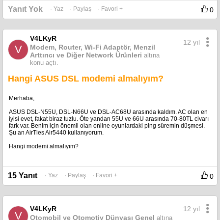
Yanıt Yok
· Yaz
· Paylaş
· Favori +
0
V4LKyR
12 yıl
V
Modem, Router, Wi-Fi Adaptör, Menzil
Arttırıcı ve Diğer Network Ürünleri
altına
konu açtı.
Hangi ASUS DSL modemi almalıyım?
Merhaba,
ASUS DSL-N55U, DSL-N66U ve DSL-AC68U arasında kaldım. AC olan en
iyisi evet, fakat biraz tuzlu. Öte yandan 55U ve 66U arasında 70-80TL civarı
fark var. Benim için önemli olan online oyunlardaki ping süremin düşmesi.
Şu an AirTies Air5440 kullanıyorum.
Hangi modemi almalıyım?
15 Yanıt
· Yaz
· Paylaş
· Favori +
0
12 yıl
V4LKyR
V
Otomobil ve Otomotiv Dünyası Genel
altına