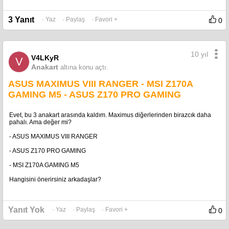
3 Yanıt
· Yaz
· Paylaş
· Favori +
0
10 yıl
V4LKyR
V
Anakart
altına konu açtı.
ASUS MAXIMUS VIII RANGER - MSI Z170A
GAMING M5 - ASUS Z170 PRO GAMING
Evet, bu 3 anakart arasında kaldım. Maximus diğerlerinden birazcık daha
pahalı. Ama değer mi?
- ASUS MAXIMUS VIII RANGER
- ASUS Z170 PRO GAMING
- MSI Z170A GAMING M5
Hangisini önerirsiniz arkadaşlar?
Yanıt Yok
· Yaz
· Paylaş
· Favori +
0