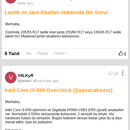
konu açtı.
Lastik ve Jant Ebatları Hakkında Bir Soru!
Merhaba,
Üzerinde 235/55 R17 lastik olan janta 255/60 R17 veya 245/45 R17 lastik
takılır mı? Maalesef jantın ebatlarını bilmiyorum.
8 Yanıt
· Yaz
· Paylaş
· Favori +
0
12 yıl
V4LKyR
V
İşlemci
altına konu açtı.
Intel Core i3-550 Overclock (Şaşıracaksınız)
Merhaba,
Intel Core i3-550 işlemcim ve Gigabyte H55M-USB3 (H55 çipset) anakartım
var. Normalde 4,5GHz seviyesinde kullanırım, 2 senedir bu böyle. Hiç
hardware hatası da almadım. Bugün bakalım nereye kadar çıkar bu iş diye
merak ettim, öyle bir yokladım.