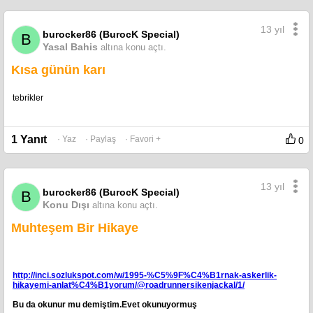
13 yıl
burocker86 (BurocK Special)
B
Yasal Bahis
altına konu açtı.
Kısa günün karı
tebrikler
1 Yanıt
· Yaz
· Paylaş
· Favori +
0
13 yıl
burocker86 (BurocK Special)
B
Konu Dışı
altına konu açtı.
Muhteşem Bir Hikaye
http://inci.sozlukspot.com/w/1995-%C5%9F%C4%B1rnak-askerlik-
hikayemi-anlat%C4%B1yorum/@roadrunnersikenjackal/1/
Bu da okunur mu demiştim.Evet okunuyormuş