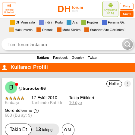
DH
Giriş
forum
Uygulama
Teknoloji
mini
Haberleri
ile
aç
Kayıt
DH Anasayfa
İndirim Kodu
Ara
Popüler
Foruma Git
Hakkımızda
Destek
Mobil Sürüm
Standart Site Görünümü
Bağlan:
Facebook
Google+
Twitter
Kullanıcı Profili
Notlar
B
@burocker86
17 Eylül 2010
Takip Ettikleri
Binbaşı
Tarihinde Katıldı
10 üye
Görüntülenme (
?
)
683 (Bu ay: 9)
13
Takip Et
takipçi
Ö.M.