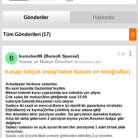
Gönderiler
Hakkında
2 yıl
burocker86 (BurocK Special)
B
Yemek ve Mekan Önerileri
altına konu açtı.
Kasap Selçuk Usta(Tadım Notum ve fotoğraflar)
Arkadaşlar herkese selamlar,
Bu ayın başında Gaziantep'teydim.
Mekan kalenin karşı çaprazında ara sokakta yer alıyor.
Çok salaş bir mekan.Ben gittiğimde saat 15:00
sularıydı.Sakindi.Akşamları sıra oluyor.
Sadece iki çeşit et mevcut.Bence iyi niyetli bir pazarlama stratejisi.
Et(külbastı) ve kıyma(Zırhta çekilmiş acısız adana gibi)
Her ikisinden birer porsiyon yedim .Tat gerçekten damakta kalıyor.
Ama bir daha gidersem 2 porsiyon kıyma yerim.Resmen bulgur gibi
dağılıyor.
Tablacı salatası ve açık ayran ikram.Her porsiyona 1 adet tırnak pide
veriyorlar.
Salata çok lezzetli ilkini yemek gelmeden bitirdim.2.yi istedim.