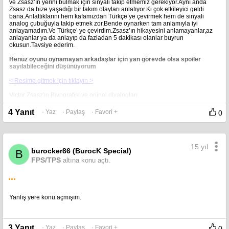
ve Zsasz’ın yerini bulmak için sinyali takip etmemiz gerekiyor.Aynı anda
Zsasz da bize yaşadığı bir takım olayları anlatıyor.Ki çok etkileyici geldi
bana.Anlattıklarını hem kafamızdan Türkçe’ye çevirmek hem de sinyali
analog çubuğuyla takip etmek zor.Bende oynarken tam anlamıyla iyi
anlayamadım.Ve Türkçe’ ye çevirdim.Zsasz’ın hikayesini anlamayanlar,az
anlayanlar ya da anlayıp da fazladan 5 dakikası olanlar buyrun
okusun.Tavsiye ederim.
Henüz oyunu oynamayan arkadaşlar için yan görevde olsa spoiler
sayılabileceğini düşünüyorum
< Resime gitmek için tıklayın >
Victor Zsasz'ın Biyografisi ve orjinal diyalogları
Videoyu izlemek için tıklayınız
4 Yanıt
· Yaz
· Paylaş
· Favori +
0
B:Batman
Z:Victor Zsasz
15 yıl
burocker86 (BurocK Special)
B
İLK GELEN TELEFON
FPS/TPS
Zsasz:Merhaba Batman sesimi tanıdın mı?
altına konu açtı.
Batman:Victor Zsasz
Z:Ta kendisi.Beni hatırladığına çok sevindim.Ben seni hiçbir zaman
...
unutmadım.Senin için çok özel bir oyun planladım Batman.Sadece senin
için olan bir oyun.Ring ring
Yanlış yere konu açmışım.
BİZİ YÖNLENDİRDİĞİ TELEFON
B:Konuş
Z:Sesin çok aceleci geliyor Batman .Bu iyi ,hem de çok iyi.Benim küçük
oyunumu çözmen için ona ihtiyacın olacak .Duymuş
3 Yanıt
· Yaz
· Paylaş
· Favori +
0