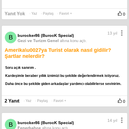
Yanıt Yok
· Yaz
· Paylaş
· Favori +
0
13 yıl
burocker86 (BurocK Special)
B
Gezi ve Turizm Genel
altına konu açtı.
Amerika\u0027ya Turist olarak nasıl gidilir?
Şartlar nelerdir?
Soru açık sanırım .
Kardeşimle beraber yıllık iznimizi bu şekilde değerlendirmek istiyoruz.
Daha önce bu şekilde giden arkadaşlar yardımcı olabilirlerse sevinirim.
2 Yanıt
· Yaz
· Paylaş
· Favori +
0
14 yıl
burocker86 (BurocK Special)
B
Fenerbahçe
altına konu açtı.