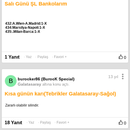
Salı Günü ŞL Bankolarım
432:A.Wien-A.Madrid:1-X
434:Marsilya-Napoli:1-X
435:.Milan-Barca:1-X
1 Yanıt
· Yaz
· Paylaş
· Favori +
0
13 yıl
burocker86 (BurocK Special)
B
Galatasaray
altına konu açtı.
Kısa günün karı(Tebrikler Galatasaray-Sağol)
Zararlı olabilir silindir.
18 Yanıt
· Yaz
· Paylaş
· Favori +
0