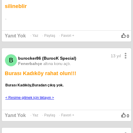
silineblir
.
Yanıt Yok
· Yaz
· Paylaş
· Favori +
0
13 yıl
burocker86 (BurocK Special)
B
Fenerbahçe
altına konu açtı.
Burası Kadıköy rahat olun!!!
Burası Kadıköy,Buradan çıkış yok.
< Resime gitmek için tıklayın >
Yanıt Yok
· Yaz
· Paylaş
· Favori +
0