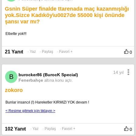
Gsnin Süper finalde ttarenada maç kazanmışlığı
yok.Sizce Kadıköy\u0027de 55000 kişi önünde
şansı var mı?
Elbette yok!!!
21 Yanıt
· Yaz
· Paylaş
· Favori +
0
14 yıl
burocker86 (BurocK Special)
B
Fenerbahçe
altına konu açtı.
zokoro
Bunlar insancıl (!) Hareketler KIRMIZI YOK devam !
< Resime gitmek için tıklayın >
102 Yanıt
· Yaz
· Paylaş
· Favori +
0