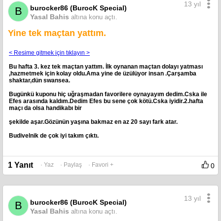
13 yıl
burocker86 (BurocK Special)
B
Yasal Bahis
altına konu açtı.
Yine tek maçtan yattım.
< Resime gitmek için tıklayın >
Bu hafta 3. kez tek maçtan yattım. İlk oynanan maçtan dolayı yatması
,hazmetmek için kolay oldu.Ama yine de üzülüyor insan .Çarşamba
shaktar,dün swansea.
Bugünkü kuponu hiç uğraşmadan favorilere oynayayım dedim.Cska ile
Efes arasında kaldım.Dedim Efes bu sene çok kötü.Cska iyidir.2.hafta
maçı da olsa handikabı bir
şekilde aşar.Gözünün yaşına bakmaz en az 20 sayı fark atar.
Budivelnik de çok iyi takım çıktı.
1 Yanıt
· Yaz
· Paylaş
· Favori +
0
13 yıl
burocker86 (BurocK Special)
B
Yasal Bahis
altına konu açtı.