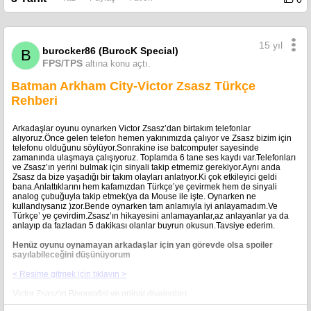
olabilirsin.Telefonlarım cevaplanırsa akılsız asalakların kurtulmalarını
sağlıyorum.
B: Kurtuluş mu ?.Onları öldürüyorsun
Z:Bu sadece bir bakış açısı.Örneğin benim bakış açıma göre karşımda
benden onları tedavi etmemi bekleyen 3 domuzcuk görüyorum.Onların
15 yıl
burocker86 (BurocK Special)
B
bakış açısından hayal edersek,onlarda farklı şeyleri görüyorlar.
B:Eğer onları incitirsen zsasz.Bende senin peşine düşerim.
FPS/TPS
altına konu açtı.
Z:Bahse varım.Yaparsın.Ama şimdilik önceliğimiz küçük
oyunumuz.Şimdi Arkham City’nin herhangi bir yerinde telefon
Batman Arkham City-Victor Zsasz Türkçe
çalacak.Biliyorum.Arkham City çok büyük bir yer.Ama onu
Rehberi
bulmalısın.Eğer zamanında bulamazsan domuzcukları öldürürüm.Ve
sakın aptalca bir şey yapmaya kalkışma.Bir arkadaşım bana
Blüdhaven’e kadar bütün yayın yapan sinyallerin sıçramasında yardımcı
Arkadaşlar oyunu oynarken Victor Zsasz’dan birtakım telefonlar
oldu.Beni asla bulamayacaksın.Şimdi telefonu kapa ve koşmaya
alıyoruz.Önce gelen telefon hemen yakınımızda çalıyor ve Zsasz bizim için
başla.Ring Ring Ring Ring
telefonu olduğunu söylüyor.Sonrakine ise batcomputer sayesinde
zamanında ulaşmaya çalışıyoruz. Toplamda 6 tane ses kaydı var.Telefonları
ve Zsasz’ın yerini bulmak için sinyali takip etmemiz gerekiyor.Aynı anda
1.SES KAYDI
Zsasz da bize yaşadığı bir takım olayları anlatıyor.Ki çok etkileyici geldi
Z:Sana ilk cinayetimi anlatmış mıydım Batman?Hayır mı?Eminim ki
bana.Anlattıklarını hem kafamızdan Türkçe’ye çevirmek hem de sinyali
farkındasındır.Ailem öldü. Ve ben çok zengin birisi oldum.Hem de çok
analog çubuğuyla takip etmek(ya da Mouse ile işte. Oynarken ne
zengin.Herşeye sahiptim.Ne istersem elde ediyordum.Şimdi bunun
kullandıysanız )zor.Bende oynarken tam anlamıyla iyi anlayamadım.Ve
kulağa çok imkansız geldiğini biliyorum.Ama ailemin ölümü daha büyük
Türkçe’ ye çevirdim.Zsasz’ın hikayesini anlamayanlar,az anlayanlar ya da
bir amaca hizmet etti.Ben onların savaşan etlerinin buz kesmesinde
anlayıp da fazladan 5 dakikası olanlar buyrun okusun.Tavsiye ederim.
zevkli bir deneyim yaşadım. (Bilmeyenler için:Zsasz’ın ailesi tekne
kazasında ölüyor)Ben bu insanların varlıklarını acımasız sefaletten
Henüz oyunu oynamayan arkadaşlar için yan görevde olsa spoiler
kurtarabilirmiydim.Hiçbir fikrim yoktu.
sayılabileceğini düşünüyorum
B:Şu an artık kendini durdurmalısın.
< Resime gitmek için tıklayın >
Z:Gerçekten mi?O zaman duracağım.Öbür telefonu
Victor Zsasz'ın Biyografisi ve orjinal diyalogları
bul.Batman.Görüşürüz.