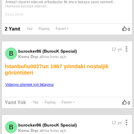
Antep'i ziyaret edecek arkadaşlar ilk önce buraya şans vermeli .
Herkese tavsiye ederim.
Ekim 2024
Et:230-TL
Kıyma:200-TL
2 Yanıt
· Yaz
· Paylaş
· Favori +
0
< Resime gitmek için tıklayın >
12 yıl
burocker86 (BurocK Special)
B
Konu Dışı
altına konu açtı.
< Resime gitmek için tıklayın >
İstanbul\u0027un 1967 yılındaki nostaljik
görüntüleri
< Resime gitmek için tıklayın >
Videoyu izlemek için tıklayınız
< Resime gitmek için tıklayın >
< Resime gitmek için tıklayın >
Yanıt Yok
· Yaz
· Paylaş
· Favori +
0
12 yıl
burocker86 (BurocK Special)
B
Konu Dışı
altına konu açtı.