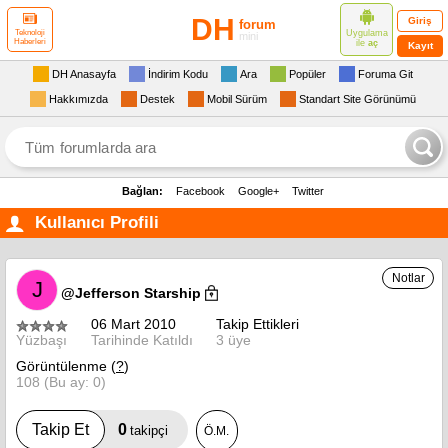
DH
Giriş
forum
Uygulama
Teknoloji
mini
Haberleri
ile
aç
Kayıt
DH Anasayfa
İndirim Kodu
Ara
Popüler
Foruma Git
Hakkımızda
Destek
Mobil Sürüm
Standart Site Görünümü
Bağlan:
Facebook
Google+
Twitter
Kullanıcı Profili
Notlar
J
@Jefferson Starship
06 Mart 2010
Takip Ettikleri
Yüzbaşı
Tarihinde Katıldı
3 üye
Görüntülenme (
?
)
108 (Bu ay: 0)
0
Takip Et
takipçi
Ö.M.