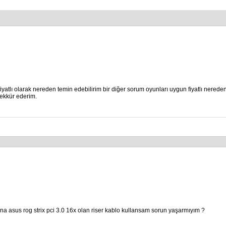
atlı olarak nereden temin edebilirim bir diğer sorum oyunları uygun fiyatlı nereden
şekkür ederim.
ına asus rog strix pci 3.0 16x olan riser kablo kullansam sorun yaşarmıyım ?