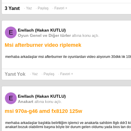
3 Yanıt
· Yaz
· Paylaş
· Favori +
Erellach (Hakan KUTLU)
E
Oyun Genel ve Diğer türler
altına konu açtı.
Msi afterburner video riplemek
merhaba arkadaşlar msi afterburner ile oyunlardan video alıyorum 30dkk lık 10
Yanıt Yok
· Yaz
· Paylaş
· Favori +
Erellach (Hakan KUTLU)
E
Anakart
altına konu açtı.
msi 970a-g46 amd fx8120 125w
merhaba arkadaşlar başlıkta belirttiğim işlemci ve anakarta sahibim 8gb ddr3
anakart bozuk olabilirmi başına böyle bir durum gelen oldumu yada bios tan dolay