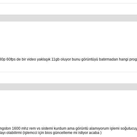
80p 60fps de bir video yaklaşık 11gb oluyor bunu görüntüyü batırmadan hangi progr
 kingston 1600 mhz rem vs sistemi kurdum ama görüntü alamıyorum işlemi soğutucu
ı olabilirmi (işlemcci için bios güncelleme mi istiyor acaba )