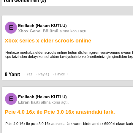
Erellach (Hakan KUTLU)
E
Xbox Genel Bölümü
altına konu açtı.
Xbox series x elder scrools online
Herkeze merhaba elder scrools online bütün dlc'leri içeren versiyonunu uygun fiy
cpu krizinden dolayı konsol aldım tavsiyeleriniz ve önerileriniz için şimdiden te
8 Yanıt
· Yaz
· Paylaş
· Favori +
Erellach (Hakan KUTLU)
E
Ekran kartı
altına konu açtı.
Pcie 4.0 16x ile Pcie 3.0 16x arasindaki fark.
Pcie 4.0 16x ile pcie 3.0 16x arasında fark varmı birde amd rx 6900xt ekran kart