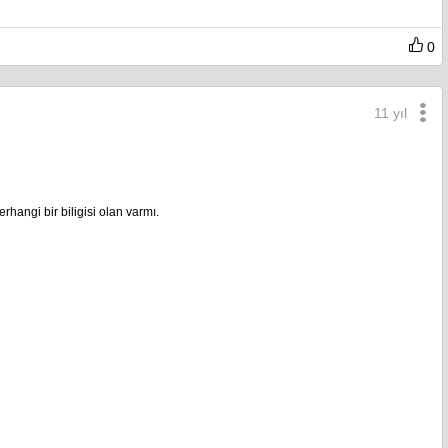
0
11 yıl
angi bir biligisi olan varmı.