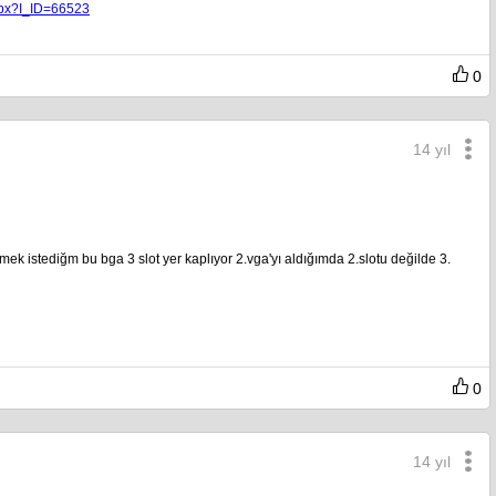
spx?I_ID=66523
0
14 yıl
stediğm bu bga 3 slot yer kaplıyor 2.vga'yı aldığımda 2.slotu değilde 3.
0
14 yıl