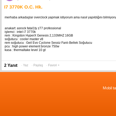
I7 3770K O.C. Hk.
merhaba arkadaşlar overclock yapmak istiyorum ama nasıl yapıldığını bilmiyorum 
anakart: asrock fatal1ty z77 professional
işlemci : intel i7 3770k
rem : Kingston HyperX Genesis 2,133MHZ 16GB
soğutucu : cooler master v8
rem soğutucu : Geil Evo Cyclone Sessiz Fanlı Bellek Soğutucu
pcu : high power element bronze 750w
kasa : thermaltake level 10 gt
2 Yanıt
· Yaz
· Paylaş
· Favori +
Mobil ta