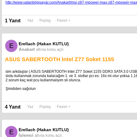
1 x USB 3.0 portu
http://www.vatanbilgisayar.com/Anakart/msi-z87-mpower-max-z87-mpower-max-
1 x HDMI
1 x VGA portu/Mini D-sub 15-pin harici monitör
1 x RJ45 LAN
3 x USB 2.0 portu
1 Yanıt
· Yaz
· Paylaş
· Favori +
Ses
THX TruStudio
EAX Advanced HD 5.0
Bütünleşik hoparlörler ve mikrofon
Erellach (Hakan KUTLU)
Pil
E
Anakart
altına konu açtı.
74 Whrs 8 Hücreli 5200 mAh
Güç Adaptörü
ASUS SABERTOOTH Intel Z77 Soket 1155
Çıkış :
19.5 Volt adaptör (7.7 Amper), 150 W
Giriş :
slm arkdaşlar ( ASUS SABERTOOTH Intel Z77 Soket 1155 DDR3 SATA 3.0 USB 3.0 
100 -240 V AC, 50/60 Hz evrensel
slotu kullanmak zorunda kalacağım 1. ve 3. slotlar pcı ex. 16x mi olur yoksa 1.16
Boyutlar
2.sorum kaç wat pcu kullanmalıyım sli olunca.
39.1 x 29.7 x 3 ~6 cm (E x B x Y)
Ağırlık
Şimdiden sağolun
(with 8 hücreli bataryayla) 3.92 kg
Güvenlik
Intel Anti-theft
LoJack
4 Yanıt
· Yaz
· Paylaş
· Favori +
Kensington kilidi
Erellach (Hakan KUTLU)
E
İşlemci
altına konu açtı.