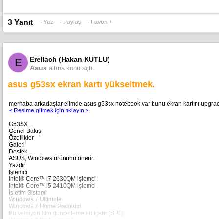
3 Yanıt
· Yaz
· Paylaş
· Favori +
Erellach (Hakan KUTLU)
E
Asus
altına konu açtı.
asus g53sx ekran kartı yükseltmek.
merhaba arkadaşlar elimde asus g53sx notebook var bunu ekran kartını upgrade 
< Resime gitmek için tıklayın >
G53SX
Genel Bakış
Özellikler
Galeri
Destek
ASUS, Windows ürününü önerir.
Yazdır
İşlemci
Intel® Core™ i7 2630QM işlemci
Intel® Core™ i5 2410QM işlemci
İşletim Sistemi
Windows 7 Ultimate
Windows 7 Home Premium
Bu versiyon tüm güncellemeleri içerir (SP1)