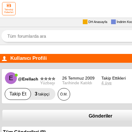
Teknoloji
Haberleri
DH Anasayfa
İndirim Ko
Kullanıcı Profili
E
26 Temmuz 2009
Takip Ettikleri
@Erellach
Yüzbaşı
Tarihinde Katıldı
4 üye
3
Takip Et
takipçi
Ö.M.
Gönderiler