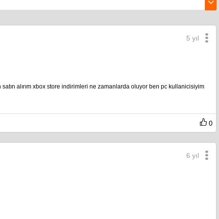
5 yıl
 satın alırım xbox store indirimleri ne zamanlarda oluyor ben pc kullanicisiyim
0
6 yıl