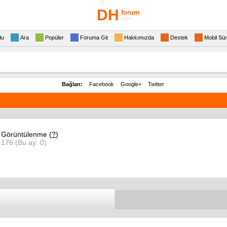
DH
forum
mini
du
Ara
Popüler
Foruma Git
Hakkımızda
Destek
Mobil Sü
Bağlan:
Facebook
Google+
Twitter
Görüntülenme (
?
)
176 (Bu ay: 0)