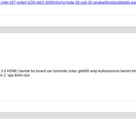
intel-z87-soket-1150-ddr3-3000mhz(oc)sata-30-usb-30-anakart/productdetails.a
HDMI ) bende bu board var üzerinde zotac gtx680 amp kullanıyorum benim bilmek i
x 2. vga 8xmi olur.