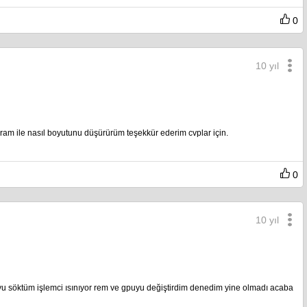
0
10 yıl
am ile nasıl boyutunu düşürürüm teşekkür ederim cvplar için.
0
10 yıl
yu söktüm işlemci ısınıyor rem ve gpuyu değiştirdim denedim yine olmadı acaba