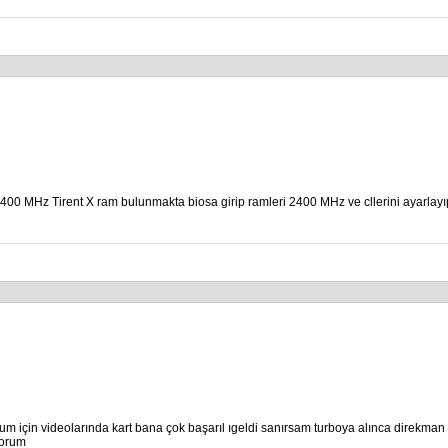
LED Arkadan Aydınlatma
 MHz Tirent X ram bulunmakta biosa girip ramleri 2400 MHz ve cllerini ayarlayıp bi
m için videolarında kart bana çok başarıl ıgeldi sanırsam turboya alınca direkman 
yorum