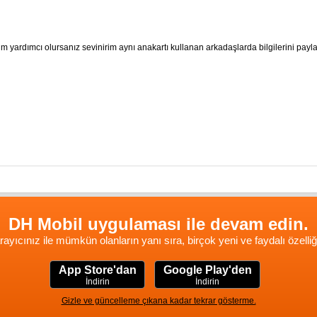
yardımcı olursanız sevinirim aynı anakartı kullanan arkadaşlarda bilgilerini payla
DH Mobil uygulaması ile devam edin.
rayıcınız ile mümkün olanların yanı sıra, birçok yeni ve faydalı özelliğ
App Store'dan
Google Play'den
İndirin
İndirin
Gizle ve güncelleme çıkana kadar tekrar gösterme.