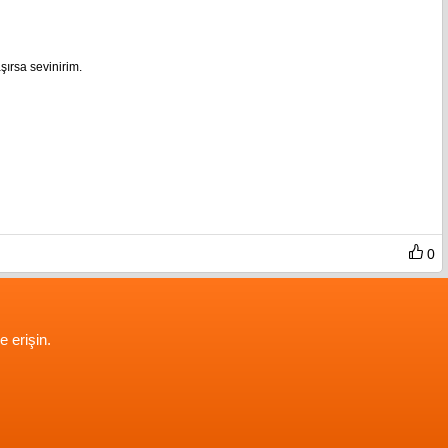
şırsa sevinirim.
0
e erişin.