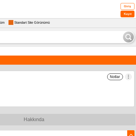
Giriş
Kayıt
rüm
Standart Site Görünümü
Notlar
Hakkında