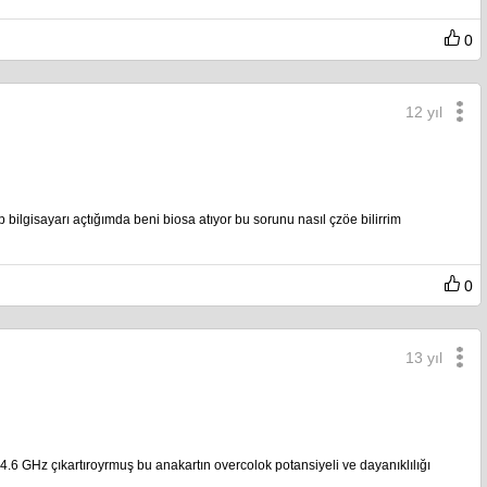
0
12 yıl
lgisayarı açtığımda beni biosa atıyor bu sorunu nasıl çzöe bilirrim
0
13 yıl
4.6 GHz çıkartıroyrmuş bu anakartın overcolok potansiyeli ve dayanıklılığı