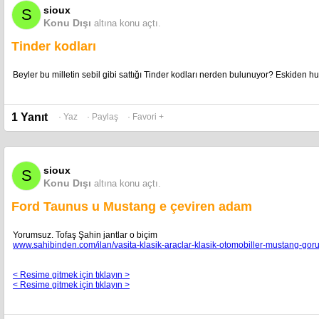
sioux
S
Konu Dışı
altına konu açtı.
Tinder kodları
Beyler bu milletin sebil gibi sattığı Tinder kodları nerden bulunuyor? Eskiden hu
1 Yanıt
· Yaz
· Paylaş
· Favori +
sioux
S
Konu Dışı
altına konu açtı.
Ford Taunus u Mustang e çeviren adam
Yorumsuz. Tofaş Şahin jantlar o biçim
www.sahibinden.com/ilan/vasita-klasik-araclar-klasik-otomobiller-mustang-gor
< Resime gitmek için tıklayın >
< Resime gitmek için tıklayın >