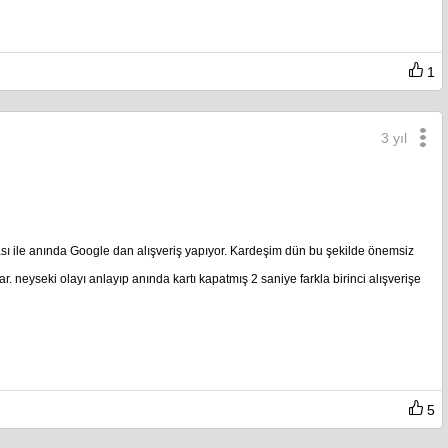
1
3 yıl
ası ile anında Google dan alışveriş yapıyor. Kardeşim dün bu şekilde önemsiz
ar. neyseki olayı anlayıp anında kartı kapatmış 2 saniye farkla birinci alışverişe
5