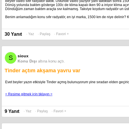
Beyler valeo sıfır radyatör taktık. Üstünde valeo yazıyor yani taktıktan sonra 15
Dönüş yolunda baktım gösterge 100c de klima kapalı iken 90 a iniyor klima açı
Döndüğüm zaman baktım araçta sıvı kalmamış. Takviye koydum radyatör un üst ta
Benim anlamadığım konu sıfır radyatör, en iyi marka, 1500 km de niye delinir?
30 Yanıt
· Yaz
· Paylaş
· Favori +
sioux
S
Konu Dışı
altına konu açtı.
Tinder açtım akşama yavru var
Evet beyler yazın etkisiyle Tinder açmış bulunuyorum yine sıradan elden geçiri
< Resime gitmek için tıklayın >
9 Yanıt
· Yaz
· Paylaş
· Favori +