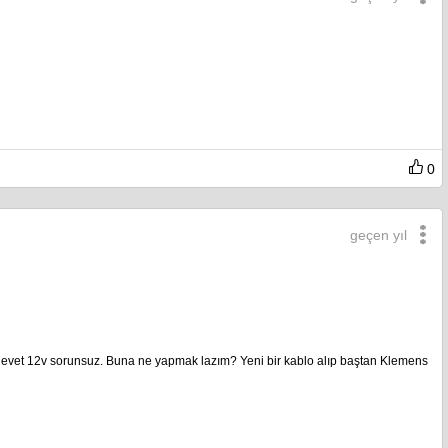
0
geçen yıl
çtüm evet 12v sorunsuz. Buna ne yapmak lazım? Yeni bir kablo alıp baştan Klemens