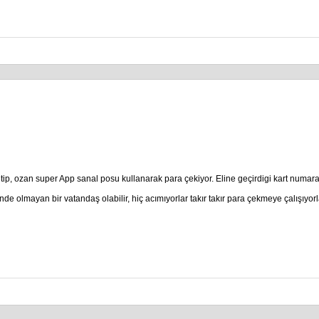
ip, ozan super App sanal posu kullanarak para çekiyor. Eline geçirdigi kart numar
nde olmayan bir vatandaş olabilir, hiç acımıyorlar takır takır para çekmeye çalışıyorl