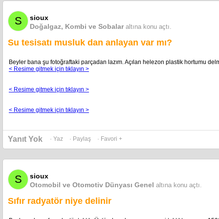
sioux
S
Doğalgaz, Kombi ve Sobalar
altına konu açtı.
Su tesisatı musluk dan anlayan var mı?
Beyler bana şu fotoğraftaki parçadan lazım. Açılan helezon plastik hortumu delm
< Resime gitmek için tıklayın >
< Resime gitmek için tıklayın >
< Resime gitmek için tıklayın >
Yanıt Yok
· Yaz
· Paylaş
· Favori +
sioux
S
Otomobil ve Otomotiv Dünyası Genel
altına konu açtı.
Sıfır radyatör niye delinir