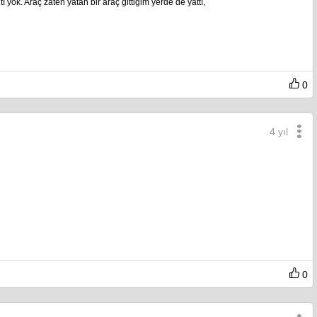
 yok. Araç zaten yatan bir araç gittiğim yerde de yattı,
0
4 yıl
0