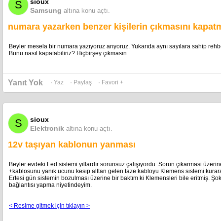
sioux
S
Samsung
altına konu açtı.
numara yazarken benzer kişilerin çıkmasını kapat
Beyler mesela bir numara yazıyoruz arıyoruz. Yukarıda aynı sayılara sahip rehberd
Bunu nasıl kapatabiliriz? Hiçbirşey çıkmasın
Yanıt Yok
· Yaz
· Paylaş
· Favori +
sioux
S
Elektronik
altına konu açtı.
12v taşıyan kablonun yanması
Beyler evdeki Led sistemi yıllardır sorunsuz çalışıyordu. Sorun çıkarmasi üzeri
+kablosunu yanık ucunu kesip alttan gelen taze kabloyu Klemens sistemi kurar
Ertesi gün sistemin bozulması üzerine bir baktım ki Klemensleri bile eritmiş. Şo
bağlantısı yapma niyetindeyim.
< Resime gitmek için tıklayın >