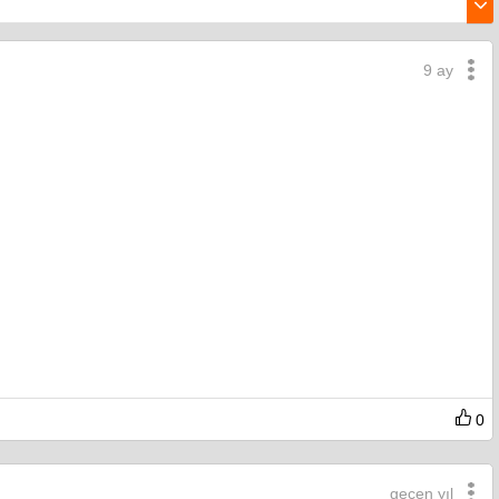
9 ay
0
geçen yıl