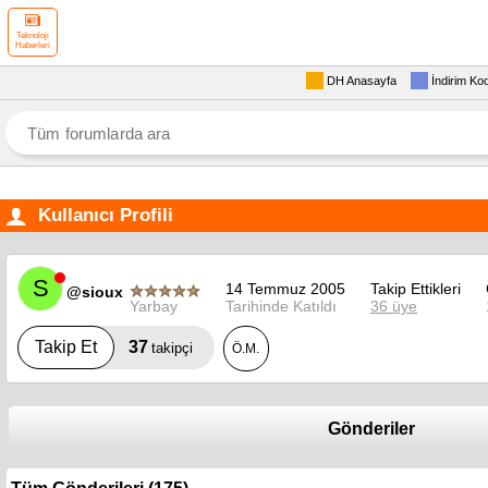
Teknoloji
Haberleri
DH Anasayfa
İndirim Ko
Kullanıcı Profili
S
14 Temmuz 2005
Takip Ettikleri
@sioux
Yarbay
Tarihinde Katıldı
36 üye
37
Takip Et
takipçi
Ö.M.
Gönderiler