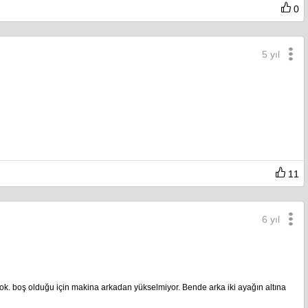
0
5 yıl
11
6 yıl
ok. boş olduğu için makina arkadan yükselmiyor. Bende arka iki ayağın altına