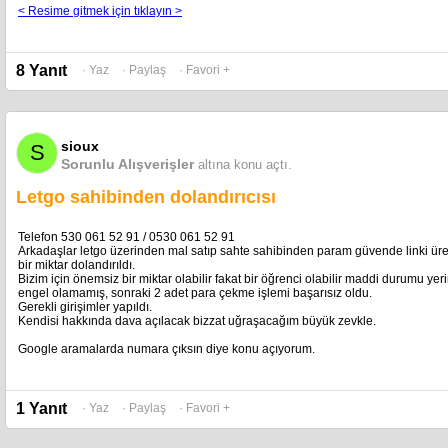
< Resime gitmek için tıklayın >
8 Yanıt
· Yaz
· Paylaş
· Favori +
sioux
S
Sorunlu Alışverişler
altına konu açtı.
Letgo sahibinden dolandırıcısı
Telefon 530 061 52 91 / 0530 061 52 91
Arkadaşlar letgo üzerinden mal satıp sahte sahibinden param güvende linki üret
bir miktar dolandırıldı.
Bizim için önemsiz bir miktar olabilir fakat bir öğrenci olabilir maddi durumu yeri
engel olamamış, sonraki 2 adet para çekme işlemi başarısız oldu.
Gerekli girişimler yapıldı.
Kendisi hakkında dava açılacak bizzat uğraşacağım büyük zevkle.
Google aramalarda numara çıksın diye konu açıyorum.
1 Yanıt
· Yaz
· Paylaş
· Favori +