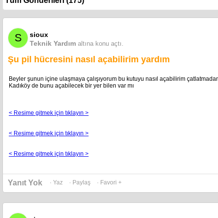
sioux
S
Teknik Yardım
altına konu açtı.
Şu pil hücresini nasıl açabilirim yardım
Beyler şunun içine ulaşmaya çalışıyorum bu kutuyu nasıl açabilirim çatlatmadan
Kadıköy de bunu açabilecek bir yer bilen var mı
< Resime gitmek için tıklayın >
< Resime gitmek için tıklayın >
< Resime gitmek için tıklayın >
Yanıt Yok
· Yaz
· Paylaş
· Favori +