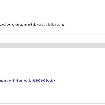
awei veriyordu. adam gittigidiyor da bile ilan açmış
unumlu-orijinal-sunfoof-lu-991921063/detay