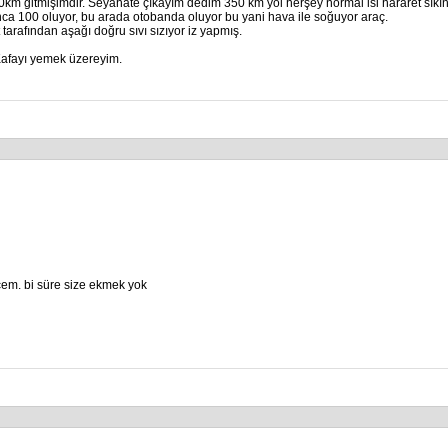
00km gitmişimdir. Seyahate çıkayım dedim 350 km yol herşey normal isi hararet sıkıntı
nca 100 oluyor, bu arada otobanda oluyor bu yani hava ile soğuyor araç.
rafından aşağı doğru sıvı sızıyor iz yapmış.
 Kafayı yemek üzereyim.
cem. bi süre size ekmek yok