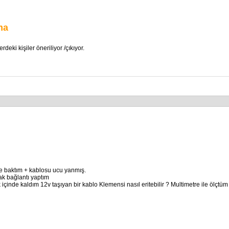
ma
eki kişiler öneriliyor /çıkıyor.
ne baktım + kablosu ucu yanmış.
ak bağlantı yaptım
k içinde kaldım 12v taşıyan bir kablo Klemensi nasıl eritebilir ? Multimetre ile öl