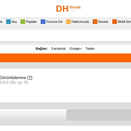
DH
forum
mini
du
Ara
Popüler
Foruma Git
Hakkımızda
Destek
Mobil Sü
Bağlan:
Facebook
Google+
Twitter
Görüntülenme (
?
)
1416 (Bu ay: 9)