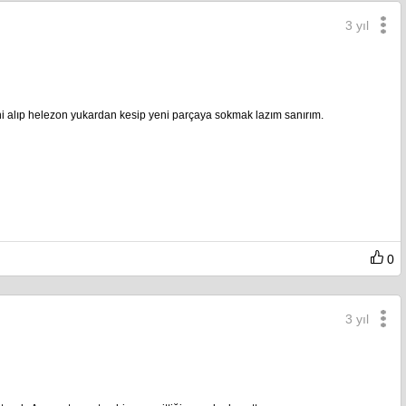
3 yıl
ini alıp helezon yukardan kesip yeni parçaya sokmak lazım sanırım.
0
3 yıl