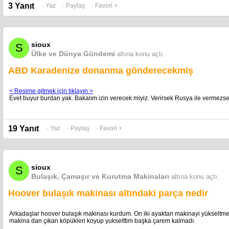
3 Yanıt
· Yaz
· Paylaş
· Favori +
sioux
S
Ülke ve Dünya Gündemi
altına konu açtı.
ABD Karadenize donanma gönderecekmiş
< Resime gitmek için tıklayın >
Evet buyur burdan yak. Bakalım izin verecek miyiz. Verirsek Rusya ile vermezse
19 Yanıt
· Yaz
· Paylaş
· Favori +
sioux
S
Bulaşık, Çamaşır ve Kurutma Makinaları
altına konu açtı.
Hoover bulaşık makinası altındaki parça nedir
Arkadaşlar hoover bulaşık makinası kurdum. On iki ayaktan makinayi yükseltme i
makina dan çıkan köpükleri koyup yukselttim başka çarem kalmadı.