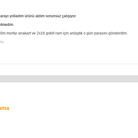
parayı yolladım ürünü aldım sorunsuz çalışıyor.
 etmedim.
0m mortar anakart ve 2x16 gskill ram için anlaştık o gün parasını gönderdim.
miş
mama