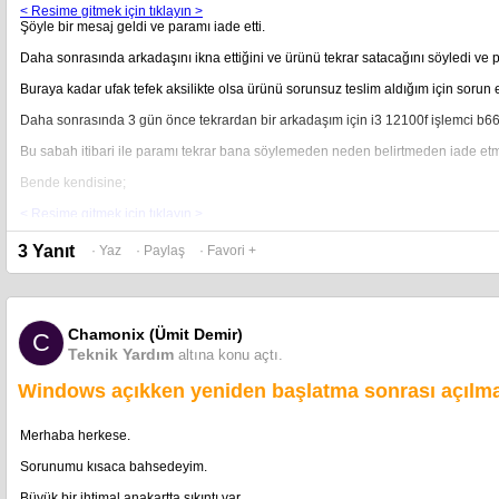
< Resime gitmek için tıklayın >
Şöyle bir mesaj geldi ve paramı iade etti.
Daha sonrasında arkadaşını ikna ettiğini ve ürünü tekrar satacağını söyledi ve 
Buraya kadar ufak tefek aksilikte olsa ürünü sorunsuz teslim aldığım için sorun
Daha sonrasında 3 gün önce tekrardan bir arkadaşım için i3 12100f işlemci b66
Bu sabah itibari ile paramı tekrar bana söylemeden neden belirtmeden iade et
Bende kendisine;
< Resime gitmek için tıklayın >
3 Yanıt
· Yaz
· Paylaş
· Favori +
Aynen böyle bir mesaj gönderdim ve iletilmedi.
Daha sonrasında forum üzerinden aynen bu konuşma geçti.
Taktiri sizlere bırakıyorum. Sadece dikkat etmenizi istiyorum.
< Resime gitmek için tıklayın >
Chamonix (Ümit Demir)
C
Teknik Yardım
altına konu açtı.
Windows açıkken yeniden başlatma sonrası açıl
Merhaba herkese.
Sorunumu kısaca bahsedeyim.
Büyük bir ihtimal anakartta sıkıntı var.