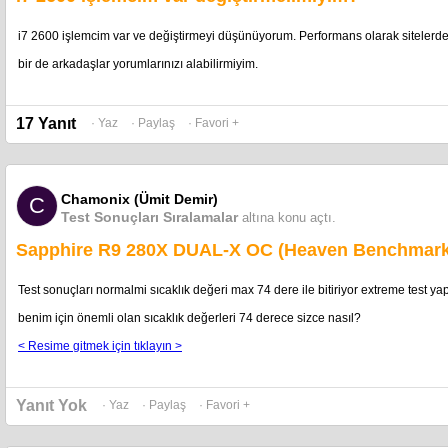
i7 2600 işlemcim var ve değiştirmeyi düşünüyorum. Performans olarak sitelerde f
bir de arkadaşlar yorumlarınızı alabilirmiyim.
17 Yanıt
· Yaz
· Paylaş
· Favori +
Chamonix (Ümit Demir)
C
Test Sonuçları Sıralamalar
altına konu açtı.
Sapphire R9 280X DUAL-X OC (Heaven Benchmark
Test sonuçları normalmi sıcaklık değeri max 74 dere ile bitiriyor extreme test ya
benim için önemli olan sıcaklık değerleri 74 derece sizce nasıl?
< Resime gitmek için tıklayın >
Yanıt Yok
· Yaz
· Paylaş
· Favori +