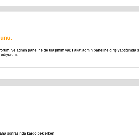
runu.
iyorum. Ve admin paneline de ulaşımım var. Fakat admin paneline giriş yaptığımda sa
a ediyorum.
Daha sonrasında kargo beklerken