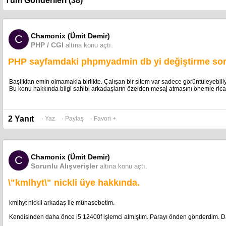
Chamonix (Ümit Demir)
C
PHP / CGI
altına konu açtı.
PHP sayfamdaki phpmyadmin db yi değiştirme so
Başlıktan emin olmamakla birlikte. Çalışan bir sitem var sadece görüntüleyebil
Bu konu hakkında bilgi sahibi arkadaşların özelden mesaj atmasını önemle ric
2 Yanıt
· Yaz
· Paylaş
· Favori +
Chamonix (Ümit Demir)
C
Sorunlu Alışverişler
altına konu açtı.
\"kmlhyt\" nickli üye hakkında.
kmlhyt nickli arkadaş ile münasebetim.
Kendisinden daha önce i5 12400f işlemci almıştım. Parayı önden gönderdim. 