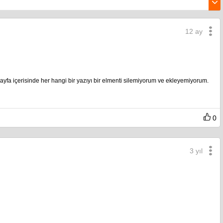
12 ay
yfa içerisinde her hangi bir yazıyı bir elmenti silemiyorum ve ekleyemiyorum.
0
3 yıl