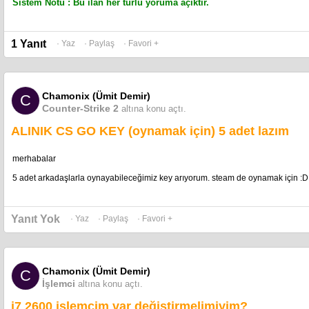
Sistem Notu : Bu ilan her türlü yoruma açıktır.
1 Yanıt
· Yaz
· Paylaş
· Favori +
Chamonix (Ümit Demir)
C
Counter-Strike 2
altına konu açtı.
ALINIK CS GO KEY (oynamak için) 5 adet lazım
merhabalar
5 adet arkadaşlarla oynayabileceğimiz key arıyorum. steam de oynamak için :D
Yanıt Yok
· Yaz
· Paylaş
· Favori +
Chamonix (Ümit Demir)
C
İşlemci
altına konu açtı.
i7 2600 işlemcim var değiştirmelimiyim?