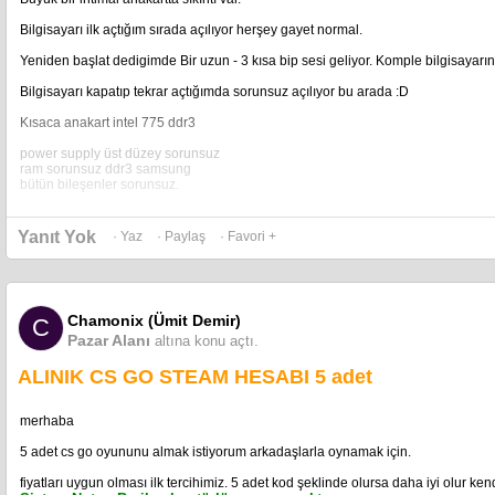
Bilgisayarı ilk açtığım sırada açılıyor herşey gayet normal.
Yeniden başlat dedigimde Bir uzun - 3 kısa bip sesi geliyor. Komple bilgisayarı
Bilgisayarı kapatıp tekrar açtığımda sorunsuz açılıyor bu arada :D
Kısaca anakart intel 775 ddr3
power supply üst düzey sorunsuz
ram sorunsuz ddr3 samsung
bütün bileşenler sorunsuz.
bir tek anakarttan süpheleniyorum.
Yanıt Yok
· Yaz
· Paylaş
· Favori +
Chamonix (Ümit Demir)
C
Pazar Alanı
altına konu açtı.
ALINIK CS GO STEAM HESABI 5 adet
merhaba
5 adet cs go oyununu almak istiyorum arkadaşlarla oynamak için.
fiyatları uygun olması ilk tercihimiz. 5 adet kod şeklinde olursa daha iyi olur ke