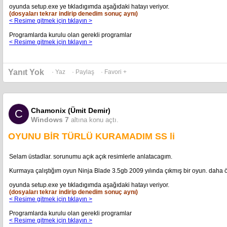
oyunda setup.exe ye tıkladıgımda aşağıdaki hatayı veriyor.
(dosyaları tekrar indirip denedim sonuç aynı)
< Resime gitmek için tıklayın >
Programlarda kurulu olan gerekli programlar
< Resime gitmek için tıklayın >
Yanıt Yok
· Yaz
· Paylaş
· Favori +
Chamonix (Ümit Demir)
C
Windows 7
altına konu açtı.
OYUNU BİR TÜRLÜ KURAMADIM SS li
Selam üstadlar. sorunumu açık açık resimlerle anlatacagım.
Kurmaya çalıştığım oyun Ninja Blade 3.5gb 2009 yılında çıkmış bir oyun. daha ö
oyunda setup.exe ye tıkladıgımda aşağıdaki hatayı veriyor.
(dosyaları tekrar indirip denedim sonuç aynı)
< Resime gitmek için tıklayın >
Programlarda kurulu olan gerekli programlar
< Resime gitmek için tıklayın >