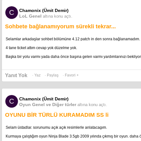
Chamonix (Ümit Demir)
C
LoL Genel
altına konu açtı.
Sohbete bağlanamıyorum sürekli tekrar...
Selamlar arkadaşlar sohbet bölümüne 4.12 patch in den sonra bağlanamadım.
4 tane ticket attım cevap yok düzelme yok.
Başka bir yolu varmı yada daha önce başına gelen varmı yardımlarınızı bekliyo
Yanıt Yok
· Yaz
· Paylaş
· Favori +
Chamonix (Ümit Demir)
C
Oyun Genel ve Diğer türler
altına konu açtı.
OYUNU BİR TÜRLÜ KURAMADIM SS li
Selam üstadlar. sorunumu açık açık resimlerle anlatacagım.
Kurmaya çalıştığım oyun Ninja Blade 3.5gb 2009 yılında çıkmış bir oyun. daha ö