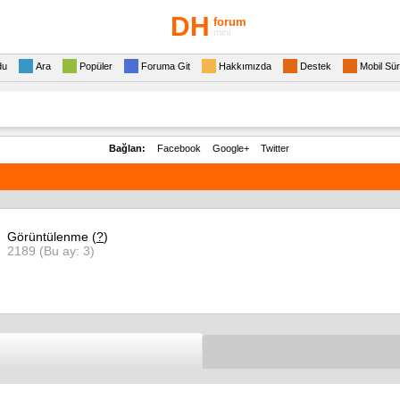
DH
forum
mini
du
Ara
Popüler
Foruma Git
Hakkımızda
Destek
Mobil Sü
Bağlan:
Facebook
Google+
Twitter
Görüntülenme (
?
)
2189 (Bu ay: 3)