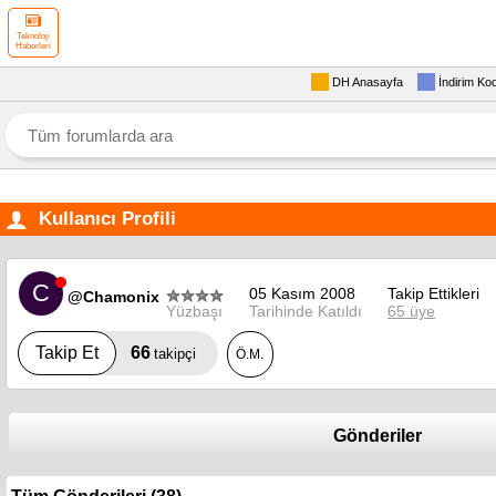
Teknoloji
Haberleri
DH Anasayfa
İndirim Ko
Kullanıcı Profili
C
05 Kasım 2008
Takip Ettikleri
@Chamonix
Yüzbaşı
Tarihinde Katıldı
65 üye
66
Takip Et
takipçi
Ö.M.
Gönderiler