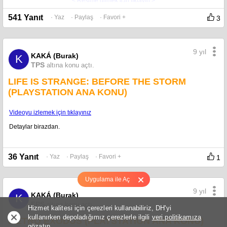
< Resime gitmek için tıklayın >
< Resime gitmek için tıklayın >
541 Yanıt
· Yaz
· Paylaş
· Favori +
3
< Resime gitmek için tıklayın >
< Resime gitmek için tıklayın >
9 yıl
KAKÁ (Burak)
K
TPS
altına konu açtı.
LIFE IS STRANGE: BEFORE THE STORM
(PLAYSTATION ANA KONU)
Videoyu izlemek için tıklayınız
Detaylar birazdan.
36 Yanıt
· Yaz
· Paylaş
· Favori +
1
Uygulama ile Aç
9 yıl
KAKÁ (Burak)
K
FPS
altına konu açtı.
Hizmet kalitesi için çerezleri kullanabiliriz, DH'yi
kullanırken depoladığımız çerezlerle ilgili
veri politikamıza
METRO EXODUS (PLAYSTATION ANA KONU)
gözatın.