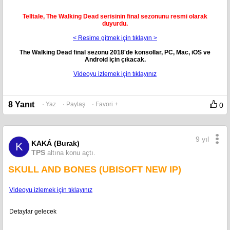
Telltale, The Walking Dead serisinin final sezonunu resmi olarak
duyurdu.
< Resime gitmek için tıklayın >
The Walking Dead final sezonu 2018'de konsollar, PC, Mac, iOS ve
Android için çıkacak.
Videoyu izlemek için tıklayınız
8 Yanıt
· Yaz
· Paylaş
· Favori +
0
9 yıl
KAKÁ (Burak)
K
TPS
altına konu açtı.
SKULL AND BONES (UBISOFT NEW IP)
Videoyu izlemek için tıklayınız
Detaylar gelecek