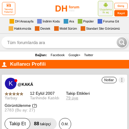
DH
Giriş
forum
Uygulama
Teknoloji
mini
Haberleri
ile
aç
Kayıt
DH Anasayfa
İndirim Kodu
Ara
Popüler
Foruma Git
Hakkımızda
Destek
Mobil Sürüm
Standart Site Görünümü
Bağlan:
Facebook
Google+
Twitter
Kullanıcı Profili
Notlar
K
@KAKÁ
12 Eylül 2007
Takip Ettikleri
Yarbay
Tarihinde Katıldı
79 üye
Görüntülenme (
?
)
2783 (Bu ay: 27)
88
Takip Et
takipçi
Ö.M.