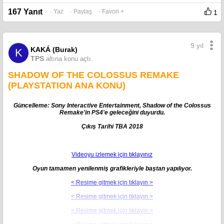
167 Yanıt
· Yaz
· Paylaş
· Favori +
1
9 yıl
KAKÁ (Burak)
K
TPS
altına konu açtı.
SHADOW OF THE COLOSSUS REMAKE
(PLAYSTATION ANA KONU)
Güncelleme: Sony Interactive Entertainment, Shadow of the Colossus
Remake'in PS4'e geleceğini duyurdu.
Çıkış Tarihi TBA 2018
Videoyu izlemek için tıklayınız
Oyun tamamen yenilenmiş grafikleriyle baştan yapılıyor.
< Resime gitmek için tıklayın >
< Resime gitmek için tıklayın >
< Resime gitmek için tıklayın >