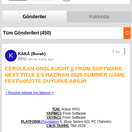
Gönderiler
Hakkında
3 ay
KAKÁ (Burak)
K
RPG
altına konu açtı.
CERULEAN ONSLAUGHT || FROM SOFTWARE
NEXT TITLE || 5 HAZİRAN 2026 SUMMER GAME
FEST\u0027TE DUYURULABİLİR
< Resime gitmek için tıklayın >
TÜR:
Action RPG
YAPIMCI:
From Software
YAYINCI:
From Software
PLATFORM:
Playstation
5, Xbox Series X|S, PC (Tahmin)
ÇIKIŞ TARİHİ:
TBA 2026