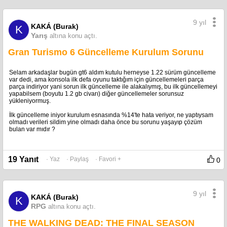
ya da Kadokawa tarafından herhangi bir resmi açıklama yapılmadı. Ancak
Summer Game Fest 2026, sadece birkaç hafta uzakta ve eğer sızıntılar
doğruysa, 5 Haziran akşamı tüm dünya FromSoftware’ın korsan RPG’siyle
9 yıl
KAKÁ (Burak)
K
tanışacak. Doğru çıksa da çıkmasa da, 30 milyon kopya satan Elden Ring’in
Yarış
yaratıcısının bir sonraki hamlesi oyun dünyasının en heyecanla beklenen
altına konu açtı.
duyurularından biri olmaya devam ediyor.
Gran Turismo 6 Güncelleme Kurulum Sorunu
KAYNAK:
https://www.gamermarkt.com/blog/tr/fromsoftware-korsan-oyunu-cerulean-
onslaught-sizinti-detaylar
Selam arkadaşlar bugün gt6 aldım kutulu herneyse 1.22 sürüm güncelleme
var dedi, ama konsola ilk defa oyunu taktığım için güncellemeleri parça
https://www.reddit.com/r/fromsoftware/comments/1t9at3b/the_original_cerul
parça indiriyor yani sorun ilk güncelleme ile alakalıymış, bu ilk güncellemeyi
ean_onslaught_leaker_posted_new
yapabilsem (boyutu 1.2 gb civarı) diğer güncellemeler sorunsuz
yükleniyormuş.
İlk güncelleme iniyor kurulum esnasında %14'te hata veriyor, ne yaptıysam
olmadı verileri sildim yine olmadı daha önce bu sorunu yaşayıp çözüm
bulan var mıdır ?
19 Yanıt
· Yaz
· Paylaş
· Favori +
0
9 yıl
KAKÁ (Burak)
K
RPG
altına konu açtı.
THE WALKING DEAD: THE FINAL SEASON