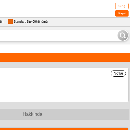
Giriş
Kayıt
rüm
Standart Site Görünümü
Notlar
Hakkında