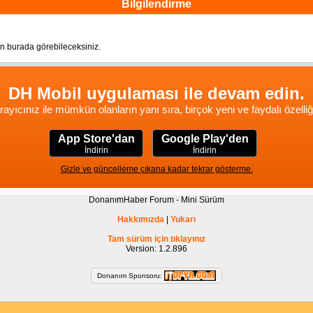
Bilgilendirme
n burada görebileceksiniz.
DH Mobil uygulaması ile devam edin.
rayıcınız ile mümkün olanların yanı sıra, birçok yeni ve faydalı özelliğ
App Store'dan
Google Play'den
İndirin
İndirin
Gizle ve güncelleme çıkana kadar tekrar gösterme.
DonanımHaber Forum - Mini Sürüm
Hakkımızda
|
Yukarı
Tam sürüm için tıklayınız
Version: 1.2.896
Donanım Sponsoru: