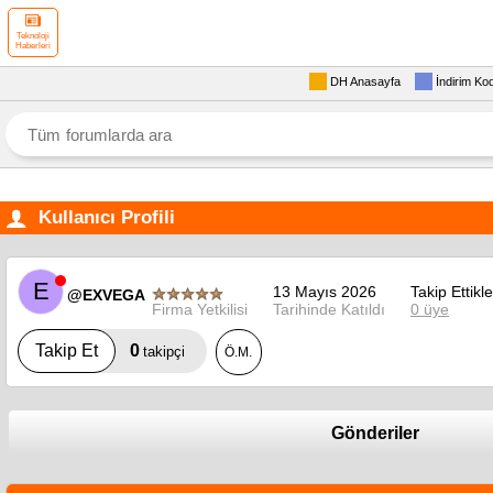
Teknoloji
Haberleri
DH Anasayfa
İndirim Ko
Kullanıcı Profili
E
13 Mayıs 2026
Takip Ettikle
@EXVEGA
Firma Yetkilisi
Tarihinde Katıldı
0 üye
0
Takip Et
takipçi
Ö.M.
Gönderiler