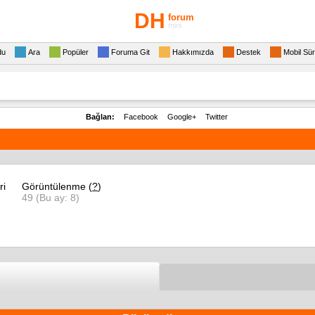
DH
forum
mini
du
Ara
Popüler
Foruma Git
Hakkımızda
Destek
Mobil Sü
Bağlan:
Facebook
Google+
Twitter
ri
Görüntülenme (
?
)
49 (Bu ay: 8)