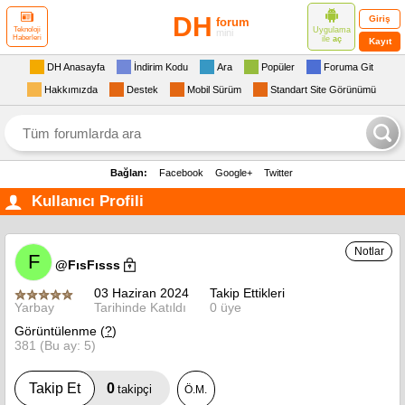
DH
Giriş
forum
Uygulama
Teknoloji
mini
Haberleri
ile
aç
Kayıt
DH Anasayfa
İndirim Kodu
Ara
Popüler
Foruma Git
Hakkımızda
Destek
Mobil Sürüm
Standart Site Görünümü
Bağlan:
Facebook
Google+
Twitter
Kullanıcı Profili
Notlar
F
@FısFısss
03 Haziran 2024
Takip Ettikleri
Yarbay
Tarihinde Katıldı
0 üye
Görüntülenme (
?
)
381 (Bu ay: 5)
0
Takip Et
takipçi
Ö.M.