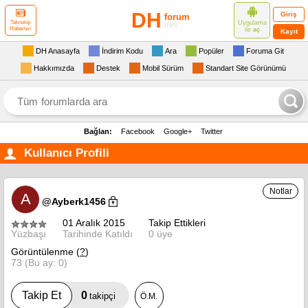
DH
Giriş
forum
Uygulama
Teknoloji
mini
Haberleri
ile
aç
Kayıt
DH Anasayfa
İndirim Kodu
Ara
Popüler
Foruma Git
Hakkımızda
Destek
Mobil Sürüm
Standart Site Görünümü
Bağlan:
Facebook
Google+
Twitter
Kullanıcı Profili
Notlar
A
@Ayberk1456
01 Aralık 2015
Takip Ettikleri
Yüzbaşı
Tarihinde Katıldı
0 üye
Görüntülenme (
?
)
73 (Bu ay: 0)
0
Takip Et
takipçi
Ö.M.