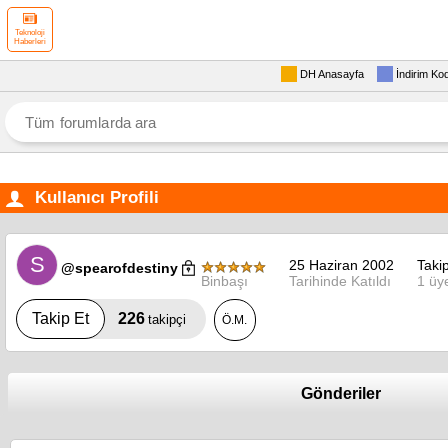
Teknoloji
Haberleri
DH Anasayfa
İndirim Ko
Kullanıcı Profili
S
25 Haziran 2002
Takip
@spearofdestiny
Binbaşı
Tarihinde Katıldı
1 üy
226
Takip Et
takipçi
Ö.M.
Gönderiler