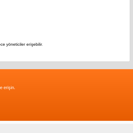
e yöneticiler erişebilir.
e erişin.