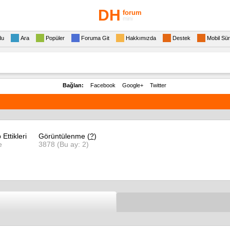
DH
forum
mini
du
Ara
Popüler
Foruma Git
Hakkımızda
Destek
Mobil Sü
Bağlan:
Facebook
Google+
Twitter
 Ettikleri
Görüntülenme (
?
)
e
3878 (Bu ay: 2)