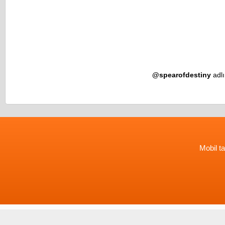
@spearofdestiny
adlı
Mobil ta