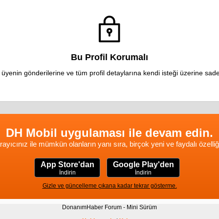
Bu Profil Korumalı
 üyenin gönderilerine ve tüm profil detaylarına kendi isteği üzerine sadec
DH Mobil uygulaması ile devam edin.
rayıcınız ile mümkün olanların yanı sıra, birçok yeni ve faydalı özelliğ
App Store'dan
Google Play'den
İndirin
İndirin
Gizle ve güncelleme çıkana kadar tekrar gösterme.
DonanımHaber Forum - Mini Sürüm