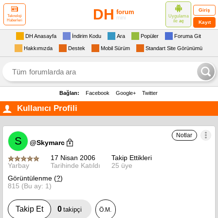
DH
Giriş
forum
Uygulama
Teknoloji
mini
Haberleri
ile
aç
Kayıt
DH Anasayfa
İndirim Kodu
Ara
Popüler
Foruma Git
Hakkımızda
Destek
Mobil Sürüm
Standart Site Görünümü
Bağlan:
Facebook
Google+
Twitter
Kullanıcı Profili
Notlar
S
@Skymarc
17 Nisan 2006
Takip Ettikleri
Yarbay
Tarihinde Katıldı
25 üye
Görüntülenme (
?
)
815 (Bu ay: 1)
0
Takip Et
takipçi
Ö.M.