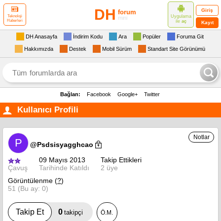
DH
Giriş
forum
Uygulama
Teknoloji
mini
Haberleri
ile
aç
Kayıt
DH Anasayfa
İndirim Kodu
Ara
Popüler
Foruma Git
Hakkımızda
Destek
Mobil Sürüm
Standart Site Görünümü
Bağlan:
Facebook
Google+
Twitter
Kullanıcı Profili
Notlar
P
@Psdsisyagghcao
09 Mayıs 2013
Takip Ettikleri
Çavuş
Tarihinde Katıldı
2 üye
Görüntülenme (
?
)
51 (Bu ay: 0)
0
Takip Et
takipçi
Ö.M.