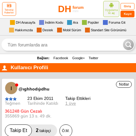
DH
Giriş
forum
Uygulama
Teknoloji
mini
Haberleri
ile
aç
Kayıt
DH Anasayfa
İndirim Kodu
Ara
Popüler
Foruma Git
Hakkımızda
Destek
Mobil Sürüm
Standart Site Görünümü
Bağlan:
Facebook
Google+
Twitter
Kullanıcı Profili
Notlar
ı
@ıghhodıjıdhu
23 Ekim 2011
Takip Ettikleri
Teğmen
Tarihinde Katıldı
1 üye
361248 Gün Cezalı
355869 gün 13 s. 49 dk.
2
Takip Et
takipçi
Ö.M.