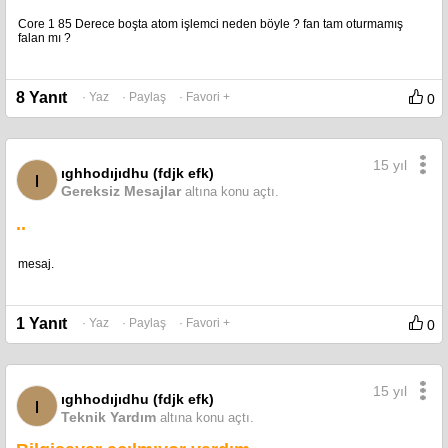
Core 1 85 Derece boşta atom işlemci neden böyle ? fan tam oturmamış
falan mı ?
8 Yanıt
· Yaz
· Paylaş
· Favori +
0
15 yıl
ıghhodıjıdhu (fdjk efk)
ı
Gereksiz Mesajlar
altına konu açtı.
..
mesaj.
1 Yanıt
· Yaz
· Paylaş
· Favori +
0
15 yıl
ıghhodıjıdhu (fdjk efk)
ı
Teknik Yardım
altına konu açtı.