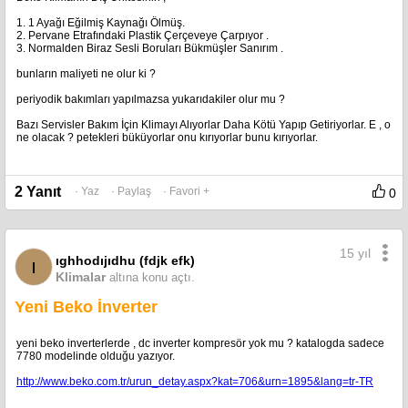
1. 1 Ayağı Eğilmiş Kaynağı Ölmüş.
2. Pervane Etrafındaki Plastik Çerçeveye Çarpıyor .
3. Normalden Biraz Sesli Boruları Bükmüşler Sanırım .
bunların maliyeti ne olur ki ?
periyodik bakımları yapılmazsa yukarıdakiler olur mu ?
Bazı Servisler Bakım İçin Klimayı Alıyorlar Daha Kötü Yapıp Getiriyorlar. E , o
ne olacak ? petekleri büküyorlar onu kırıyorlar bunu kırıyorlar.
2 Yanıt
· Yaz
· Paylaş
· Favori +
0
15 yıl
ıghhodıjıdhu (fdjk efk)
ı
Klimalar
altına konu açtı.
Yeni Beko İnverter
yeni beko inverterlerde , dc inverter kompresör yok mu ? katalogda sadece
7780 modelinde olduğu yazıyor.
http://www.beko.com.tr/urun_detay.aspx?kat=706&urn=1895&lang=tr-TR