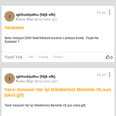
15 yıl
ıghhodıjıdhu (fdjk efk)
ı
Konu Dışı
altına konu açtı.
Yardımm
Beko Hotspot 2000 Watt İnfrared Isıcıtısın Lambası Kırıldı . Fiyatı Ne
Kadardır ?
Yanıt Yok
· Yaz
· Paylaş
· Favori +
0
15 yıl
ıghhodıjıdhu (fdjk efk)
ı
Konu Dışı
altına konu açtı.
Yarın Sınavım Var İyi Dilekleriniz Benimle OLsun
(okul.gif)
Yarın Sınavım Var İyi Dilekleriniz Benimle OLsun (okul.gif)