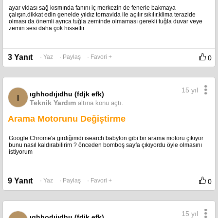
ayar vidası sağ kısmında fanını iç merkezin de fenerle bakmaya
çalışın.dikkat edin genelde yıldız tornavida ile açılır sıkılır.klima terazide
olması da önemli ayrıca tuğla zeminde olmaması gerekli tuğla duvar veye
zemin sesi daha çok hissettir
3 Yanıt
· Yaz
· Paylaş
· Favori +
0
15 yıl
ıghhodıjıdhu (fdjk efk)
ı
Teknik Yardım
altına konu açtı.
Arama Motorunu Değiştirme
Google Chrome'a girdiğimdi isearch babylon gibi bir arama motoru çıkıyor
bunu nasıl kaldırabilirim ? önceden bomboş sayfa çıkıyordu öyle olmasını
istiyorum
9 Yanıt
· Yaz
· Paylaş
· Favori +
0
15 yıl
ıghhodıjıdhu (fdjk efk)