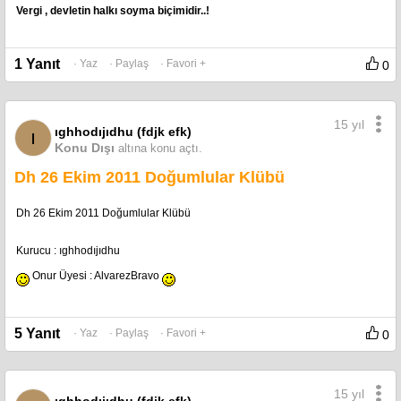
Vergi , devletin halkı soyma biçimidir..!
1 Yanıt
· Yaz
· Paylaş
· Favori +
0
15 yıl
ıghhodıjıdhu (fdjk efk)
ı
Konu Dışı
altına konu açtı.
Dh 26 Ekim 2011 Doğumlular Klübü
Dh 26 Ekim 2011 Doğumlular Klübü
Kurucu : ıghhodıjıdhu
Onur Üyesi : AlvarezBravo
5 Yanıt
· Yaz
· Paylaş
· Favori +
0
15 yıl
ıghhodıjıdhu (fdjk efk)