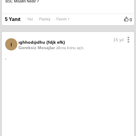
BSC Misafiri Nedir ?
5 Yanıt
· Yaz
· Paylaş
· Favori +
0
15 yıl
ıghhodıjıdhu (fdjk efk)
ı
Gereksiz Mesajlar
altına konu açtı.
.