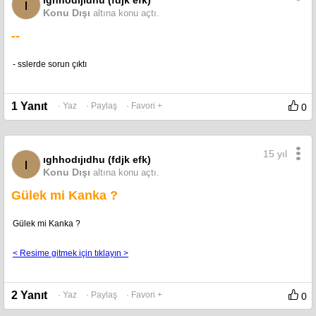
ı
Konu Dışı
altına konu açtı.
--
- sslerde sorun çıktı
1 Yanıt
· Yaz
· Paylaş
· Favori +
0
15 yıl
ıghhodıjıdhu (fdjk efk)
ı
Konu Dışı
altına konu açtı.
Gülek mi Kanka ?
Gülek mi Kanka ?
< Resime gitmek için tıklayın >
2 Yanıt
· Yaz
· Paylaş
· Favori +
0