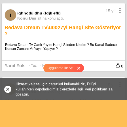
15 yıl
ıghhodıjıdhu (fdjk efk)
ı
Konu Dışı
altına konu açtı.
Bedava Dream Tv\u0027yi Hangi Site Gösteriyor
?
Bedava Dream Tv Canlı Yayını Hangi Sİteden İzlerim ? Bu Kanal Sadece
Konser Zamanı Mı Yayın Yapıyor ?
Yanıt Yok
· Yaz
· Paylaş
· Favori +
0
Uygulama ile Aç
Hizmet kalitesi için çerezleri kullanabiliriz, DH'yi
15 yıl
ıghhodıjıdhu (fdjk efk)
ı
kullanırken depoladığımız çerezlerle ilgili
veri politikamıza
Konu Dışı
altına konu açtı.
gözatın.
Flatcast\u0027ta Dj Anons Nasıl Yapılır ?
Nasıl Anons Yaparım İşte Şunun İsteği Geliyo bunun isteği geliyo gibi