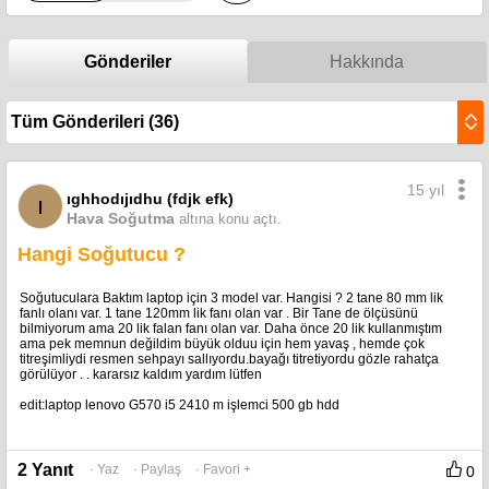
Gönderiler
Hakkında
15 yıl
ıghhodıjıdhu (fdjk efk)
ı
Hava Soğutma
altına konu açtı.
Hangi Soğutucu ?
Soğutuculara Baktım laptop için 3 model var. Hangisi ? 2 tane 80 mm lik
fanlı olanı var. 1 tane 120mm lik fanı olan var . Bir Tane de ölçüsünü
bilmiyorum ama 20 lik falan fanı olan var. Daha önce 20 lik kullanmıştım
ama pek memnun değildim büyük olduu için hem yavaş , hemde çok
titreşimliydi resmen sehpayı sallıyordu.bayağı titretiyordu gözle rahatça
görülüyor . . kararsız kaldım yardım lütfen
edit:laptop lenovo G570 i5 2410 m işlemci 500 gb hdd
2 Yanıt
· Yaz
· Paylaş
· Favori +
0