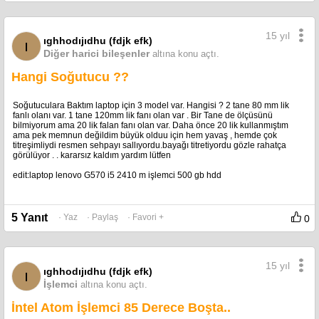
15 yıl
ıghhodıjıdhu (fdjk efk)
ı
Diğer harici bileşenler
altına konu açtı.
Hangi Soğutucu ??
Soğutuculara Baktım laptop için 3 model var. Hangisi ? 2 tane 80 mm lik
fanlı olanı var. 1 tane 120mm lik fanı olan var . Bir Tane de ölçüsünü
bilmiyorum ama 20 lik falan fanı olan var. Daha önce 20 lik kullanmıştım
ama pek memnun değildim büyük olduu için hem yavaş , hemde çok
titreşimliydi resmen sehpayı sallıyordu.bayağı titretiyordu gözle rahatça
görülüyor . . kararsız kaldım yardım lütfen
edit:laptop lenovo G570 i5 2410 m işlemci 500 gb hdd
5 Yanıt
· Yaz
· Paylaş
· Favori +
0
15 yıl
ıghhodıjıdhu (fdjk efk)
ı
İşlemci
altına konu açtı.
İntel Atom İşlemci 85 Derece Boşta..