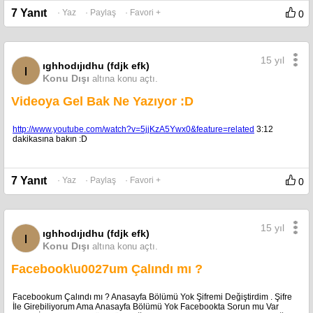
7 Yanıt
· Yaz
· Paylaş
· Favori +
0
15 yıl
ıghhodıjıdhu (fdjk efk)
ı
Konu Dışı
altına konu açtı.
Videoya Gel Bak Ne Yazıyor :D
http://www.youtube.com/watch?v=5jjKzA5Ywx0&feature=related
3:12
dakikasına bakın :D
7 Yanıt
· Yaz
· Paylaş
· Favori +
0
15 yıl
ıghhodıjıdhu (fdjk efk)
ı
Konu Dışı
altına konu açtı.
Facebook\u0027um Çalındı mı ?
Facebookum Çalındı mı ? Anasayfa Bölümü Yok Şifremi Değiştirdim . Şifre
İle Girebiliyorum Ama Anasayfa Bölümü Yok Facebookta Sorun mu Var