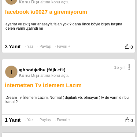
Konu Dışı
altına konu açtı.
facebook \u0027 a giremiyorum
ayarlar ve çıkış var anasayfa falan yok ? daha önce böyle bişey başına
gelen varmı ,çalındı mı
3 Yanıt
· Yaz
· Paylaş
· Favori +
0
15 yıl
ıghhodıjıdhu (fdjk efk)
ı
Konu Dışı
altına konu açtı.
İnternetten Tv İzlemem Lazım
Dream Tv İzlemem Lazım. Normal ( digiturk vb. olmayan ) tv de varmıdır bu
kanal ?
1 Yanıt
· Yaz
· Paylaş
· Favori +
0