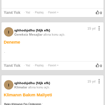
Yanıt Yok
· Yaz
· Paylaş
· Favori +
0
15 yıl
ıghhodıjıdhu (fdjk efk)
ı
Gereksiz Mesajlar
altına konu açtı.
Deneme
quote:
.
quote:
Yanıt Yok
· Yaz
· Paylaş
· Favori +
0
[bscfp=][Kunye=]
15 yıl
ıghhodıjıdhu (fdjk efk)
ı
Klimalar
altına konu açtı.
Klimanın Bakım Maliyeti
Beko Klimanın Dış Ünitesinin ;