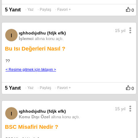
5 Yanıt
· Yaz
· Paylaş
· Favori +
0
15 yıl
ıghhodıjıdhu (fdjk efk)
ı
İşlemci
altına konu açtı.
Bu Isı Değerleri Nasıl ?
??
< Resime gitmek için tıklayın >
5 Yanıt
· Yaz
· Paylaş
· Favori +
0
15 yıl
ıghhodıjıdhu (fdjk efk)
ı
Konu Dışı Özel
altına konu açtı.
BSC Misafiri Nedir ?