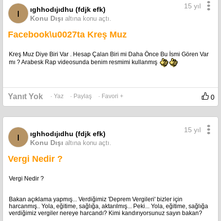
15 yıl
ıghhodıjıdhu (fdjk efk)
ı
Konu Dışı
altına konu açtı.
Facebook\u0027ta Kreş Muz
Kreş Muz Diye Biri Var . Hesap Çalan Biri mi Daha Önce Bu İsmi Gören Var
mı ? Arabesk Rap videosunda benim resmimi kullanmış
Yanıt Yok
· Yaz
· Paylaş
· Favori +
0
15 yıl
ıghhodıjıdhu (fdjk efk)
ı
Konu Dışı
altına konu açtı.
Vergi Nedir ?
Vergi Nedir ?
Bakan açıklama yapmış... Verdiğimiz 'Deprem Vergileri' bizler için
harcanmış.. Yola, eğitime, sağlığa, aktarılmış... Peki... Yola, eğitime, sağlığa
verdiğimiz vergiler nereye harcandı? Kimi kandırıyorsunuz sayın bakan?