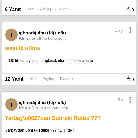
6 Yanıt
· Yaz
· Paylaş
· Favori +
0
15 yıl
ıghhodıjıdhu (fdjk efk)
ı
Klimalar
altına konu açtı.
9000lik Klima
9000 lik klimayı prize bağlasak olur mu ? tesisat eski
12 Yanıt
· Yaz
· Paylaş
· Favori +
0
15 yıl
ıghhodıjıdhu (fdjk efk)
ı
Konu Dışı
altına konu açtı.
Yarbay\u0027dan Sonraki Rütbe ???
Yarbay'dan Sonraki Rütbe ??? ( DH ' de )