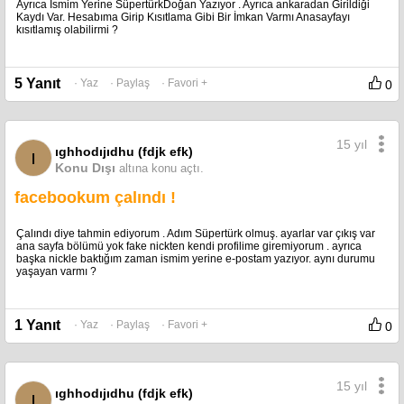
Ayrıca İsmim Yerine SüpertürkDoğan Yazıyor . Ayrıca ankaradan Girildiği
Kaydı Var. Hesabıma Girip Kısıtlama Gibi Bir İmkan Varmı Anasayfayı
kısıtlamış olabilirmi ?
5 Yanıt
· Yaz
· Paylaş
· Favori +
0
15 yıl
ıghhodıjıdhu (fdjk efk)
ı
Konu Dışı
altına konu açtı.
facebookum çalındı !
Çalındı diye tahmin ediyorum . Adım Süpertürk olmuş. ayarlar var çıkış var
ana sayfa bölümü yok fake nickten kendi profilime giremiyorum . ayrıca
başka nickle baktığım zaman ismim yerine e-postam yazıyor. aynı durumu
yaşayan varmı ?
1 Yanıt
· Yaz
· Paylaş
· Favori +
0
15 yıl
ıghhodıjıdhu (fdjk efk)
ı