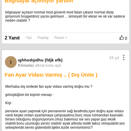
Bilgisayar açılmıyor yardım
bilgisayar açılıyor normal mod güvenli mod falan çıkıyor normal diyip
giriyorum hoşgeldiniz yazısı gelmiyor ... simsiyah bir ekran ve ok var sadece
neden olabilir ?
2 Yanıt
· Yaz
· Paylaş
· Favori +
0
15 yıl
ıghhodıjıdhu (fdjk efk)
ı
Klimalar
altına konu açtı.
Fan Ayar Vidası Varmış .. ( Dış Ünite )
Merhaba dış ünitede fan ayar vidası varmış doğru mu ?
görüştüğüm bir kişinin mesajı :
Kişi :
pervane ayarı yapmak için pervanenin sağ tarafında,içeri doğru ayar vidası
vardı keşke ordan ayarlamaya çalışsaydınız,burç veya rulmandan kaynaklı
birses olduğunu düşünüyorum.cihaz bakımsız ise ses yapar gaz eksik
olabilir.boru uzunluğu yersiz olabilir ayak altında lastik takoz olmayabilir.ses
sebepleridir.servis giderebilir.tşkler.sizde servismisiniz?