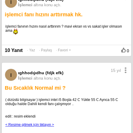
ı
İşlemci
altına konu açtı.
işlemci fanı hızını arttırmak hk.
işlemci fanının hızını nasıl arttırırım ? mavi ekran vs vs sakat işler olmasın
ama
10 Yanıt
· Yaz
· Paylaş
· Favori +
0
15 yıl
ıghhodıjıdhu (fdjk efk)
ı
İşlemci
altına konu açtı.
Bu Sıcaklık Normal mi ?
( dizüstü bilgisayar ) işlemci intel i5 Boşta 42 C Yükte 55 C Ayrıca 55 C
olduğu halde Dahili kendi fanı çalışmıyor ..
edit : resim eklendi
< Resime gitmek için tıklayın >