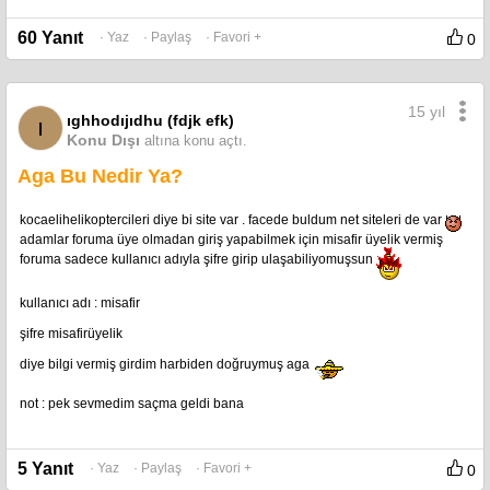
60 Yanıt
· Yaz
· Paylaş
· Favori +
0
15 yıl
ıghhodıjıdhu (fdjk efk)
ı
Konu Dışı
altına konu açtı.
Aga Bu Nedir Ya?
kocaelihelikoptercileri diye bi site var . facede buldum net siteleri de var
adamlar foruma üye olmadan giriş yapabilmek için misafir üyelik vermiş
foruma sadece kullanıcı adıyla şifre girip ulaşabiliyomuşsun
kullanıcı adı : misafir
şifre misafirüyelik
diye bilgi vermiş girdim harbiden doğruymuş aga
not : pek sevmedim saçma geldi bana
5 Yanıt
· Yaz
· Paylaş
· Favori +
0