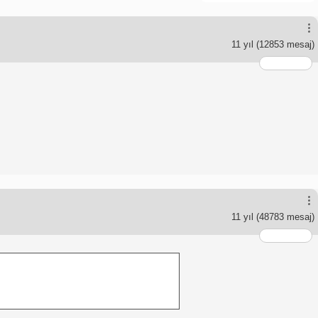
11 yıl
(12853 mesaj)
11 yıl
(48783 mesaj)