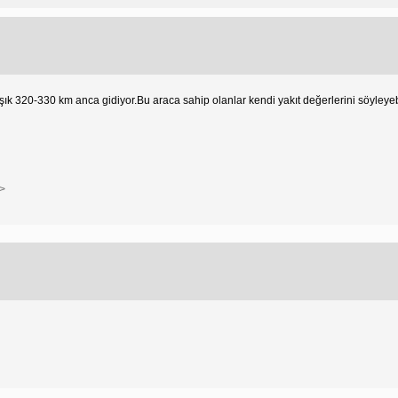
aşık 320-330 km anca gidiyor.Bu araca sahip olanlar kendi yakıt değerlerini söyleye
>