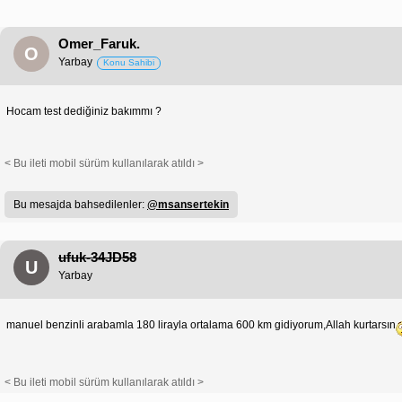
Omer_Faruk.
O
Yarbay
Konu Sahibi
Hocam test dediğiniz bakımmı ?
< Bu ileti mobil sürüm kullanılarak atıldı >
Bu mesajda bahsedilenler:
@msansertekin
ufuk-34JD58
U
Yarbay
manuel benzinli arabamla 180 lirayla ortalama 600 km gidiyorum,Allah kurtarsın
< Bu ileti mobil sürüm kullanılarak atıldı >