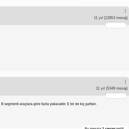
11 yıl
(12853 mesaj)
11 yıl
(5349 mesaj)
 segmenti araçlara göre fazla yakacaktır. E bir de kış şartları.
Bu mesaja
1 cevap
geldi.