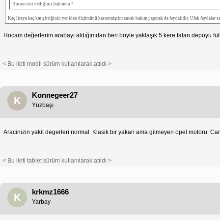
Hocam test dediğiniz bakımmı ?
Kaç liraya kaç km gittiğinin yeniden ölçümünü kastetmiştim ancak bakım yapmak da faydalıdır. Ufak faydalar sağl
Hocam değerlerim arabayı aldığımdan beri böyle yaklaşık 5 kere falan depoyu fu
< Bu ileti mobil sürüm kullanılarak atıldı >
Konnegeer27
K
Yüzbaşı
Aracinizin yakit degerleri normal. Klasik bir yakan ama gitmeyen opel motoru. Ca
< Bu ileti tablet sürüm kullanılarak atıldı >
krkmz1666
K
Yarbay