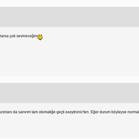
azarsa çok sevineceğim
anzımanı da sanırım tam otomatiğe geçti easytronic'ten. Eğer durum böyleyse normal B