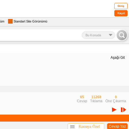
Giriş
Kayıt
rüm
Standart Site Görünümü
Bu Konuda
Aşağı Git
65
11268
0
Cevap
Tıklama
Öne Çıkarma
Konuya Özel
Cevap Yaz