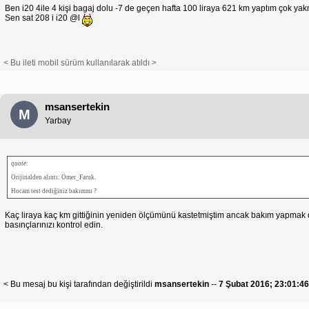
Ben i20 4ile 4 kişi bagaj dolu -7 de geçen hafta 100 liraya 621 km yaptım çok y
Sen sat 208 i i20 @l
< Bu ileti mobil sürüm kullanılarak atıldı >
msansertekin
M
Yarbay
quote:
Orijinalden alıntı: Omer_Faruk.
Hocam test dediğiniz bakımmı ?
Kaç liraya kaç km gittiğinin yeniden ölçümünü kastetmiştim ancak bakım yapmak da 
basınçlarınızı kontrol edin.
< Bu mesaj bu kişi tarafından değiştirildi
msansertekin
--
7 Şubat 2016; 23:01:4