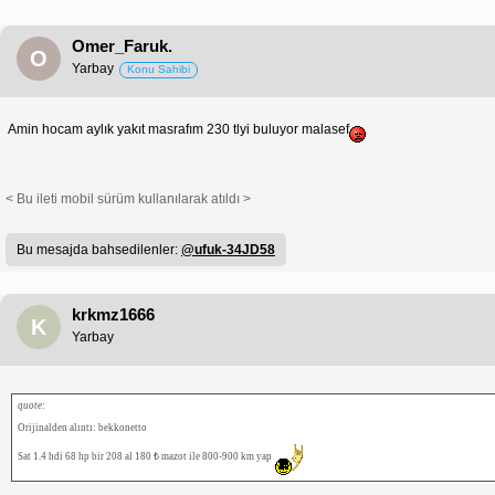
Omer_Faruk.
O
Yarbay
Konu Sahibi
Amin hocam aylık yakıt masrafım 230 tlyi buluyor malasef
< Bu ileti mobil sürüm kullanılarak atıldı >
Bu mesajda bahsedilenler:
@ufuk-34JD58
krkmz1666
K
Yarbay
quote:
Orijinalden alıntı: bekkonetto
Sat 1.4 hdi 68 hp bir 208 al 180 ₺ mazot ile 800-900 km yap