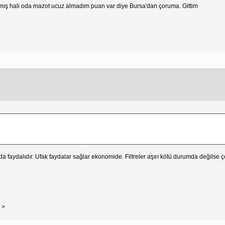
akmış hali oda mazot ucuz almadım puan var diye Bursa'dan çoruma. Gittim
faydalıdır. Ufak faydalar sağlar ekonomide. Filtreler aşırı kötü durumda değilse ço
6
>