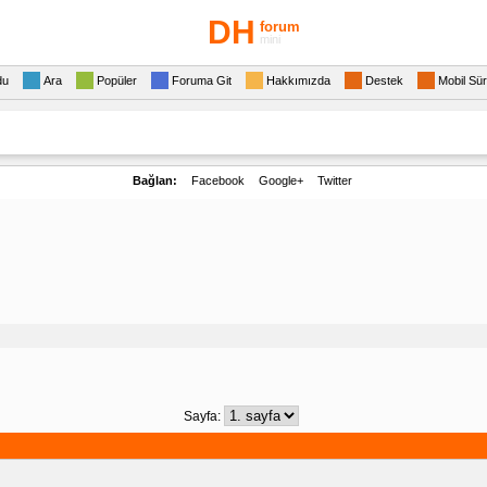
DH
forum
mini
du
Ara
Popüler
Foruma Git
Hakkımızda
Destek
Mobil Sü
Bağlan:
Facebook
Google+
Twitter
Sayfa: