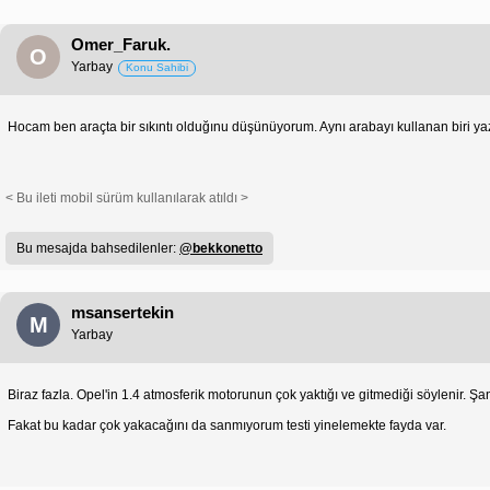
Omer_Faruk.
O
Yarbay
Konu Sahibi
Hocam ben araçta bir sıkıntı olduğınu düşünüyorum. Aynı arabayı kullanan biri y
< Bu ileti mobil sürüm kullanılarak atıldı >
Bu mesajda bahsedilenler:
@bekkonetto
msansertekin
M
Yarbay
Biraz fazla. Opel'in 1.4 atmosferik motorunun çok yaktığı ve gitmediği söylenir. Ş
Fakat bu kadar çok yakacağını da sanmıyorum testi yinelemekte fayda var.