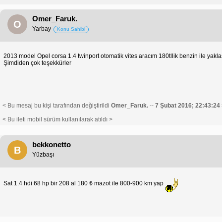
Omer_Faruk.
O
Yarbay
Konu Sahibi
2013 model Opel corsa 1.4 twinport otomatik vites aracım 180tllik benzin ile yakl
Şimdiden çok teşekkürler
< Bu mesaj bu kişi tarafından değiştirildi
Omer_Faruk.
--
7 Şubat 2016; 22:43:24
< Bu ileti mobil sürüm kullanılarak atıldı >
bekkonetto
B
Yüzbaşı
Sat 1.4 hdi 68 hp bir 208 al 180 ₺ mazot ile 800-900 km yap