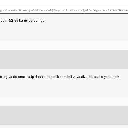
ar ekonomide. Filtreler aşırı kötü durumda değilse çok etkilemez ancak yağ etkiler. Yağ motorun kalbidir. Bir de mut
lledim 52-55 kuruş gördü hep
re lpg ya da araci satip daha ekonomik benzinli veya dizel blr araca yonelmek.