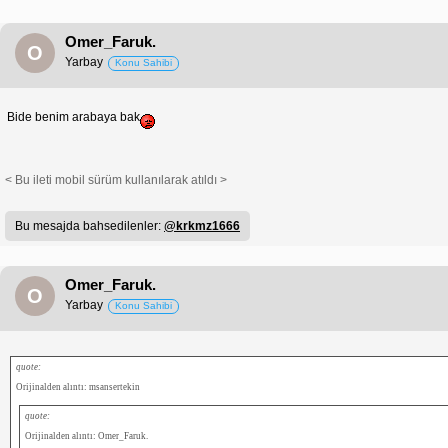
Omer_Faruk.
O
Yarbay
Konu Sahibi
Bide benim arabaya bak
< Bu ileti mobil sürüm kullanılarak atıldı >
Bu mesajda bahsedilenler:
@krkmz1666
Omer_Faruk.
O
Yarbay
Konu Sahibi
quote:
Orijinalden alıntı: msansertekin
quote:
Orijinalden alıntı: Omer_Faruk.