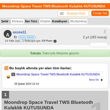
Moondrop Space Travel TWS Bluetooth Kulaklık KUTUSUNDA
Konuya Özel
Cevap Yaz
Şehir :
#Ankara
İlan Türü :
#Satılık
Kondisyon :
#Kullanılmış
axcea11
A
Er
2 yıl
(183 mesaj)
Konu Sahibi
14 Yıllık Üye, -1 Referans için
-1/5 Puan
Satışta:
Satıcıyla iletişime geçiniz.
Bu başlık altında yer alan tüm ilanlar;
Moondrop Space Travel TWS Bluetooth Kulaklık KUTUSUNDA
1
İlana Git
29 Şubat 2024 12:14
1
Moondrop Space Travel TWS Bluetooth
Kulaklık KUTUSUNDA