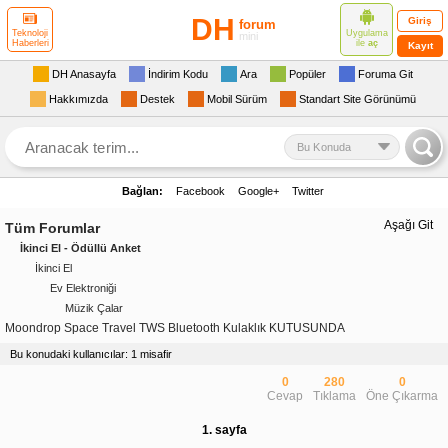
DH
Giriş
forum
Uygulama
Teknoloji
mini
ile
aç
Haberleri
Kayıt
DH Anasayfa
İndirim Kodu
Ara
Popüler
Foruma Git
Hakkımızda
Destek
Mobil Sürüm
Standart Site Görünümü
Bu Konuda
Bağlan:
Facebook
Google+
Twitter
Aşağı Git
Tüm Forumlar
İkinci El - Ödüllü Anket
İkinci El
Ev Elektroniği
Müzik Çalar
Moondrop Space Travel TWS Bluetooth Kulaklık KUTUSUNDA
Bu konudaki kullanıcılar: 1 misafir
0
280
0
Cevap
Tıklama
Öne Çıkarma
1. sayfa