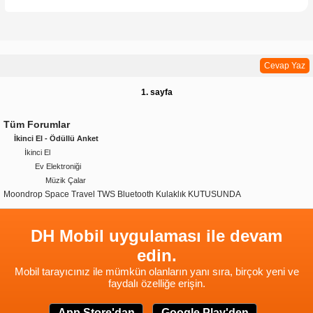
Cevap Yaz
1. sayfa
Tüm Forumlar
İkinci El - Ödüllü Anket
İkinci El
Ev Elektroniği
Müzik Çalar
Moondrop Space Travel TWS Bluetooth Kulaklık KUTUSUNDA
DH Mobil uygulaması ile devam
edin.
Mobil tarayıcınız ile mümkün olanların yanı sıra, birçok yeni ve
faydalı özelliğe erişin.
App Store'dan
Google Play'den