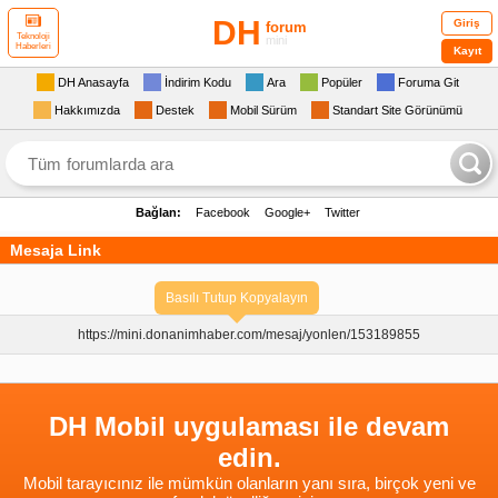
DH
Giriş
forum
Teknoloji
mini
Haberleri
Kayıt
DH Anasayfa
İndirim Kodu
Ara
Popüler
Foruma Git
Hakkımızda
Destek
Mobil Sürüm
Standart Site Görünümü
Bağlan:
Facebook
Google+
Twitter
Mesaja Link
Basılı Tutup Kopyalayın
https://mini.donanimhaber.com/
mesaj/yonlen/153189855
DH Mobil uygulaması ile devam
edin.
Mobil tarayıcınız ile mümkün olanların yanı sıra, birçok yeni ve