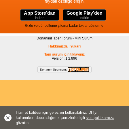
faydalı özelliğe erişin.
App Store'dan
Google Play'den
İndirin
İndirin
Gizle ve güncelleme çıkana kadar tekrar gösterme.
DonanımHaber Forum - Mini Sürüm
Hakkımızda
|
Yukarı
Tam sürüm için tıklayınız
Version: 1.2.896
Donanım Sponsoru:
Hizmet kalitesi için çerezleri kullanabiliriz, DH'yi
kullanırken depoladığımız çerezlerle ilgili
veri politikamıza
gözatın.