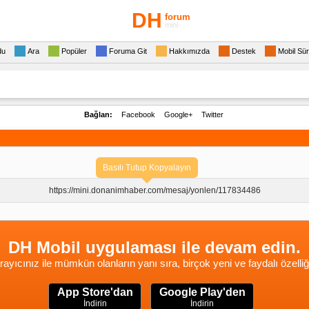
DH
forum
mini
du
Ara
Popüler
Foruma Git
Hakkımızda
Destek
Mobil Sü
Bağlan:
Facebook
Google+
Twitter
Basılı Tutup Kopyalayın
https://mini.donanimhaber.com/
mesaj/yonlen/117834486
DH Mobil uygulaması ile devam edin.
rayıcınız ile mümkün olanların yanı sıra, birçok yeni ve faydalı özelliğ
App Store'dan
Google Play'den
İndirin
İndirin