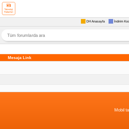
Teknoloji
Haberleri
DH Anasayfa
İndirim Ko
Mesaja Link
Mobil ta