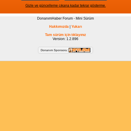
Gizle ve güncelleme çıkana kadar tekrar gösterme.
DonanımHaber Forum - Mini Sürüm
Hakkımızda
|
Yukarı
Tam sürüm için tıklayınız
Version: 1.2.896
Donanım Sponsoru: