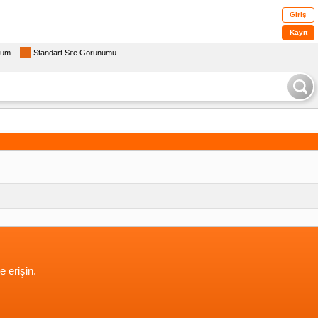
Giriş
Kayıt
rüm
Standart Site Görünümü
e erişin.