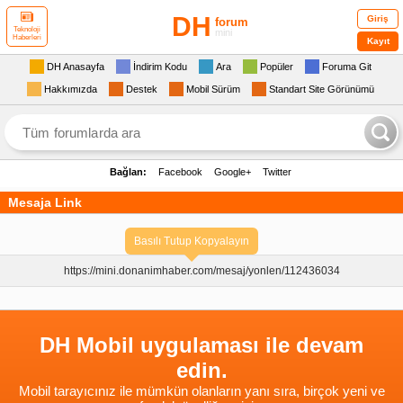
DH
Giriş
forum
Teknoloji
mini
Haberleri
Kayıt
DH Anasayfa
İndirim Kodu
Ara
Popüler
Foruma Git
Hakkımızda
Destek
Mobil Sürüm
Standart Site Görünümü
Bağlan:
Facebook
Google+
Twitter
Mesaja Link
Basılı Tutup Kopyalayın
https://mini.donanimhaber.com/
mesaj/yonlen/112436034
DH Mobil uygulaması ile devam
edin.
Mobil tarayıcınız ile mümkün olanların yanı sıra, birçok yeni ve