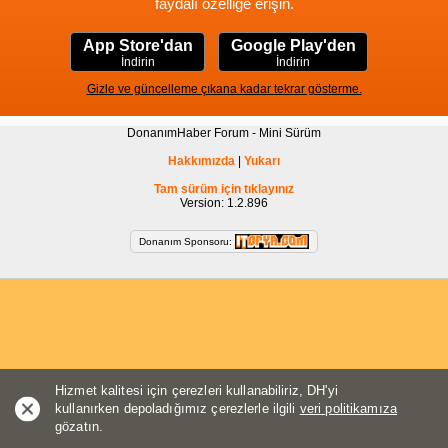
faydalı özelliğe erişin.
App Store'dan
Google Play'den
İndirin
İndirin
Gizle ve güncelleme çıkana kadar tekrar gösterme.
DonanımHaber Forum - Mini Sürüm
Hakkımızda
|
Yukarı
Tam sürüm için tıklayınız
Version: 1.2.896
Donanım Sponsoru:
Hizmet kalitesi için çerezleri kullanabiliriz, DH'yi
kullanırken depoladığımız çerezlerle ilgili
veri politikamıza
gözatın.