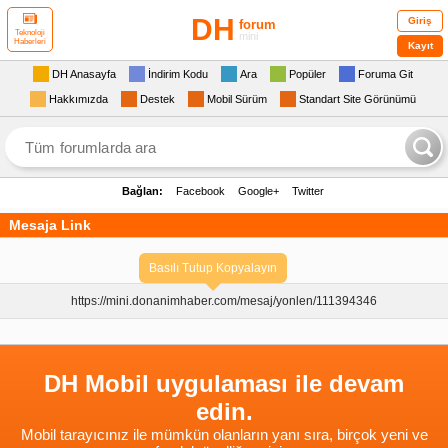
DH
Giriş
forum
Teknoloji
mini
Haberleri
Kayıt
DH Anasayfa
İndirim Kodu
Ara
Popüler
Foruma Git
Hakkımızda
Destek
Mobil Sürüm
Standart Site Görünümü
Bağlan:
Facebook
Google+
Twitter
Mesaja Link
Basılı Tutup Kopyalayın
https://mini.donanimhaber.com/
mesaj/yonlen/111394346
DH Mobil uygulaması ile devam
edin.
Mobil tarayıcınız ile mümkün olanların yanı sıra, birçok yeni ve