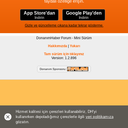
faydalı özelliğe erişin.
App Store'dan
Google Play'den
İndirin
İndirin
Gizle ve güncelleme çıkana kadar tekrar gösterme.
DonanımHaber Forum - Mini Sürüm
Hakkımızda
|
Yukarı
Tam sürüm için tıklayınız
Version: 1.2.896
Donanım Sponsoru:
Hizmet kalitesi için çerezleri kullanabiliriz, DH'yi
kullanırken depoladığımız çerezlerle ilgili
veri politikamıza
gözatın.