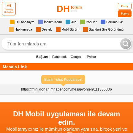
DH
Giriş
forum
Teknoloji
mini
Haberleri
Kayıt
DH Anasayfa
İndirim Kodu
Ara
Popüler
Foruma Git
Hakkımızda
Destek
Mobil Sürüm
Standart Site Görünümü
Bağlan:
Facebook
Google+
Twitter
Mesaja Link
Basılı Tutup Kopyalayın
https://mini.donanimhaber.com/
mesaj/yonlen/111356336
DH Mobil uygulaması ile devam
edin.
Mobil tarayıcınız ile mümkün olanların yanı sıra, birçok yeni ve