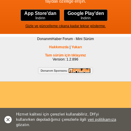
faydalı özelliğe erişin.
App Store'dan
Google Play'den
İndirin
İndirin
Gizle ve güncelleme çıkana kadar tekrar gösterme.
DonanımHaber Forum - Mini Sürüm
Hakkımızda
|
Yukarı
Tam sürüm için tıklayınız
Version: 1.2.896
Donanım Sponsoru:
Hizmet kalitesi için çerezleri kullanabiliriz, DH'yi
kullanırken depoladığımız çerezlerle ilgili
veri politikamıza
gözatın.