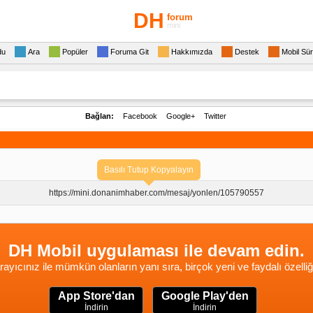
DH
forum
mini
du
Ara
Popüler
Foruma Git
Hakkımızda
Destek
Mobil Sü
Bağlan:
Facebook
Google+
Twitter
Basılı Tutup Kopyalayın
https://mini.donanimhaber.com/
mesaj/yonlen/105790557
DH Mobil uygulaması ile devam edin.
rayıcınız ile mümkün olanların yanı sıra, birçok yeni ve faydalı özelliğ
App Store'dan
Google Play'den
İndirin
İndirin