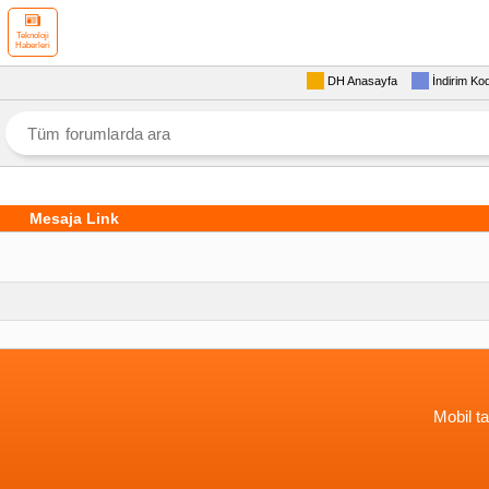
Teknoloji
Haberleri
DH Anasayfa
İndirim Ko
Mesaja Link
Mobil ta