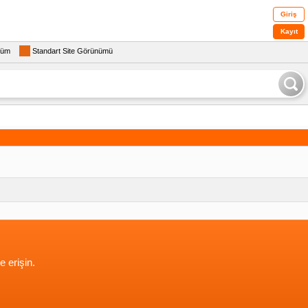
Giriş
Kayıt
rüm
Standart Site Görünümü
e erişin.