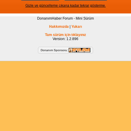
Gizle ve güncelleme çıkana kadar tekrar gösterme.
DonanımHaber Forum - Mini Sürüm
Hakkımızda
|
Yukarı
Tam sürüm için tıklayınız
Version: 1.2.896
Donanım Sponsoru: