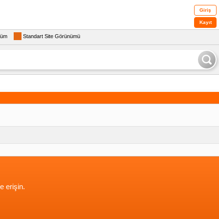
Giriş
Kayıt
rüm
Standart Site Görünümü
e erişin.