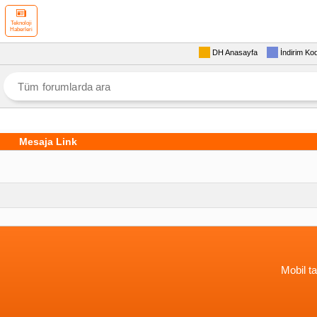
Teknoloji
Haberleri
DH Anasayfa
İndirim Ko
Mesaja Link
Mobil ta