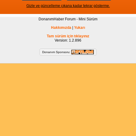
Gizle ve güncelleme çıkana kadar tekrar gösterme.
DonanımHaber Forum - Mini Sürüm
Hakkımızda
|
Yukarı
Tam sürüm için tıklayınız
Version: 1.2.896
Donanım Sponsoru: