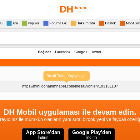
DH
forum
mini
du
Ara
Popüler
Foruma Git
Hakkımızda
Destek
Mobil Sü
Bağlan:
Facebook
Google+
Twitter
Basılı Tutup Kopyalayın
https://mini.donanimhaber.com/
mesaj/yonlen/103181107
DH Mobil uygulaması ile devam edin.
rayıcınız ile mümkün olanların yanı sıra, birçok yeni ve faydalı özelliğ
App Store'dan
Google Play'den
İndirin
İndirin