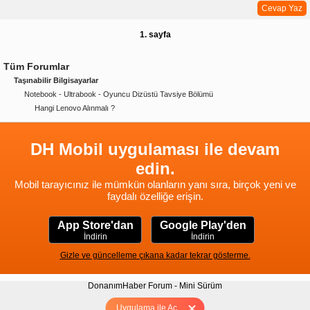
Cevap Yaz
1. sayfa
Tüm Forumlar
Taşınabilir Bilgisayarlar
Notebook - Ultrabook - Oyuncu Dizüstü Tavsiye Bölümü
Hangi Lenovo Alınmalı ?
DH Mobil uygulaması ile devam
edin.
Mobil tarayıcınız ile mümkün olanların yanı sıra, birçok yeni ve
faydalı özelliğe erişin.
App Store'dan
Google Play'den
İndirin
İndirin
Gizle ve güncelleme çıkana kadar tekrar gösterme.
DonanımHaber Forum - Mini Sürüm
Hakkımızda
|
Yukarı
Uygulama ile Aç