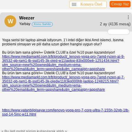
Konuya Özel
Cevap Yaz
Weezer
W
Yarbay
2 ay
(4136 mesaj)
Konu Sahibi
Yoga serisi bir laptop almak istiyorum. 1’i intel diğer ikisi Amd islemci. Isınma
problemi olmayan ve pili daha uzun giden hangisi uygun olur?
Bu ürün tam sana göre!👀 Üstelik CLUB’a özel %10 puan kazandırıyor!
https://www.mediamarkt.com.tr/tr/product/_lenovo-yoga-pro-7amd-ryzen-ai-9-
36532-gb-ram1-tb-ssd145-3k-oled-w11laptop-83lx000wtr-1251434.html?
utm_source=new%20owned&utm_medium=ema-
other%20email&utm_term=appshare&utm_campaign=appshare
Bu ürün tam sana göre!👀 Üstelik CLUB’a özel %10 puan kazandırıyor!
https://www.mediamarkt.com.tr/tr/product/_lenovo-yoga-pro-7amd-ryzen-ai-7-
35032-gb-ram1-tb-ssd145-3k-oledw1183kg000htr-laptop-1248215.html?
utm_source=new%20owned&utm_medium=ema-
other%20email&utm_term=appshare&utm_campaign=appshare
https://www.vatanbilgisayar.com/lenovo-yoga-pro-7-core-ultra-7-155h-32gb-1tb-
ssd-14-5inc-w11.html
< Bu ileti mobil sürüm kullanılarak atıldı >