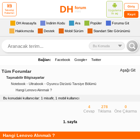
DH
Giriş
forum
Uygulama
Teknoloji
mini
Haberleri
ile
aç
Kayıt
DH Anasayfa
İndirim Kodu
Ara
Popüler
Foruma Git
Hakkımızda
Destek
Mobil Sürüm
Standart Site Görünümü
Bu Konuda
Bağlan:
Facebook
Google+
Twitter
Aşağı Git
Tüm Forumlar
Taşınabilir Bilgisayarlar
Notebook - Ultrabook - Oyuncu Dizüstü Tavsiye Bölümü
Hangi Lenovo Alınmalı ?
Bu konudaki kullanıcılar: 1 misafir, 1 mobil kullanıcı
4
278
0
Cevap
Tıklama
Öne Çıkarma
1. sayfa
Hangi Lenovo Alınmalı ?