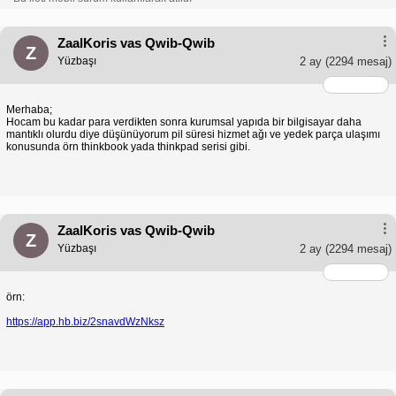
ZaalKoris vas Qwib-Qwib
Z
Yüzbaşı
2 ay
(2294 mesaj)
Merhaba;
Hocam bu kadar para verdikten sonra kurumsal yapıda bir bilgisayar daha
mantıklı olurdu diye düşünüyorum pil süresi hizmet ağı ve yedek parça ulaşımı
konusunda örn thinkbook yada thinkpad serisi gibi.
ZaalKoris vas Qwib-Qwib
Z
Yüzbaşı
2 ay
(2294 mesaj)
örn:
https://app.hb.biz/2snavdWzNksz