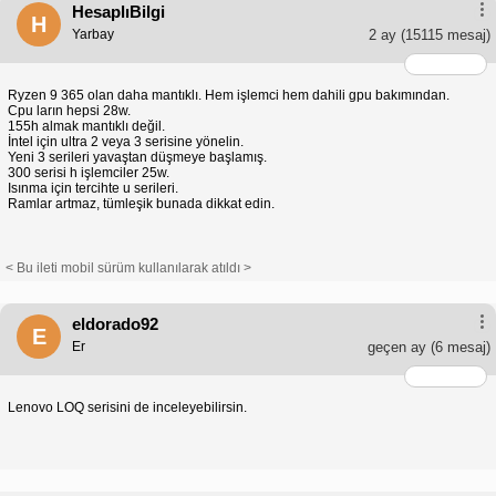
HesaplıBilgi
H
Yarbay
2 ay
(15115 mesaj)
Ryzen 9 365 olan daha mantıklı. Hem işlemci hem dahili gpu bakımından.
Cpu ların hepsi 28w.
155h almak mantıklı değil.
İntel için ultra 2 veya 3 serisine yönelin.
Yeni 3 serileri yavaştan düşmeye başlamış.
300 serisi h işlemciler 25w.
Isınma için tercihte u serileri.
Ramlar artmaz, tümleşik bunada dikkat edin.
< Bu ileti mobil sürüm kullanılarak atıldı >
eldorado92
E
Er
geçen ay
(6 mesaj)
Lenovo LOQ serisini de inceleyebilirsin.