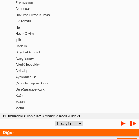
Promosyon
Aksesuar
Dokuma-Örme-Kumaş
Ev Tekstili
Halı
Hazır Giyim
İplik
Otelcilik
Seyahat Acenteleri
Ağaç Sanayi
Alkollü İçecekler
Ambalaj
Ayakkabıcılık
Çimento-Toprak-Cam
Deri-Saraciye-Kürk
Kağıt
Makine
Metal
Bu forumdaki kullanıcılar: 3 misafir, 2 mobil kullanıcı
Diğer