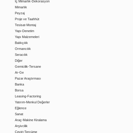
İç Mimarlık-Dekorasyon
Mimarlık
Peyzaj
Proje ve Taahhüt
Tesisat-Montaj
Yapı-Denetim
Yapı Malzemeleri
Balıkçılık
Ormancılık
Seracılık
Diğer
Gemicilik-Tersane
Ar-Ge
Pazar Araştırması
Banka
Borsa
Leasing-Factoring
Yatırım-Menkul Değerler
Eğlence
Sanat
Araç-Makine Kiralama
Arşivcilik
Çeviri-Tercüme