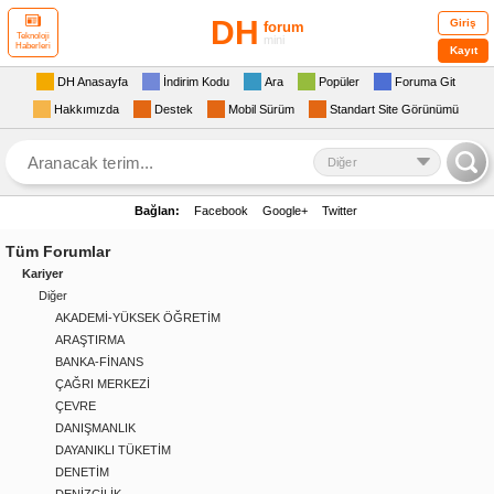
DH
Giriş
forum
Teknoloji
mini
Haberleri
Kayıt
DH Anasayfa
İndirim Kodu
Ara
Popüler
Foruma Git
Hakkımızda
Destek
Mobil Sürüm
Standart Site Görünümü
Diğer
Bağlan:
Facebook
Google+
Twitter
Tüm Forumlar
Kariyer
Diğer
AKADEMİ-YÜKSEK ÖĞRETİM
ARAŞTIRMA
BANKA-FİNANS
ÇAĞRI MERKEZİ
ÇEVRE
DANIŞMANLIK
DAYANIKLI TÜKETİM
DENETİM