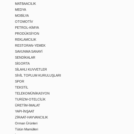
MATBAACILIK
MEDYA
MOBİLYA
OTOMOTİV
PETROL-KİMYA
PRODÜKSİYON
REKLAMCILIK
RESTORAN-YEMEK
SAVUNMA SANAYİ
SENDİKALAR
SİGORTA
SİLAHLI KUVVETLER
SİVİL TOPLUM KURULUŞLARI
SPOR
TEKSTİL
TELEKOMÜNİKASYON
TURİZM-OTELCİLİK
ÜRETİM-İMALAT
YAPI-İNŞAAT
ZİRAAT-HAYVANCILIK
Orman Ürünleri
Tütün Mamülleri