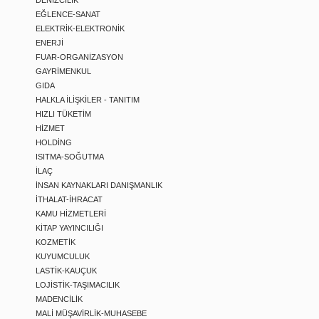
DENİZCİLİK
EĞLENCE-SANAT
ELEKTRİK-ELEKTRONİK
ENERJİ
FUAR-ORGANİZASYON
GAYRİMENKUL
GIDA
HALKLA İLİŞKİLER - TANITIM
HIZLI TÜKETİM
HİZMET
HOLDİNG
ISITMA-SOĞUTMA
İLAÇ
İNSAN KAYNAKLARI DANIŞMANLIK
İTHALAT-İHRACAT
KAMU HİZMETLERİ
KİTAP YAYINCILIĞI
KOZMETİK
KUYUMCULUK
LASTİK-KAUÇUK
LOJİSTİK-TAŞIMACILIK
MADENCİLİK
MALİ MÜŞAVİRLİK-MUHASEBE