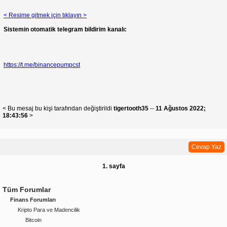
< Resime gitmek için tıklayın >
Sistemin otomatik telegram bildirim kanalı:
https://t.me/binancepumpcst
< Bu mesaj bu kişi tarafından değiştirildi
tigertooth35
--
11 Ağustos 2022;
18:43:56
>
Cevap Yaz
1. sayfa
Tüm Forumlar
Finans Forumları
Kripto Para ve Madencilik
Bitcoin