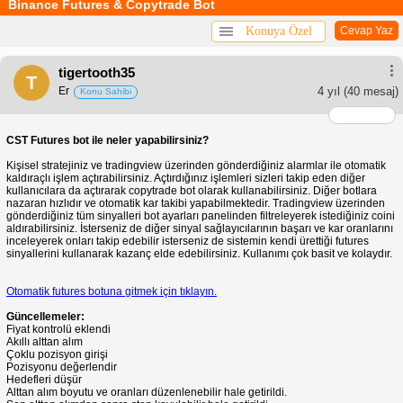
Binance Futures & Copytrade Bot
Konuya Özel
Cevap Yaz
tigertooth35
T
Er
4 yıl
(40 mesaj)
Konu Sahibi
CST Futures bot ile neler yapabilirsiniz?
Kişisel stratejiniz ve tradingview üzerinden gönderdiğiniz alarmlar ile otomatik
kaldıraçlı işlem açtırabilirsiniz. Açtırdığınız işlemleri sizleri takip eden diğer
kullanıcılara da açtırarak copytrade bot olarak kullanabilirsiniz. Diğer botlara
nazaran hızlıdır ve otomatik kar takibi yapabilmektedir. Tradingview üzerinden
gönderdiğiniz tüm sinyalleri bot ayarları panelinden filtreleyerek istediğiniz coini
aldırabilirsiniz. İsterseniz de diğer sinyal sağlayıcılarının başarı ve kar oranlarını
inceleyerek onları takip edebilir isterseniz de sistemin kendi ürettiği futures
sinyallerini kullanarak kazanç elde edebilirsiniz. Kullanımı çok basit ve kolaydır.
Otomatik futures botuna gitmek için tıklayın.
Güncellemeler:
Fiyat kontrolü eklendi
Akıllı alttan alım
Çoklu pozisyon girişi
Pozisyonu değerlendir
Hedefleri düşür
Alttan alım boyutu ve oranları düzenlenebilir hale getirildi.