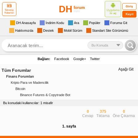
DH
Giriş
forum
Uygulama
Teknoloji
mini
Haberleri
ile
aç
Kayıt
DH Anasayfa
İndirim Kodu
Ara
Popüler
Foruma Git
Hakkımızda
Destek
Mobil Sürüm
Standart Site Görünümü
Bu Konuda
Bağlan:
Facebook
Google+
Twitter
Aşağı Git
Tüm Forumlar
Finans Forumları
Kripto Para ve Madencilik
Bitcoin
Binance Futures & Copytrade Bot
Bu konudaki kullanıcılar: 1 misafir
0
375
0
Cevap
Tıklama
Öne Çıkarma
1. sayfa